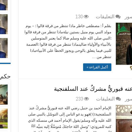
مغلقة
على
صور
التعليقات
130
ماذا
بقلم أ : مصطفى خاطر ماذا تنتظر من فرقة قالوا : – يوم
تنتظر
مولد النبي يوم منيل بستين نيلةماذا تنتظر من فرقة قالوا
من
:النبي صلى الله عليه وسلم ضالا كما يعتبر المتوسلين
فرقة
بالأنبياء والأولياء ضالينماذا تنتظر من فرقة قالوا :العصمة
قالوا
للنبى فيما يتعلق بالوحى ويجوز الخطأ على الأنبياءماذا
؟
تنتظر من …
مغلقة
أكمل القراءة »
حكم 
نه قبوريٌّ مشركٌ عند السلفنجية
على
صور
التعليقات
233
الإمام
الإمام أحمد بن حنبل رضي الله عنه قبوريٌّ مشركٌ عند
أحمد
السلفنجية:(١)فهو يدعو الناس إلى التوسّل بالنبي صلى
بن
الله عليه وآله وسلم:يقول الإمام أحمد في منسكه الذي
حنبل
كتبه للمروذي: “وسلِ اللهَ حاجتَكَ مُتوسِّلًا إليه بنبيِّه ﷺ
رضي