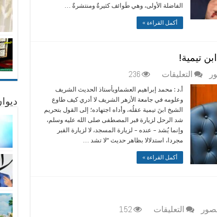
المعاصرة
الفاضلة الأولى، وهي طَوائف كثيرةٌ ومنتشرةٌ …
مغلقة
أكمل القراءة »
ن تيمية!
على
ور
التعليقات
236
من
أ.د : محمد إبراهيم العشماويأستاذ الحديث الشريف
أبشع
وعلومه في جامعة الأزهر الشريف لا أدري كيف طاوع
ديوان
المسائل
الشيخ ابنَ تيمية عقلُه، وأداه اجتهاده؛ إلى القول بتحريم
المنقولة
شد الرحل لزيارة قبر المصطفى صلى الله عليه وسلم،
عن
وإنما يُشد – عنده – لزيارة المسجد، لا لزيارة القبر
ابن
مجردا، استدلالا بظاهر حديث “لا تشد …
تيمية!
مغلقة
أكمل القراءة »
على
عصور
التعليقات
152