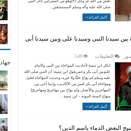
تُقْضَ مِن اللهِ عزَّ وجلَّ”(٢)وهو من المتبركين بآثار النبي
الله
صلى الله عليه وآله وسلم المستشفين …
عنه
قبوريٌّ
أكمل القراءة »
مشركٌ
عند
السلفنجية
ة بين سيدنا النبى وسيدنا على وبين سيدنا أبى
مغلقة
على
صور
التعليقات
148
انكار
جهاد
انكار ابن تيمية لأحاديث المواخاة بين النبى والامام
ابن
علىوبين أبى بكر وعمريقول ابن تيمية: أن النبي صلى الله
تيمية
عليه وسلم لم يؤاخ عليًّا ولا غيره، وحديث المؤاخاة لعليّ،
لأحاديث
ومؤاخاة أبي بكر لعمر من الأكاذيب، وإنما آخى بين
المواخاة
المهاجرين والأنصار، ولم يؤاخ بين مهاجريّ ومهاجريّ[
بين
منهاج السنة النبوية – ابن تيمية …
سيدنا
النبى
أكمل القراءة »
وسيدنا
على
وبين
تبيح البعض الدماء باسم الدين؟