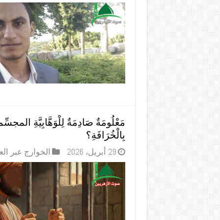
مَعْلُومَةٌ صَادِمَةٌ لِلْوَهَّابِيَّةِ المج
بِالْخُرَافَةِ؟
29 أبريل، 2026
الخوارج عبر ال