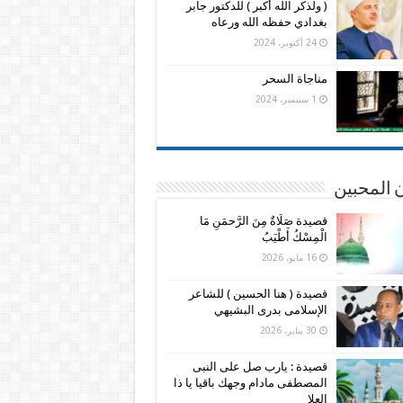
( ولذكر الله أكبر ) للدكتور جابر
بغدادي حفظه الله ورعاه
24 أكتوبر، 2024
مناجاة السحر
1 سبتمبر، 2024
 المحبين
قصيدة صَلَاةٌ مِنَ الرَّحمَنِ مَا
الْمِسْكُ أَطْيَبُ
16 مايو، 2026
قصيدة ( هنا الحسين ) للشاعر
الإسلامى بدرى البشيهي
30 يناير، 2026
قصيدة : يارب صل على النبى
المصطفى مادام وجهك باقيا يا ذا
العلا