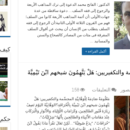
خرافة
الدكتور : الفاتح محمد الدعوة إلى ترك المذاهب الأربعة
السلفية
والرجوع إلى فقه السلف… دعوة ساقطة من عدة
(
جهات:الأولى :أن أئمة المذاهب الأربعة كانوا من السلف؛
الوهابية
فهم من القرون الثلاثة الأولى.الثانية:أن الرجوع إلى فقه
)
السلف يتطلب من الإنسان أن يبحث عن أقوال السلف
مغلقة
المفرقة فى مئات من المصادر كالصحاح والسنن
والمسانيد …
كيف 
أكمل القراءة »
سِّمة والتكفيريين: هَلْ يَتَّهِمُونَ شيخهم ابْنَ تَيْمِيَّةَ
على
عصور
التعليقات
158
مَعْلُومَةٌ
مَعْلُومَةٌ صَادِمَةٌ لِلْوَهَّابِيَّةِ المجسِّمة والتكفيريين: هَلْ
صَادِمَةٌ
يَتَّهِمُونَ شيخهم ابْنَ تَيْمِيَّةَ بِالْخُرَافَةِ؟الوَهَّابِيَّةُ اليَوْمَ تَصِفُ
لِلْوَهَّابِيَّةِ
زِيَارَةَ قُبُورِ الصَّالِحِينَ، وَكَرَامَاتِ الأَوْلِيَاءِ، وَالأَنْوَارِ وَالْبَرَكَاتِ
المجسِّمة
عِنْدَ مَقَامَاتِ الأَنْبِيَاءِ وَالصَّالِحِينَ بِأَنَّهَا:“شِرْكِيَّاتٌ”،
حكم 
والتكفيريين:
“خُرَافَاتٌ”، “بِدَعٌ صُوفِيَّةٌ”…لَكِنْ تَعَالَ نَقْرَأْ مَاذَا يَقُولُ ابْنُ
هَلْ
تَيْمِيَّةَ نَفْسُهُ فِي اقْتِضَاءِ الصِّرَاطِ المُسْتَقِيمِ (ص: