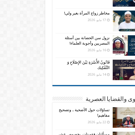
مخاطر زواج المرأة بغير ولي!
17 مايو، 2026
نزول سن الحضانة بين أسئلة
المصريين وأجوبة العلماء!
16 مايو، 2026
قَانُونُ الأُسْرَةِ بَيْنَ الإِصْلَاحِ وَ
التَّفْكِيك
14 مايو، 2026
وى والقضايا العصرية
تساؤلات حول الأضحية .. وتصحيح
مفاهيم!
22 مايو، 2026
مسألتان فقهيتان، بخصوص عشر