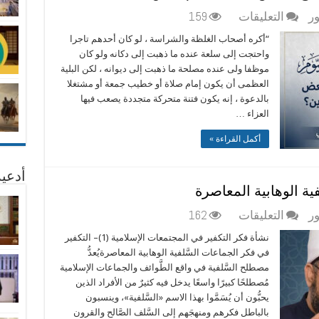
سيدنا
على
ور
التعليقات
159
أبى
من
بكر
“أكره أصحاب الغلظة والشراسة ، لو كان أحدهم تاجرا
الخوارج
وسيدنا
واحتجت إلى سلعة عنده ما ذهبت إلى دكانه ولو كان
إلى
عمر
موظفا ولى عنده مصلحة ما ذهبت إلى ديوانه ، لكن البلية
اليوم:
مغلقة
العظمى أن يكون إمام صلاة أو خطيب جمعة أو مشتغلا
لماذا
بالدعوة ، إنه يكون فتنة متحركة متجددة يصعب فيها
يستبيح
العزاء …
البعض
الدماء
أكمل القراءة »
باسم
الدين؟
أدعية
مغلقة
ية الوهابية المعاصرة
على
ور
التعليقات
162
التكفير
نشأة فكر التكفير في المجتمعات الإسلامية (1)– التكفير
في
في فكر الجماعات السَّلفية الوهابية المعاصرةيُعدُّ
فكر
مصطلح السَّلفية في واقع الطَّوائف والجماعات الإسلامية
الجماعات
مُصطلحًا كبيرًا واسعًا يدخل فيه كثيرٌ من الأفراد الذين
السَّلفية
يحبُّون أن يُسَمَّوا بهذا الاسم «السَّلفية»، وينسبون
الوهابية
بالباطل فكرهم ومنهجَهم إلى السَّلف الصَّالح والقرون