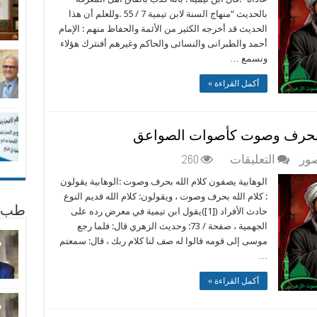
وتكذيبه
بالحديث “منهاج السنة لابن تيمية 7 / 55 .وللعلم أن هذا
حديث
الحديث قد أخرجه الكثير من الأئمة والحفاظ منهم : الإمام
”
أحمد والطبرانى والنسائى والحاكم وغيرهم أفنترك هؤلاء
اللهم
ونسمع …
وآل
من
أكمل القراءة »
والآه
وعاد
من
لى بحرف وصوت كأصوات الصواعق
عاداه
على
صور
التعليقات
260
“
ابن
مغلقة
الوهابية يصفون كلام الله بحرف وصوت :الوهابية يقولون
تيمية
: كلام الله بحرف وصوت ، ويقولون: كلام الله قديم النوع
يصف
طب 
حادث الأفراد ([1])يقول ابن تيمية في معرض رده على
كلام
الجهمية ، صفحة / 73: وحديث الزهري قال: فلما رجع
الله
موسى إلى قومه قالوا له صف لنا كلام ربك ، قال: سمعتم
تعالى
…
بحرف
وصوت
أكمل القراءة »
كأصوات
الصواعق