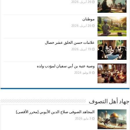
26 أبريل، 2026
موطنان
26 أبريل، 2026
علامات حسن الخلق عشر خصال
19 أبريل، 2026
وصية عتبة بن أبي سفيان لمؤدب ولده
8 يوليو، 2024
جهاد أهل التصوف
المجاهد الصوفى صلاح الدين الأيوبي [محرر الأقصى]
3 مايو، 2026