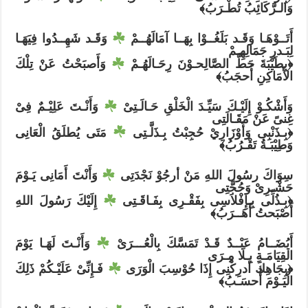
وَالـرَّكَائِبُ تُطْـرَبُ﴾
أَتَــوْهَـا وَقَـد بَلَغُــوْا بِهَــا آمَالَهُــمْ ⁦
⁩ وَقَـد شَهِــدُوا فِيَهَـا
لِبَـدرِ جَمَالِهِـمْ
﴿بِطَيْبَةَ حَطَّ الصَّالِحـوْنَ رِحَـالَهُـمْ ⁦
⁩ وَأَصبَحْتُ عَنْ تِلْكَ
الأَمَاكِنِ أُحجَبُ﴾
وَأَشْكُـوْ إِلَيْـكَ سَيِّـدَ الْخَلْقِ حَـالَـتِىْ ⁦
⁩ وَأَنْـتَ عَلِيْـمٌ فِىْ
غِنىً عَنْ مَقَـالَتِى
﴿بِـذَنْبِى وَأَوْزَارِيْ حُجِبْتُ بِـذَلَّـتِى ⁦
⁩ مَتَى يُطلَقُ الْعَانِى
وَطِيْبَـةُ تَقْـرُبُ﴾
سِوَاكَ رسُولَ اللهِ مَنْ أرجُوْ نَجْدَتِى ⁦
⁩ وَأَنْتَ أَمَانِى يَـوْمَ
حَشْـرِىْ وَحُجَّتِى
﴿بِـذُلِّى بِـإِفْلاَسِى بِفَقْـرِى بِفَـاقَـتِى ⁦
⁩ إِلَيْكَ رَسُولَ اللهِ
أَصْبَحتُ أَهَــرَبُ﴾
أَيُضَــامُ عَبْــدٌ قَـدْ تَمَسَّكَ بِالْعُـــرَىْ ⁦
⁩ وَأَنْـتَ لَهَـا يَوْمَ
القِيَامَـةِ بِـلَا مِـرَى
﴿بِجَاهِكَ أَدرِكْنِى إِذَا حُوْسِبَ الْوَرَى ⁦
⁩ فَـإِنِّىْ عَلَيْـكُمْ ذَلِكَ
الْيَـوْمَ أُحسَـبُ﴾