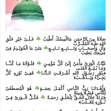
أَطْيَبُ
مغلقة
صَلَاةٌ مِنَ الرَّحمَنِ مَاالْمِسْكُ أَطْيَبُ ⁦
⁩ عَـلَـىْ خَيْرِ خَلْقِ
اللهِ طَـهَ الْمُقَــرَّبُ
وَآَلٍ وَأَصحَـــابٍ وَتَــــابِــعِ تَــابِــعٍ⁦
⁩ مَتَىْ مَا الْخُوَيْـدِمُ فِىْ
مَدِيحِكَ يَطنِبُ
غَيَّاثُ الْوَرَىْ مَأْمَنُ إِلَىْ كُلِّ مُؤْمِـنٍ ⁦
⁩ فَلَـوْلَاهُ مَـا كُنـَّــا
وَمَـا بُـلِــغَ المُنَـى
﴿بِنُوْرِ رَسُـوْلِ اللهِ أَشْـرَقَـتِ الـدُّنَـا⁦
⁩ فَفِـىْ نُوْرِهِ كُلُّ
يَجِـىْءُ وَيَــذْهَــبُ﴾
وَأَهْـدَانَـا رَبُّ النَّـاسِ أَكْمَـلَ نِعمَــةٍ⁦
⁩ هُوَ الْمُصطَفَىْ
لِلنَّاسِ فَضْـلًا وَمِنَةً
﴿بَرَاهُ جَلَالُ الْحَـقِّ لِلْخَلْـقِ رَحمَـةً ⁦
⁩ فَكُـلُّ الْــوَرَىْ فِـيْ
نُــوْرِهِ يَتَقَــلَّبُ﴾