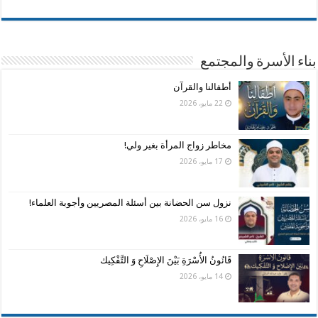
بناء الأسرة والمجتمع
أطفالنا والقرآن
22 مايو، 2026
مخاطر زواج المرأة بغير ولي!
17 مايو، 2026
نزول سن الحضانة بين أسئلة المصريين وأجوبة العلماء!
16 مايو، 2026
قَانُونُ الأُسْرَةِ بَيْنَ الإِصْلَاحِ وَ التَّفْكِيك
14 مايو، 2026