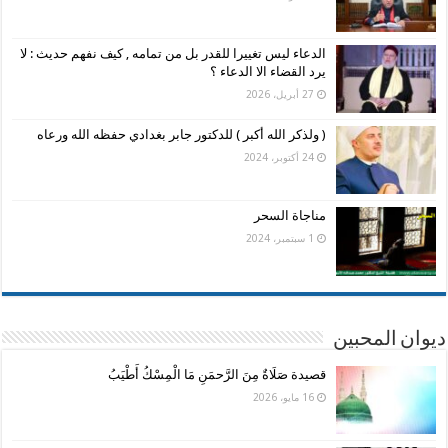
الدعاء ليس تغييرا للقدر بل من تمامه , كيف نفهم حديث : لا
يرد القضاء الا الدعاء ؟
27 أبريل، 2026
( ولذكر الله أكبر ) للدكتور جابر بغدادي حفظه الله ورعاه
24 أكتوبر، 2024
مناجاة السحر
1 سبتمبر، 2024
ديوان المحبين
قصيدة صَلَاةٌ مِنَ الرَّحمَنِ مَا الْمِسْكُ أَطْيَبُ
16 مايو، 2026