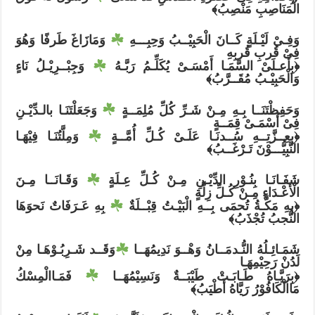
الْمَنَاصِبِ مَنْصِبُ﴾
وَفِـىْ لَيْـلَةٍ كَــانَ الْحَبِيْــبُ وَحِبِـــهِ ⁦
⁩ وَمَازَاغَ طَرفًا وَهُوَ
فِىْ قُربِ قُربِهِ
﴿بِأَعـلَىْ السَّمَـا أَمْسَـىْ يُكَلِّـمُ رَبَّـهُ ⁦
⁩ وَجِبْــرِيْـلُ نَاءٍ
وَالْحَبِيْـبُ مُقَــرَّبُ﴾
وَحَفِظْتَنَــا بِـهِ مِـنْ شَـرِّ كُلِّ مُلِمَــةٍ ⁦
⁩ وَجَعَلْتَنَـا بالـدِّيْـنِ
فِىْ أَسْمَـىْ قِمَــةٍ
﴿بِعِــزَّتِــهِ سُــدنَـا عَلَـىْ كُـلِّ أُمَّــةٍ ⁦
⁩ وَمِلَّتُنَـا فِيْهَـا
النَّبِيُّـــوْنَ تَـرْغَــبُ﴾
شَفَـانَـا بِنُـوْرِ الدِّيْـنِ مِـنْ كُـلِّ عِـلَةٍ ⁦
⁩ وَقَـانَــا مِـنَ
الْأَعْـدَاءِ مِـنْ كُـلِّ زِلَّةٍ
﴿بِهِ مَكَّـةُ تُحمَى بِــهِ الْبَيْـتُ قِبْــلَةٌ ⁦
⁩ بِهِ عَـرَفَاتٌ نَحوَهَا
النُّجبُ تُجْذَبُ﴾
شَمَـائِـلُهُ النُّـدمَــانُ وَهْــوَ نَدِيمُهَــا ⁦
⁩وَقَــد شَـرِبُـوْهَـا مِنْ
لَدُنْ رَحِيْمِهَـا
﴿بِرَيَّـاهُ طَـابَـتْ طَيْبَــةٌ وَنَسِيْمُهَــا ⁦
⁩ فَمَـاالْمِسْكُ
مَاالْكَافُوْرُ رَيَّاهُ أَطْيَبُ﴾