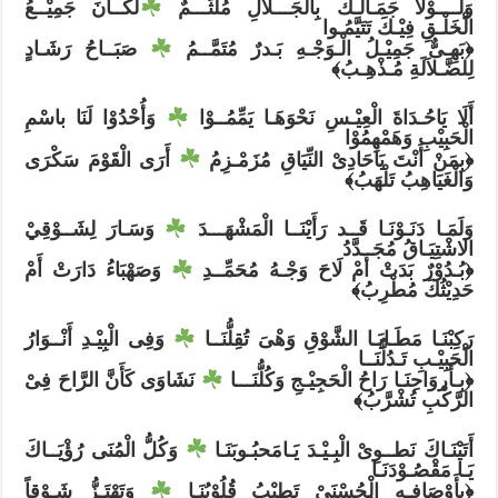
وَلَــــوْلَا جَمَـالُـكَ بِالْجَـــلاَلِ مُلَثَّـــمٌ ⁦
⁩لَكَــانَ جَمِيْــعُ
الْخَلْـقِ فِيْـكَ تَتَيَّمُـوا
﴿بَهِـىٌّ جَمِيْـلُ الْـوَجْـهِ بَـدرٌ مُتَمَّــمُ ⁦
⁩ صَبَــاحُ رَشَـادٍ
لِلضَّـلاَلَةِ مُـذْهِـبُ﴾
أَلَا يَاحُـدَاةَ الْعِيْـسِ نَحْوَهَـا يَمِّمُــوْا ⁦
⁩ وَأُحْدُوْا لَنَا باسْمِ
الْحَبِيْبِ وَهَمْهِمُوْا
﴿بِمَنْ أَنْتَ يَاحَادِىْ النِّيَاقِ مُزَمْـزِمُ ⁦
⁩ أَرَى الْقَوْمَ سَكْرَى
وَالْغَيَاهِبُ تَلْهَبُ﴾
وَلَمَـا دَنَـوْنَـا قَــد رَأَيْنَــا الْمَشْهَـــدَ ⁦
⁩ وَسَـارَ لِشَــوْقِيْ
الاشْتِيَـاقُ مُجَــدَّدُ
﴿بُـدُوْرٌ بَدَتْ أَمْ لَاحَ وَجْـهُ مُحَمِّــدِ ⁦
⁩ وَصَهْبَاءُ دَارَتْ أَمْ
حَدِيْثُكَ مُطْرِبُ﴾
رَكِبْنَـا مَطَـايَـا الشَّوْقِ وَهْىَ تُقِلُّنَــا ⁦
⁩ وَفِى الْبِيْـدِ أَنْــوَارُ
الْحَبِيْـبِ تَـدُلُّنَــا
﴿بِـأَروَاحِنَـا رَاحُ الْحَجِيْـجِ وَكُلُّنَـــا ⁦
⁩ نَشَاوَى كَأَنَّ الرَّاحَ فِىْ
الرَّكْبِ تُشْرَّبُ﴾
أَتَيْنَـاكَ نَطــوِىْ الْبِـيْـدَ يَـامَحبُـوبَنَـا ⁦
⁩ وَكُلُّ الْمُنَى رُؤْيَــاكَ
يَـا مَقْصُـوْدَنَـا
﴿بِأَوْصَافِـهِ الْحُسْنَىْ تَطِيْبُ قُلُوْبُنَـا ⁦
⁩ وَتَهْتَـزُّ شَـوْقاً