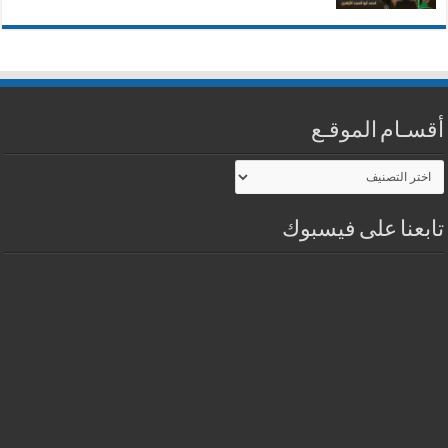
أقسـام الموقـع
أقسـام
الموقـع
تابعنا على فيسبوك