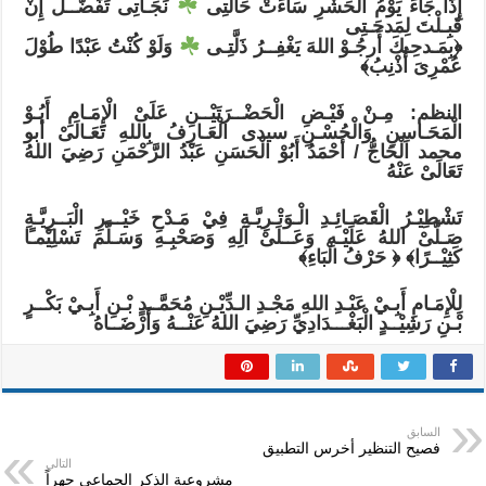
إِذَا جَاءَ يَوْمُ الحَشْرِ سَاءَتْ حَالَتِى ⁦
⁩ نَجَـاتِى تَفَضَّــلْ إِنْ
قَبِـلْتَ لِمَدحَـتِى
﴿بِمَـدحِـكَ أَرجُـوْ اللهَ يَغْفِــرُ ذَلَّتِـى ⁦
⁩ وَلَوْ كُنْتُ عَبْدًا طُوْلَ
عُمْرِىَ أُذْنِبُ﴾
النظم: مِـنْ فَيْـضِ الْحَضْــرَتَيْــنِ عَلَىْ الْإِمَـامِ أَبُـوْ
الْمَحَـاسِنِ وَالْحُسْـنِ سيدى الْعَـارِفُ بِاللهِ تَعَـالَىْ أبو
محمد الْحَاجُّ / أَحْمَدُ أَبُوْ الْحَسَنِ عَبْدُ الرَّحْمَنِ رَضِيَ اللهُ
تَعَالَىْ عَنْهُ
تَشْطِيْـرُ الْقَصَـائِـدِ الْـوَتْـرِيَّـةِ فِيْ مَـدْحِ خَيْـــرِ الْبَــرِيَّـةِ
صَـلَّىْ اللهُ عَلَيْـهِ وَعَــلَىْ آلِهِ وَصَحْبِـهِ وَسَـلَّمَ تَسْلِيْمـًا
كَثِيْــرًا﴾ ﴿ حَرْفُ الْبَاءِ﴾
لِلْإِمَـامِ أَبِـيْ عَبْـدِ اللهِ مَجْـدِ الـدِّيْـنِ مُحَمَّــدٍ بْـنِ أَبِـيْ بَكْــرٍ
بْـنِ رَشِيْــدٍ الْبَغْـــدَادِيِّ رَضِيَ اللهُ عَنْــهُ وَأَرْضَــاهُ
السابق
فصيح التنظير أخرس التطبيق
التالي
مشروعية الذكر الجماعى جهراً