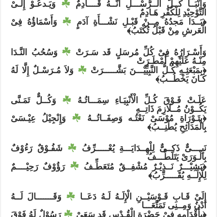
وَأَنْبَــأُ كُــلَّ الــرُّسْـــلِ أَنَّــهُ قَــــادِمٌ ⁦
⁩ وَيَـدعُـوْ إِلَـىْ
التَّوْحِيْدِ لِلْكُفْرِ هَـادِمٌ
﴿بَــدَا مَجدُهُ مِــنْ قَبْـلِ نَشْـــأَةِ آدَمٍ ⁦
⁩ وَأَسْمَاؤُهُ فِىْ
الْعَرشِ مِنْ قَبْلُ تُكْتَبُ﴾
وَأَسْـرَارُهُ فِىْ كُلِّ مُرسَلٍ قَد سَـرَتْ ⁦
⁩ وَسُحُبُ النَّـدَا
مِنْـهُ عَلَيْهِمْ أَمْطَـرَتْ
﴿بِمَبْعَثِـهِ كُـلُّ النَّبِيِّيْـــنَ بَشَّـــــرَتْ ⁦
⁩ وَلاَ مُـرَسْـلٌ إِلَّا لَهُ
كَـانَ يَخْطُــبُ﴾
عَلَـتْ فَـوْقَ كُـلِّ الْأَنْبِيَـاءِ سِمَـــاتُـهُ ⁦
⁩ وَكُــلٌّ تَمَـنَّى
يَكُــوْنُ مُــلَازِمَ ذَاتِــهِ
﴿بِتَـوْرَاةِ مُوْسَىْ نَعْتُـه وَصِفَــاتُــهُ ⁦
⁩ وَإِنْجِيْلُ عِيْـسَىْ
بِالْمَدَائِحِ يُطْنِــبُ﴾
نَبِــــىٌّ ذَكِــىٌّ لِلْهِــدَايَـــةِ يُعْـــــرِّفُ ⁦
⁩ شَفُـوْقٌ رَءُوْفٌ
بِالْـوَرَىْ يَتَلَطَّـــفُ
﴿بَشِيْـــرٌ نَــذِيْـرٌ مُشْفِــقٌ مُتَعَطِّـفُ ⁦
⁩ رَؤُوْفٌ رَحِيْــــمٌ
لِلْإِلَــهِ يُقَـــــرِّبُ﴾
إِلَىْ قَـابِ قَـوْسَيْــنِ الْإِلَـهُ لَـهُ دَعَــا ⁦
⁩ وَقَـــــــالَ لَــهُ
ادْنُ وَمِــنِى تَمَتَّعَـــا
﴿بِأَقْدَامِهِ فِىْ حَضْرَةِ الْقُـدْسِ قَد سَعَىْ ⁦
⁩ رَسُوْلٌ لَهُ فَوْقَ