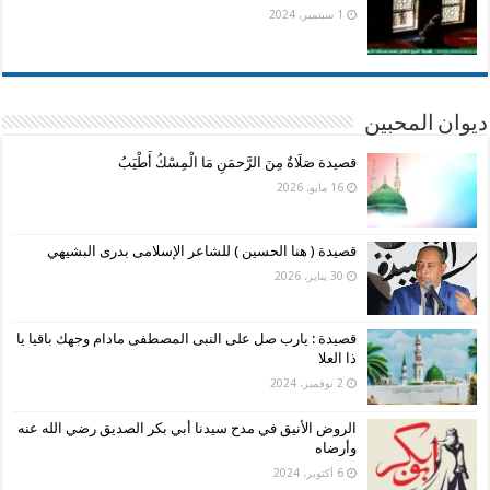
1 سبتمبر، 2024
ديوان المحبين
قصيدة صَلَاةٌ مِنَ الرَّحمَنِ مَا الْمِسْكُ أَطْيَبُ
16 مايو، 2026
قصيدة ( هنا الحسين ) للشاعر الإسلامى بدرى البشيهي
30 يناير، 2026
قصيدة : يارب صل على النبى المصطفى مادام وجهك باقيا يا
ذا العلا
2 نوفمبر، 2024
الروض الأنيق في مدح سيدنا أبي بكر الصديق رضي الله عنه
وأرضاه
6 أكتوبر، 2024