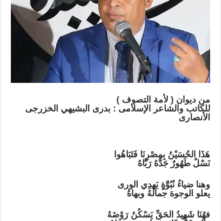
الإسلامى
بدرى
البشيهي
مغلقة
من ديوان ( لأمة التصوف )
للكاتب والشاعر الإسلامى : بدرى البشيهي الخزرجى
الأنصارى
هَذَا الحُسَيْنُ بِمِصْرِنَا فَتَبَاهُوا
نَسْلٌ طَهُورٌ جَدُّهُ رَبَّاهُ
وهنا ضياءُ نُبُوَّةٍ يَهدِي الورى
يعلو الوجوهَ جمالُهُ وبهاهُ
فهُنَا شَهِيدُ الحَقِّ يَسْكُنُ رَوْضَهُ