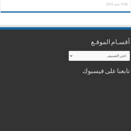
16 مايو، 2026
أقسـام الموقـع
أقسـام
الموقـع
تابعنا على فيسبوك