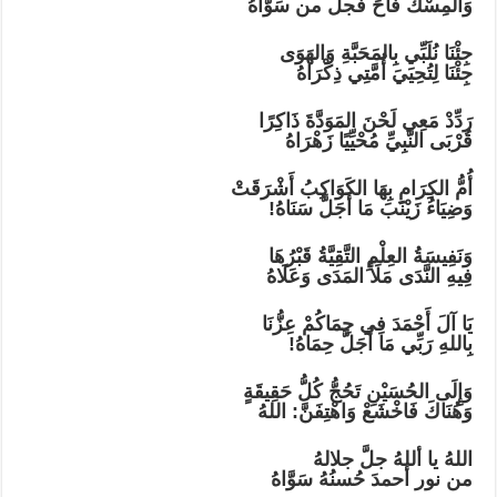
وَالمِسْكُ فَاحَ فجل من سَوّاهُ
جِئْنَا نُلَبِّي بِالمَحَبَّةِ وَالهَوَى
جِئْنَا لِتُحِيَيَ أُمَّتِي ذِكْرَاهُ
رَدِّدْ مَعِي لَحْنَ المَوَدَّةَ ذَاكِرًا
قُرْبَى النَّبِيِّ مُحْيِّيًا زَهْرَاهُ
أُمُّ الكِرَامِ بِهَا الكَوَاكِبُ أَشْرَقَتْ
وَضِيَاءُ زَيْنَبَ مَا أَجَلَّ سَنَاهُ!
وَنَفِيسَةُ العِلْمِ التَّقِيَّةُ قَبْرُهَا
فِيهِ النَّدَى مَلَأَ المَدَى وَعَلَاهُ
يَا آلَ أَحْمَدَ فِي حِمَاكُمْ عِزُّنَا
بِاللهِ رَبِّي مَا أَجَلَّ حِمَاهُ!
وَإِلَى الحُسَيْنِ تَحُجُّ كُلُّ حَقِيقَةٍ
وَهُنَاكَ فَاخْشَعْ وَاهْتِفَنَّ: اللهُ
اللهُ يا أللهُ جلَّ جلالهُ
من نور أحمدَ حُسنُهُ سَوَّاهُ