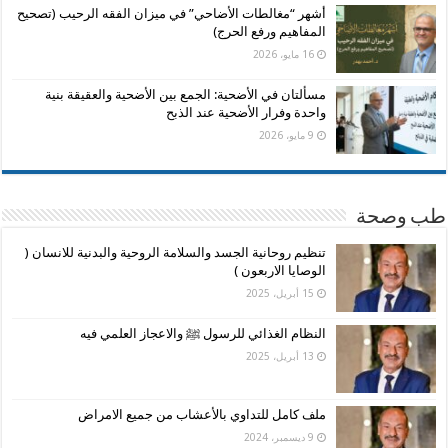
أشهر “مغالطات الأضاحي” في ميزان الفقه الرحيب (تصحيح
المفاهيم ورفع الحرج)
16 مايو، 2026
مسألتان في الأضحية: الجمع بين الأضحية والعقيقة بنية
واحدة وفرار الأضحية عند الذبح
9 مايو، 2026
طب وصحة
تنظيم روحانية الجسد والسلامة الروحية والبدنية للانسان (
الوصايا الاربعون )
15 أبريل، 2025
النظام الغذائي للرسول ﷺ والاعجاز العلمي فيه
13 أبريل، 2025
ملف كامل للتداوي بالأعشاب من جميع الامراض
9 ديسمبر، 2024