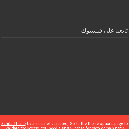
تابعنا على فيسبوك
Sahifa Theme
License is not validated, Go to the theme options page to
validate the license, You need a single license for each domain name.