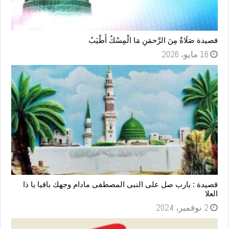
قصيدة صَلَاةٌ مِنَ الرَّحمَنِ مَا الْمِسْكُ أَطْيَبُ
16 مايو، 2026
قصيدة : يارب صل على النبى المصطفى مادام وجهك باقيا يا ذا
العلا
2 نوفمبر، 2024