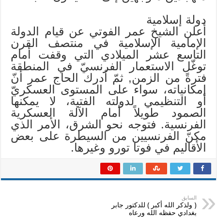
دولة إسلامية
أعلن الشيخ عمر الفوتي عن قيام الدولة
الإمامية الإسلامية في منتصف القرن
التاسع عشر الميلادي التي وقفت أمام
توغّل الاستعمار الفرنسيّ في المنطقة
فترةً من الزمن, ثمّ أدرك الحاج عمر أنّ
إمكانياته، سواء على المستوى العسكريّ
أو التنظيمي لدولته الفتية، لا يمكنها
الصمود طويلاً أمام الآلة العسكرية
الفرنسية. فتوجه نحو الشرق، الأمر الذي
مكنّ الفرنسيين من السيطرة على بعض
الأقاليم في فوتا تورو وغيرها.
السابق
( ولذكر الله أكبر ) للدكتور جابر
بغدادي حفظه الله ورعاه