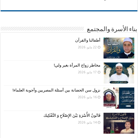
بناء الأسرة والمجتمع
أطفالنا والقرآن
22 مايو، 2026
مخاطر زواج المرأة بغير ولي!
17 مايو، 2026
نزول سن الحضانة بين أسئلة المصريين وأجوبة العلماء!
16 مايو، 2026
قَانُونُ الأُسْرَةِ بَيْنَ الإِصْلَاحِ وَ التَّفْكِيك
14 مايو، 2026