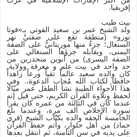
إفريقيا.
بيت طيب
ولد الشيخ عمر بن سعيد الفوتي بـ«فوتا
تورو» (منطقة تقع على ضفتيْ نهر
السنغال؛ جزءٌ منها موريتانيٌّ على الضفة
اليمنى، ويقابله جزؤها السنغالي على
الضفة اليسرى) من أبوين منحدرين من
جد واحد في بيت علم و معرفة وولاية.
كان والده سعيد عالماً تقياً ورعاً زاهداً
حافظا لكتاب الله مٌجاب الدعوة،. وفي
هذا الأجواء الطيبة نشأ الطفل عمر ميّالا
لحفظ وتلاوة القرآن الكريم، حتى قيل إنه
عندما كان في الثالثة من عمره كان يقرأ
سورة الإخلاص ألف مرة، وعندما بلغ
الخامسة ألحقه والده بكتّاب الشيخ (قري
حماد) من أهل حلوار، وأتم حفظ القرآن
على يديه في سن الثامنة، ثم انتقل بعدها