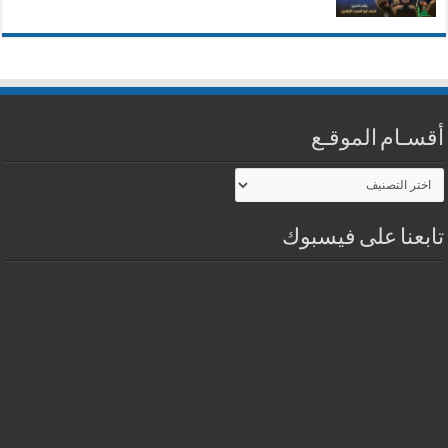
أقسـام الموقـع
أقسـام
الموقـع
تابعنا على فيسبوك