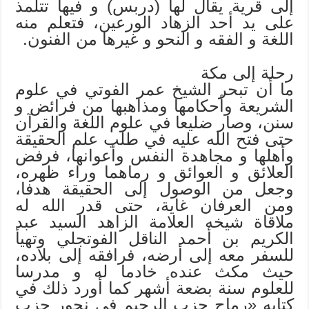
إلى قرية يقال لها (دربس) و فيها تتلمذ
على يد أحد الزهاد الورعين، فتعلم منه
اللغة و الفقه و النحو و غيرها من الفنون.
رحلة إلى مكة
ما أن تبحر الشيخ عمر الفوتي في علوم
الشريعة وأحكامها ومذاهبها من فرائض و
سنن، وصار ضليعا في علوم اللغة والقرآن
حتى فتح الله عليه في طلب علم الحقيقة
وأهلها و مجاهدة النفس وأعوانها، فرفض
العلائق و العوائق و رماهما وراء ظهره،
وجعل من الوصول إلى الحقيقة هدفا،
ومن العرفان غاية، حتى قدر الله له
ملاقاة شيخه العلامة الزاهد السيد عبد
الكريم بن أحمد الناقل الفوتجلي وتهيأ
للسفر معه إلى أرضه، فرافقه إلى بلاده،
حيث مكث عنده خادما له و مدرسا
للعلوم سنة بضعة أشهر كما أورد ذلك في
كتابه «رماح حزب الرحيم في نحور حزب