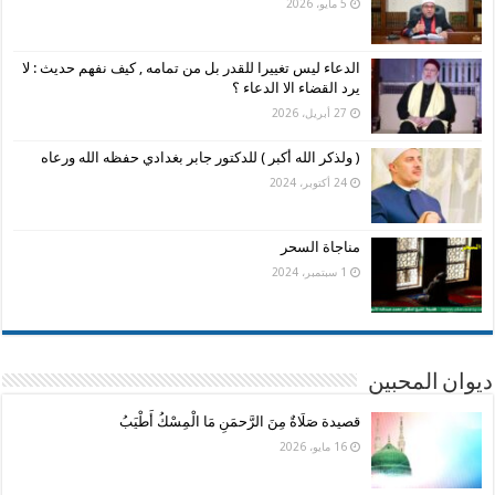
5 مايو، 2026
الدعاء ليس تغييرا للقدر بل من تمامه , كيف نفهم حديث : لا
يرد القضاء الا الدعاء ؟
27 أبريل، 2026
( ولذكر الله أكبر ) للدكتور جابر بغدادي حفظه الله ورعاه
24 أكتوبر، 2024
مناجاة السحر
1 سبتمبر، 2024
ديوان المحبين
قصيدة صَلَاةٌ مِنَ الرَّحمَنِ مَا الْمِسْكُ أَطْيَبُ
16 مايو، 2026