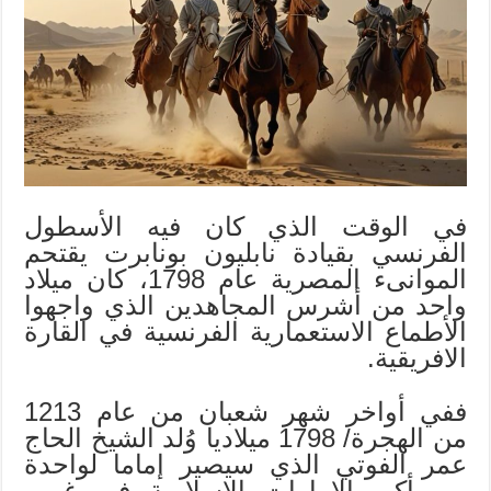
الضاري
مغلقة
في الوقت الذي كان فيه الأسطول
الفرنسي بقيادة نابليون بونابرت يقتحم
الموانىء المصرية عام 1798، كان ميلاد
واحد من أشرس المجاهدين الذي واجهوا
الأطماع الاستعمارية الفرنسية في القارة
الافريقية.
ففي أواخر شهر شعبان من عام 1213
من الهجرة/ 1798 ميلاديا وُلد الشيخ الحاج
عمر الفوتي الذي سيصير إماما لواحدة
من أكبر الإمارات الإسلامية في غرب