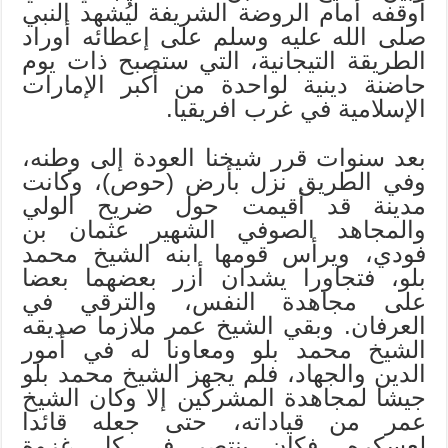
أوقفه أمام الروضة الشريفة ليُشهد النبي
صلى الله عليه وسلم على إعطائه أوراد
الطريقة التيجانية، التي ستصبح ذات يوم
حاضنة دينية لواحدة من أكبر الإمارات
الإسلامية في غرب افريقيا.
بعد سنوات قرر شيخنا العودة إلى وطنه،
وفي الطريق نزل بأرض (حوص)، وكانت
مدينة قد أقيمت حول ضريح الولي
والمجاهد الصوفي الشهير عثمان بن
فودي، ويرأس قومها ابنه الشيخ محمد
بلو، فتجاورا يشدان أزر بعضهما بعضا
على مجاهدة النفس، والترقي في
العرفان. وبقي الشيخ عمر ملازما صديقه
الشيخ محمد بلو ومعاونا له في أمور
الدين والجهاد، فلم يجهز الشيخ محمد بلو
جيشا لمجاهدة المشركين إلا وكان الشيخ
عمر من قياداته، حتى جعله قائدا
لعسكره، فكان ينتصر في كل غزوة