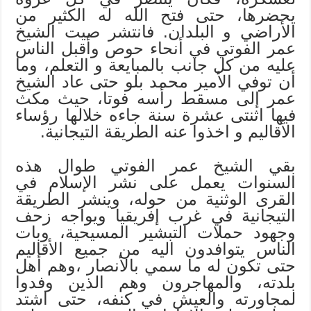
يحضرها، حتى فتح الله له الكثير من
الأراضي و البلدان. فانتشر صيت الشيخ
عمر الفوتي في أنحاء حوص وأقبل الناس
عليه من كل جانب بالمبايعة و التعلم، وما
أن توفي الأمير محمد بلو حتى عاد الشيخ
عمر إلى مسقط رأسه فوتا، حيث مكث
فيها اثنتى عشرة سنة جاءه خلالها رؤساء
الأقاليم و اخذوا عنه الطريقة التيجانية.
بقي الشيخ عمر الفوتي طوال هذه
السنوات يعمل على نشر الإسلام في
القرى الوثنية من حوله، وينشر الطريقة
التيجانية في غرب إفريقيا ويواجه زحف
وجهود حملات التبشير المسيحية، وبات
الناس يتوافدون اليه من جميع الأقاليم
حتى تكون له ما سمي بالأنصار ،وهم أهل
بلدته، والمهاجرون وهم الذين وفدوا
لمجاورته والعيش في كنفه، حتى اشتد