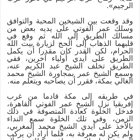
الرجيم».
وقد وقعت بين الشيخين المحبة والتوافق
وسلك عمر الفوتي على يديه بعض من
مسالك الطريق إلى الله ثم وقع في
قلبهما الذهاب إلى الحج لزيارة بيت الله
الحرام، لكن القدر كان مقدرا أن يكمل
الطريق على أيدي أولياء آخرين، ففي
الطريق تخلف الشيخ عبد الكريم عنه،
وسمع الشيخ عمر بمجاورة الشيخ محمد
الغالي بمكة، فقرر أن يصاحبه ويتعلم منه.
في طريقه إلى مكة قادما من غرب
إفريقيا نزل الشيخ عمر الفوتي القاهرة،
فدخل الخلوة كعادة المتصوفة في ذلك
الزمن، وفي تلك الخلوة سمع النداء
بالأخذ على أيدي الشيخ محمد المغربي،
ولم يكن له معرفة به، فلما أراد أن يركب