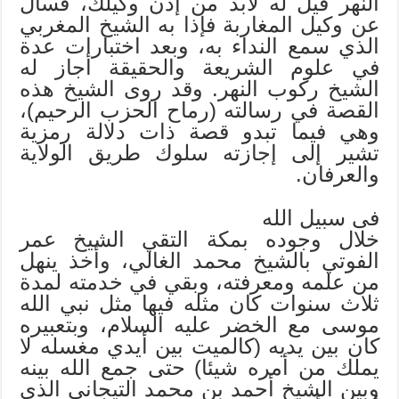
النهر قيل له لابد من إذن وكيلك، فسأل
عن وكيل المغاربة فإذا به الشيخ المغربي
الذي سمع النداء به، وبعد اختبارات عدة
في علوم الشريعة والحقيقة أجاز له
الشيخ ركوب النهر. وقد روى الشيخ هذه
القصة في رسالته (رماح الحزب الرحيم)،
وهي فيما تبدو قصة ذات دلالة رمزية
تشير إلى إجازته سلوك طريق الولاية
والعرفان.
فى سبيل الله
خلال وجوده بمكة التقي الشيخ عمر
الفوتي بالشيخ محمد الغالي، وأخذ ينهل
من علمه ومعرفته، وبقي في خدمته لمدة
ثلاث سنوات كان مثله فيها مثل نبي الله
موسى مع الخضر عليه السلام، وبتعبيره
كان بين يديه (كالميت بين أيدي مغسله لا
يملك من أمره شيئا) حتى جمع الله بينه
وبين الشيخ أحمد بن محمد التيجاني الذي