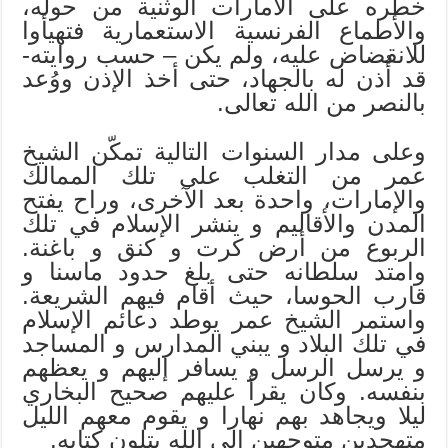
خطره على الامارات الوثنية من حوله،
والأطماع الفرنسية الاستعمارية فتهيأوا
للانقضاض عليه، ولم يكن – حسب روايته-
قد أُذن له بالجهاد، حتى أخذ الإذن ووُعد
بالنصر من الله تعالى.
وعلى مدار السنوات التالية تمكّن الشيخ
عمر من التغلب على تلك الممالك
والإمارات، واحدة بعد الآخرى، وراح يفتح
المدن والأقاليم و ينشر الإسلام في تلك
الربوع من أرض كرت و كنق و باغنة.
وامتد سلطانه حتى بلغ حدود ماسنا و
قارب الحوسا، حيث أقام فيهم الشريعة.
واستمر الشيخ عمر يوطد دعائم الإسلام
في تلك البلاد و يبني المدارس و المساجد
و يرسل الرسل و يسافر إليهم و يعظهم
بنفسه. وكان يقرأ عليهم صحيح البخاري
ليلا ويجاهد بهم نهارا و يقوم معهم الليل
متهجدين متوجهين إلى الله يتلون كتابه.