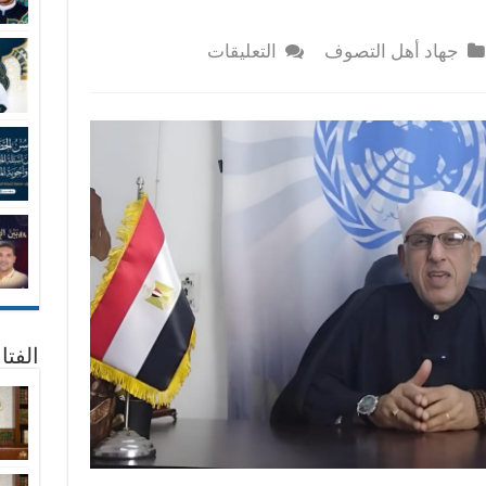
على
جهاد أهل التصوف
التعليقات
حين
يتكلم
التاريخ
:
أعلام
التصوف
وصناعة
النصر
فى
الأمة
الإسلامية
مغلقة
الفتا