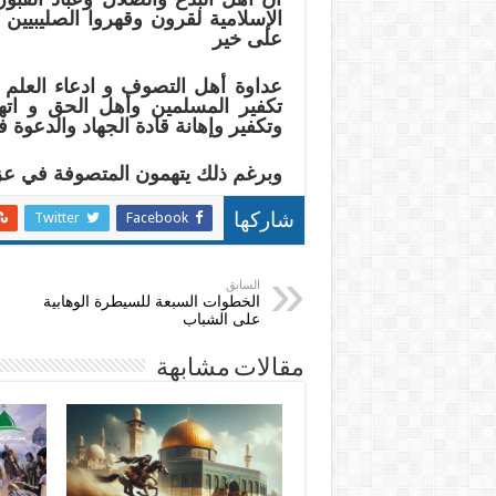
الإسلامية لقرون وقهروا الصليبيين و
على خير
عداوة أهل التصوف و ادعاء العلم و
تكفير المسلمين وأهل الحق و اتها
وتكفير وإهانة قادة الجهاد والدعوة ف
وبرغم ذلك يتهمون المتصوفة في عز
Twitter
Facebook
شاركها
السابق
الخطوات السبعة للسيطرة الوهابية
على الشباب
مقالات مشابهة