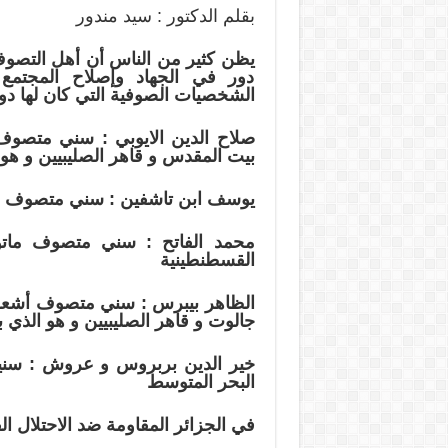
بقلم الدكتور : سيد مندور
يظن كثير من الناس أن أهل التصو
دور في الجهاد وإصلاح المجتمع
الشخصيات الصوفية التي كان لها دور
صلاح الدين الايوبي : سني متصوف
بيت المقدس و قاهر الصليبيين و هو 
يوسف ابن تاشفين : سني متصوف ا
محمد الفاتح : سني متصوف ماتو
القسطنطينية
الظاهر بيبرس : سني متصوف أشعري
جالوت و قاهر الصليبيين و هو الذي ب
خير الدين بربروس و عروش : سنيا
البحر المتوسط
في الجزائر المقاومة ضد الاحتلال ا