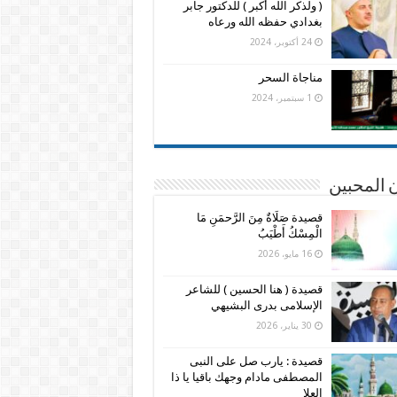
( ولذكر الله أكبر ) للدكتور جابر
بغدادي حفظه الله ورعاه
24 أكتوبر، 2024
مناجاة السحر
1 سبتمبر، 2024
 المحبين
قصيدة صَلَاةٌ مِنَ الرَّحمَنِ مَا
الْمِسْكُ أَطْيَبُ
16 مايو، 2026
قصيدة ( هنا الحسين ) للشاعر
الإسلامى بدرى البشيهي
30 يناير، 2026
قصيدة : يارب صل على النبى
المصطفى مادام وجهك باقيا يا ذا
العلا