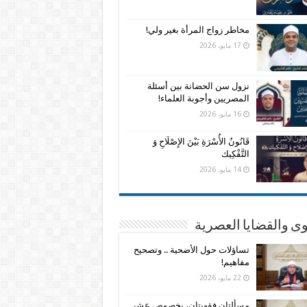
مخاطر زواج المرأة بغير ولي!
17 مايو، 2026
نزول سن الحضانة بين أسئلة
المصريين وأجوبة العلماء!
16 مايو، 2026
قَانُونُ الأُسْرَةِ بَيْنَ الإِصْلَاحِ وَ
التَّفْكِيك
14 مايو، 2026
وى والقضايا العصرية
تساؤلات حول الأضحية .. وتصحيح
مفاهيم!
22 مايو، 2026
مسألتان فقهيتان، بخصوص عشر