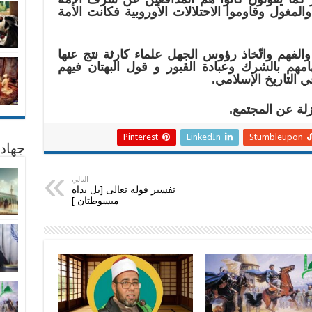
المغول وقاوموا الاحتلالات الأوروبية فكانت الأمة
الفهم واتّخاذ رؤوس الجهل علماء كارثة نتج عنها
مهم بالشرك وعبادة القبور و قول البهتان فيهم
ي التاريخ الإسلامي.
لة عن المجتمع.
Pinterest
LinkedIn
Stumbleupon
جهاد
التالي
تفسير قوله تعالى [بل يداه
مبسوطتان ]