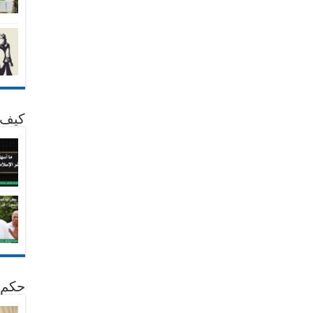
كيف 
حكم 