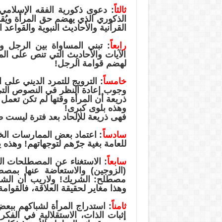
ثالثاً
: دعوى ذكورية الفقه الإسلامي!
الذكوري الذي يهضم حق المرأة ويُ
القرآنية والأحاديث النبوية والقواعد 
رابعاً
: تبني المساواة بين الرجل و
الآيات والأحاديث التي تنص على المس
لهضم قوامة الرجل!
خامساً
: الترويج للتمرد الديني على
وجوب إعادة النظر في النصوص الت
ذريعة أن المرأة وقتها لم تكن تعمل و
وهذه بلوى كبرى!
فهى ذريعة للإلحاد بعد فترة ليست 
سادساً
: اعتماد بعض الممارسات الخا
للعامة بغية جرّهم لتوجهاتهم! وهذه 
سابعاً
: الاستغناء عن المصطلحات الق
(الزوجين) والاستعاضة عنها بمص
مصطلح: الشريك! ولاريب أن الشر
وهذا مغاير لحقيقة العلاقة، فالقوا
ثامناً
: استدراج المرأة لشباكهم ببع
إثبات الذات، الاستقلالية في الف