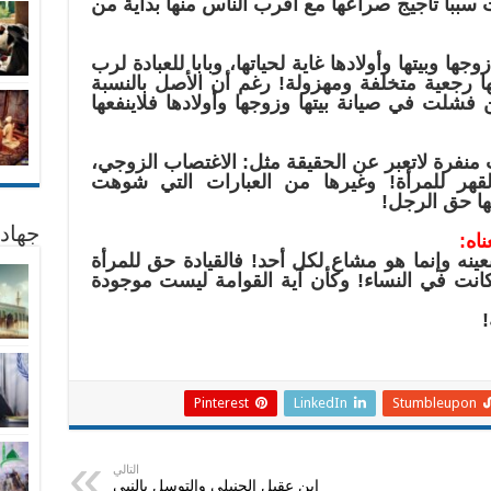
سبباً تأجيج صراعها مع اقرب الناس منها بداية من
ها وبيتها وأولادها غاية لحياتها، وبابا للعبادة لرب
ا رجعية متخلفة ومهزولة! رغم أن الأصل بالنسبة
فشلت في صيانة بيتها وزوجها وأولادها فلاينفعها
منفرة لاتعبر عن الحقيقة مثل: الاغتصاب الزوجي،
قهر للمرأة! وغيرها من العبارات التي شوهت
ها حق الرجل!
جهاد
اه:
ينه وإنما هو مشاع لكل أحد! فالقيادة حق للمرأة
ة كانت في النساء! وكأن آية القوامة ليست موجودة
!
Pinterest
LinkedIn
Stumbleupon
التالي
ابن عقيل الحنبلى والتوسل بالنبى