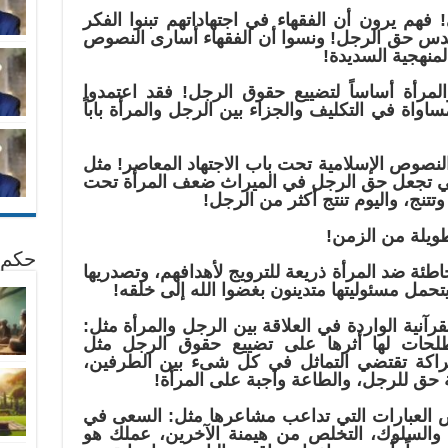
 فهم يرون أن الفقهاء في اجتهاداتهم تبنوا الفكر
قدس حق الرجل! ونسوا أن الفقهاء أسارى النصوص
المنهجية السديدة!
المرأة أساساً لتضييع حقوق الرجل! فقد اعتمدوا
اواة في التكليف والجزاء بين الرجل والمرأة باباً
 النصوص الإسلامية تحت باب الاجتهاد المعاصر! مثل
ي تجعل حق الرجل في الميراث ضعف المرأة تحت
تتنج، واليوم تنتج أكثر من الرجل!
طويلة من الزمن!
حكم 
طئة ضد المرأة ذريعة للترويج لأهدافهم، وتصدريها
يتحمل مسئوليتها متدينون بغضوا الله إلى خلقه!
رآنية الواردة في العلاقة بين الرجل والمرأة مثل:
طلحات لها أثرها على تضييع حقوق الرجل مثل
اكة تقتضي التماثل في كل شىء بين الطرفين،
مة حق للرجل، والطاعة واجبة على المرأة!
ض العبارات التي تداعب مشاعرها مثل: السعى في
كر والسلوك، التخلص من هيمنة الآخرين، عملك هو