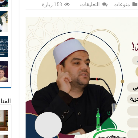
على
منوعات
التعليقات
158 زيارة
معالم
حول
النسوية
المتأسلمة!
مغلقة
الفتا