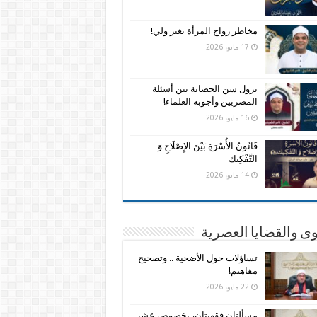
مخاطر زواج المرأة بغير ولي!
17 مايو، 2026
نزول سن الحضانة بين أسئلة
المصريين وأجوبة العلماء!
16 مايو، 2026
قَانُونُ الأُسْرَةِ بَيْنَ الإِصْلَاحِ وَ
التَّفْكِيك
14 مايو، 2026
وى والقضايا العصرية
تساؤلات حول الأضحية .. وتصحيح
مفاهيم!
22 مايو، 2026
مسألتان فقهيتان، بخصوص عشر