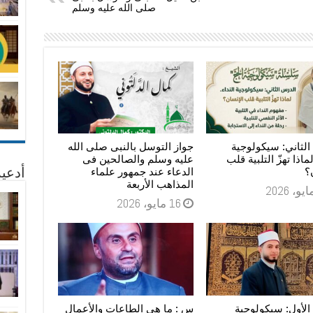
صلى الله عليه وسلم
لثاني: سيكولوجية
جواز التوسل بالنبى صلى الله
لماذا تهزّ التلبية قلب
عليه وسلم والصالحين فى
؟
الدعاء عند جمهور علماء
أدعية
المذاهب الأربعة
16 مايو، 2026
الأول: سيكولوجية
س : ما هي الطاعات والأعمال