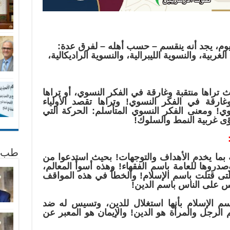
ليوم، يجد أنه ينقسم – حسب أهله – لفرق عدة:
غربية، والنسوية الليبرالية، والنسوية الراديكالية،
راها منتقبة وغارقة في الفكر النسوي، أو تراها
ارقة في الفكر النسوي! وتراها تقصد الأولياء
ي! ومعنى الفكر النسوي المتأسلم: الحركة التي
رؤى غربية النمط والسلوك!
طب 
ة بما يخدم الأهداف والتوجهات! بحيث استدعوا من
روها للعامة باسم الفقهاء! وهذه أسوأ المعالم،
تى قتلت باسم الإسلام! والخطأ في هذه المواقف
يس على الناس باسم الدين!
م الإسلام بأنها استغلال للدين، وتسيس له ضد
الرجل والمرأة هو الدين! والإيمان هو المعبر عن