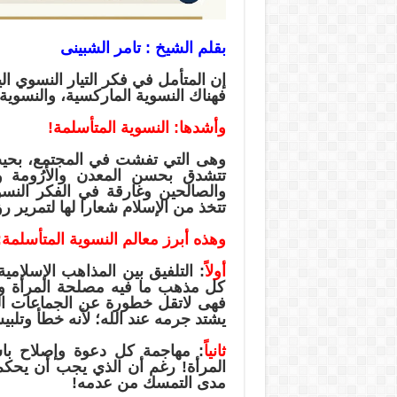
بقلم الشيخ : تامر الشبينى
إن المتأمل في فكر التيار النسوي ا
فهناك النسوية الماركسية، والنسوية ال
وأشدها: النسوية المتأسلمة!
وهى التي تفشت في المجتمع، بحيث ت
تتشدق بحسن المعدن والأرُومة وغ
والصالحين وغارقة في الفكر النسو
تتخذ من الإسلام شعارا لها لتمرير 
وهذه أبرز معالم النسوية المتأسلمة:
أولاً
: التلفيق بين المذاهب الإسلامي
كل مذهب ما فيه مصلحة المرأة وصد
فهى لاتقل خطورة عن الجماعات ال
يشتد جرمه عند الله؛ لأنه خطأ وتلب
ثانياً
: مهاجمة كل دعوة وإصلاح باس
المرأة! رغم أن الذي يجب أن يحكم 
مدى التمسك من عدمه!