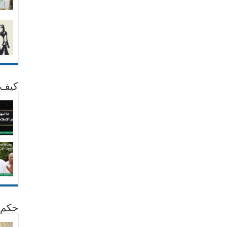
كيف 
حكم 