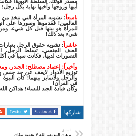
مصدر قوتك، السلطة الأبوية! فكانت 
أبيها وزوجها وأخيها نهاية بكل رجل!
تاسعاً
: تشويه المرأة التي تتخذ من زوج
العالمين! فقدموها وصورها على أنه
للمرأة هو بيتها قبل كل شيء، ومن 
شيء بعد ذلك!
عاشراً
: تشويه حقوق الرجل بعبارات 
العنف الجنسي، تسلط الرجل، ال
التصورات لديها، فكانت سببا في أكل
وأخيراً: اعتماد مصطلح: الجندر، ومعن
توزيع الأدوار لايقف عن حد جنس بع
والرجل ولاتمايز بينهما! كأن النبو
في القرآن!
وكأن قيادة الجند للنساء! هداكن الله
Twitter
Facebook
شاركها
السابق
برهان التنزيه.. الله لا يحويه مكان