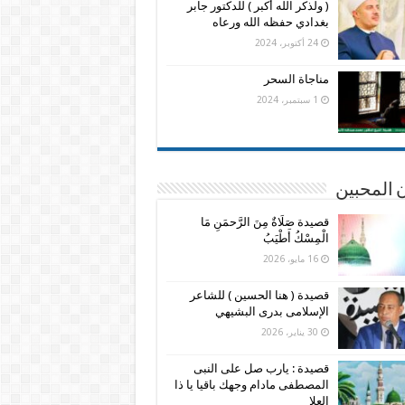
( ولذكر الله أكبر ) للدكتور جابر
بغدادي حفظه الله ورعاه
24 أكتوبر، 2024
مناجاة السحر
1 سبتمبر، 2024
 المحبين
قصيدة صَلَاةٌ مِنَ الرَّحمَنِ مَا
الْمِسْكُ أَطْيَبُ
16 مايو، 2026
قصيدة ( هنا الحسين ) للشاعر
الإسلامى بدرى البشيهي
30 يناير، 2026
قصيدة : يارب صل على النبى
المصطفى مادام وجهك باقيا يا ذا
العلا