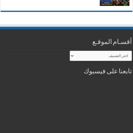
أقسـام الموقـع
أقسـام
الموقـع
تابعنا على فيسبوك