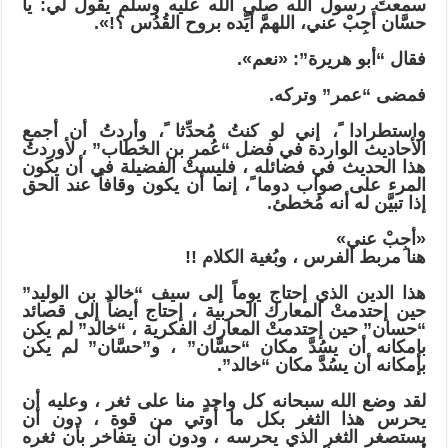
سمعتَ رسول الله صلى الله عليه وسلم يقول لي: يا
حسَّان أَجِبْ عني، اللهمَّ أيِّده بروح القُدُس ؟!».
فقال “أبو هريرة”: «نعم».
فمضى “عمر” وتركه.
واستطرادا ً، إني لو كنتُ مُحدِّثا ً، وأردتُ أن أجمع
الأحاديث الواردة في فضل “عُمر بن الخطاب” ، لأوردتُ
هذا الحديث في فضائله ، فليستْ الفضيلة في أن يكون
المرء على صواب دوما ً، إنما أن يكون وقافاً عند الحق
إذا تبيَّن له أنه مُخطئ.
«أجِبْ عني»
هنا مربط الفرس ، وبُغية الكلام !!
هذا الدين الذي إحتاج يوماً إلى سيف “خالد بن الوليد”
حين إحتدمتْ المعارك الحربية ، إحتاج أيضاً إلى قصائد
“حسان” حين إحتدمتْ المعارك الفكرية ، “خالد” لم يكن
بإمكانه أن يسُدَّ مكان “حسَّان” ، و”حسَّان” لم يكن
بإمكانه أن يسُدَّ مكان “خالد”.
لقد وضع الله سبحانه كل واحدٍ منا على ثغر ، وعليه أن
يحرس هذا الثغر بكل ما أُوتي من قوة ، دون أن
يستصغر الثغر الذي يحرسه ، ودون أن يتفاخر بأن ثغره