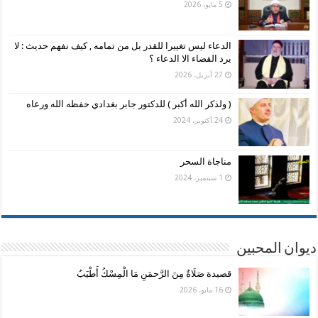
5 مايو، 2026
الدعاء ليس تغييرا للقدر بل من تمامه , كيف نفهم حديث : لا
يرد القضاء الا الدعاء ؟
27 أبريل، 2026
( ولذكر الله أكبر ) للدكتور جابر بغدادي حفظه الله ورعاه
24 أكتوبر، 2024
مناجاة السحر
1 سبتمبر، 2024
ديوان المحبين
قصيدة صَلَاةٌ مِنَ الرَّحمَنِ مَا الْمِسْكُ أَطْيَبُ
16 مايو، 2026