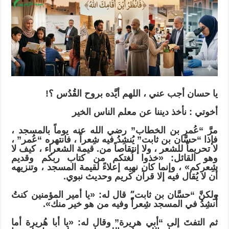
تعددت
أدوارهم
فاتحد
مقصدهم
,
وكل
واحد
منا
يا حسان أجب عني ، اللهم أيَّده بروح القُدُس ؟!
على
ثعر
أخوتي : نأخذ ديننا عن معلم الناس الخير
مغلقة
مرَّ “عُمر بن الخطاب” رضي الله عنه يوماً بالمسجد ،
فإذا “حسَّان بن ثابت” يُنشِدُ فيه شِعراً ، فانتهره “عُمر” ،
لا تحريماً للشعر ، ولا إنتقاصاً من. قيمة الشعراء ، كيف لا
وهو القائل: «خذوا لُغتكم من كتاب ربكم وقديم
شِعركم» ، وإنما كان نهيه إعلاءً لقيمة المسجد ، وتنزيهه
أن لا يُقال فيه إلا قرآن كريم وحديث نبوي.
ولكنَّ “حسَّان بن ثابت”ٍ قال له: «يا أمير المؤمنين كنتُ
أُنشِدُ في المسجد شِعراً وفيه من هو خير منك».
ثم التفتَ إلى “أبي هريرة” وقال له: «يا أبا هُريرة أما