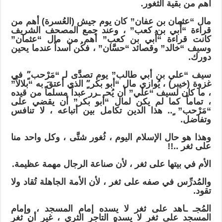
أهم من بقية الثغور.
مال “عثمان بن عفان” كان يوم جيش (العُسرة) أهم من
قراءة “أُبي بن كعب” ، وعند جمع المصحف الشريف
كانت قراءة “أُبي بن كعب” أهم من مال “عثمان”
وسيف “خالد” وقصائد “حسَّان” ، فكُن أسداً عندما يحين
دورك.
سيف “علي بن أبي طالب” يوم تصدَّى لـ “مَرْحب”ٍ في
غزوة (خيبر) ، يُوازي مال “أبو بكر”ٍ الذي أعتقَ به “بلالاً”
، ما كان لسيف “علي” أن يُحـ ـرر عبداً مسلماً من قيده
، تماماً كما لم يكن لمال “أبو بكر” أن يقضي على
“مَرْحب” ٍ.. هذا الدين تكامل بين أتباعه ، لا تنافس
وتفاضل.
وهذا هو حال الإسلام اليوم ، ثُغور شتَّى ، وكل واحد منا
على ثغر ..!!
الأم في بيتها على ثغر ، لأن صناعة الرجال مهمة عظيمة.
والمُدرِّس في صفه على ثغر ، لأن الأمة الجاهلة تُقاد ولا
تقود.
المُجـ ـاهد على ثغر لا يسده إمام المسجد ، وإمام
المسجد على ثغر لا يسده التاجر الثري ، غير أن ثغر