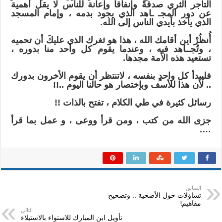
التاجر الثري صدقةً وإنفاقاً وإعانة للناس لا يقل أهمية
عن دور المجـ ـاهد الذي يجود بدمه ، وإمام المسجد
الذي يأخذ بأيدي الناس إلى الله.
أُنظُرْ أين أقامك الله ، هذا هو ثغرك الذي عليكَ أن تحميه
، وتُجــاهد فيه ، وعندما يقوم كل واحد منا بدوره ،
تستعيد هذه الأمة مجدها.
فليبدأ كل واحدٍ بنفسه ، لاتنتظر أن يقوم الأخرون بدورك
.. لأن هذا للأسف وبإختصار هو حالنا اليوم ..!!
رسائل كثيرة في طي الكلام ، تفتح بالذات !!
جزى الله من كتب ، ومن قرأ ووعى ، و عمل بما قرأ
….
السابق
تساؤلات حول الأضحية .. وتصحيح
مفاهيم!
التالي
تأويل ابن المبارك للاستواء بالاستيلاء