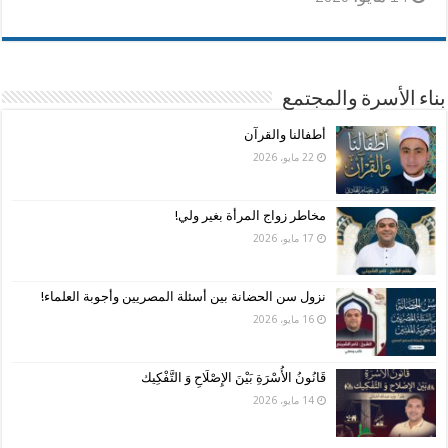
بناء الأسرة والمجتمع
أطفالنا والقرآن
22 مايو، 2026
مخاطر زواج المرأة بغير ولي!
17 مايو، 2026
نزول سن الحضانة بين أسئلة المصريين وأجوبة العلماء!
16 مايو، 2026
قَانُونُ الأُسْرَةِ بَيْنَ الإِصْلَاحِ وَ التَّفْكِيك
14 مايو، 2026