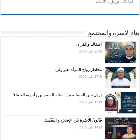
29 أبريل، 2026
بناء الأسرة والمجتمع
أطفالنا والقرآن
22 مايو، 2026
مخاطر زواج المرأة بغير ولي!
17 مايو، 2026
نزول سن الحضانة بين أسئلة المصريين وأجوبة العلماء!
16 مايو، 2026
قَانُونُ الأُسْرَةِ بَيْنَ الإِصْلَاحِ وَ التَّفْكِيك
14 مايو، 2026