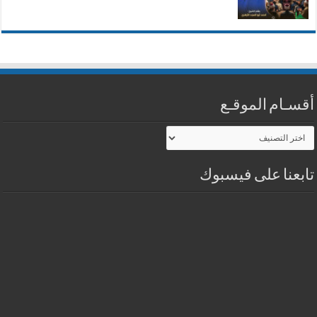
أقسـام الموقـع
أقسـام
الموقـع
تابعنا على فيسبوك