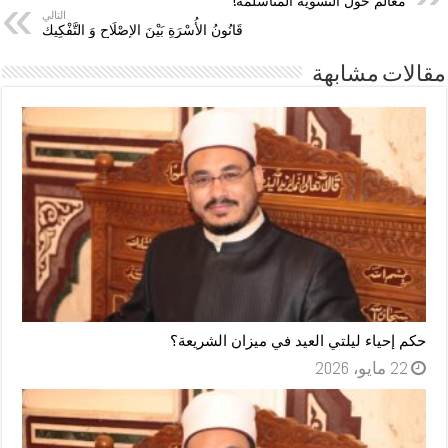
معالم حول النسوية المتأسلمة!
التالي
قَانُونُ الأُسْرَةِ بَيْنَ الإِصْلَاحِ وَ التَّفْكِيك
مقالات مشابهة
حكم إحياء ليلتي العيد في ميزان الشريعة؟
22 مايو، 2026