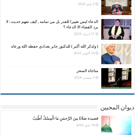
5 مايو، 2026
الدعاء ليس تغييرا للقدر بل من تمامه , كيف نفهم حديث : لا
يرد القضاء الا الدعاء ؟
27 أبريل، 2026
( ولذكر الله أكبر ) للدكتور جابر بغدادي حفظه الله ورعاه
24 أكتوبر، 2024
مناجاة السحر
1 سبتمبر، 2024
ديوان المحبين
قصيدة صَلَاةٌ مِنَ الرَّحمَنِ مَا الْمِسْكُ أَطْيَبُ
16 مايو، 2026