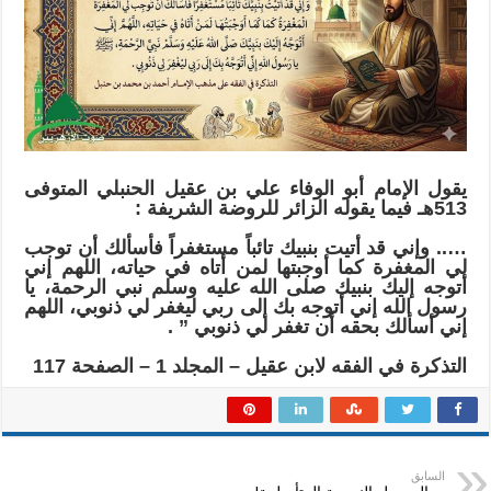
الله
عليه
وسلم
مغلقة
يقول الإمام أبو الوفاء علي بن عقيل الحنبلي المتوفى
513هـ فيما يقوله الزائر للروضة الشريفة :
….. وإني قد أتيت بنبيك تائباً مستغفراً فأسألك أن توجب
لي المغفرة كما أوجبتها لمن أتاه في حياته، اللهم إني
أتوجه إليك بنبيك صلى الله عليه وسلم نبي الرحمة، يا
رسول الله إني أتوجه بك إلى ربي ليغفر لي ذنوبي، اللهم
إني أسألك بحقه أن تغفر لي ذنوبي ” .
التذكرة في الفقه لابن عقيل – المجلد 1 – الصفحة 117
السابق