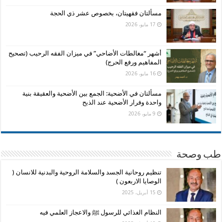
مسألتان فقهيتان، بخصوص عشر ذي الحجة
17 مايو، 2026
أشهر “مغالطات الأضاحي” في ميزان الفقه الرحيب (تصحيح
المفاهيم ورفع الحرج)
16 مايو، 2026
مسألتان في الأضحية: الجمع بين الأضحية والعقيقة بنية
واحدة وفرار الأضحية عند الذبح
9 مايو، 2026
طب وصحة
تنظيم روحانية الجسد والسلامة الروحية والبدنية للانسان (
الوصايا الاربعون )
15 أبريل، 2025
النظام الغذائي للرسول ﷺ والاعجاز العلمي فيه