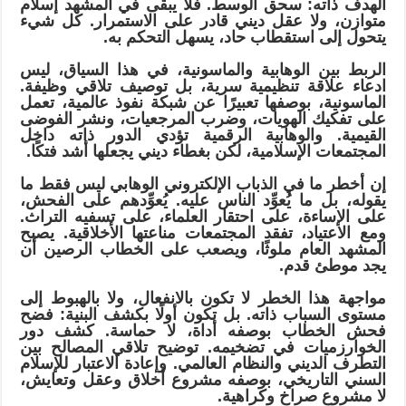
الهدف ذاته: سحق الوسط. فلا يبقى في المشهد إسلام
متوازن، ولا عقل ديني قادر على الاستمرار. كل شيء
يتحول إلى استقطاب حاد، يسهل التحكم به.
الربط بين الوهابية والماسونية، في هذا السياق، ليس
ادعاء علاقة تنظيمية سرية، بل توصيف تلاقي وظيفة.
الماسونية، بوصفها تعبيرًا عن شبكة نفوذ عالمية، تعمل
على تفكيك الهويات، وضرب المرجعيات، ونشر الفوضى
القيمية. والوهابية الرقمية تؤدي الدور ذاته داخل
المجتمعات الإسلامية، لكن بغطاء ديني يجعلها أشد فتكًا.
إن أخطر ما في الذباب الإلكتروني الوهابي ليس فقط ما
يقوله، بل ما يُعوِّد الناس عليه. يُعوِّدهم على الفحش،
على الإساءة، على احتقار العلماء، على تسفيه التراث.
ومع الاعتياد، تفقد المجتمعات مناعتها الأخلاقية. يصبح
المشهد العام ملوثًا، ويصعب على الخطاب الرصين أن
يجد موطئ قدم.
مواجهة هذا الخطر لا تكون بالانفعال، ولا بالهبوط إلى
مستوى السباب ذاته. بل تكون أولًا بكشف البنية: فضح
فحش الخطاب بوصفه أداة، لا حماسة. كشف دور
الخوارزميات في تضخيمه. توضيح تلاقي المصالح بين
التطرف الديني والنظام العالمي. وإعادة الاعتبار للإسلام
السني التاريخي، بوصفه مشروع أخلاق وعقل وتعايش،
لا مشروع صراخ وكراهية.