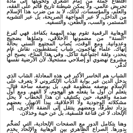
اقتطاع جملة من إمام أشعري وتحويلها إلى مادة
تحريض عالمي. ولا يمكن شيطنة تاريخ قائم على الفقه،
والعلم، والمؤسسات. لذلك، لا بد من ضرب هذا الإسلام
من الداخل، لا عبر المواجهة الصريحة، بل عبر التشويه
المستمر، والسب، والطعن، والتسفيه.
الوهابية الرقمية تقوم بهذه المهمة بكفاءة. فهي تُفرغ
“السنة” من مضمونها الأخلاقي، وتملؤها بضجيج
وعدوانية. ومع الوقت، يُصاب المجتمع السني بحالة
إنهاك. علماء يُهاجَمون، شباب يُستقطَبون، نقاش عام
ينحدر، وثقة اجتماعية تتآكل. وفي هذا المناخ، يصبح أي
مشروع نهضوي أو إصلاحي مستحيلًا، لأن الأرضية نفسها
تُدمَّر.
الشباب هم الخاسر الأكبر في هذه المعادلة. الشاب الذي
يدخل الدين عبر بوابة الذباب الإلكتروني لا يتعرف على
الإسلام بوصفه منظومة قيم، بل بوصفه ساحة قتال.
يتعلم أن أول ما يفعله هو الهجوم، لا الفهم. ومع أول
صدمة واقعية، حين يكتشف أن هذا الخطاب لا يحل
مشكلاته الوجودية ولا الأخلاقية، يبدأ الانهيار. بعضهم
يزداد تطرفًا، وبعضهم ينتقل إلى الضفة الأخرى، إلى
الإلحاد، لا عن قناعة فلسفية، بل عن خيبة وخذلان.
وهنا يتكامل الدور مع الصفحات الإلحادية، التي تُضخَّم
بدورها. الصراع الظاهري بين الوهابية والإلحاد يخدم