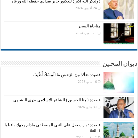
( ولذكر الله أكبر ) للدكتور جابر بغدادي حفظه الله ورعاه
24 أكتوبر، 2024
مناجاة السحر
1 سبتمبر، 2024
ديوان المحبين
قصيدة صَلَاةٌ مِنَ الرَّحمَنِ مَا الْمِسْكُ أَطْيَبُ
16 مايو، 2026
قصيدة ( هنا الحسين ) للشاعر الإسلامى بدرى البشيهي
30 يناير، 2026
قصيدة : يارب صل على النبى المصطفى مادام وجهك باقيا يا
ذا العلا
2 نوفمبر، 2024