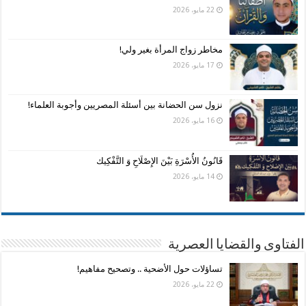
22 مايو، 2026
مخاطر زواج المرأة بغير ولي!
17 مايو، 2026
نزول سن الحضانة بين أسئلة المصريين وأجوبة العلماء!
16 مايو، 2026
قَانُونُ الأُسْرَةِ بَيْنَ الإِصْلَاحِ وَ التَّفْكِيك
14 مايو، 2026
الفتاوى والقضايا العصرية
تساؤلات حول الأضحية .. وتصحيح مفاهيم!
22 مايو، 2026