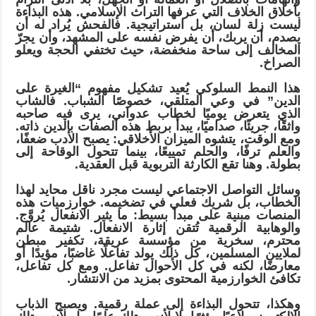
بأخلاق الخلاف التي عرفها التراث الإسلامي. هذه البذاءة
ليست زلة لسان، بل استراتيجية. فالفحش يُراد له أن
يصدم، أن يربك، أن يفرض نفسه على المشهد، وأن يجرّ
المخالف إلى ساحة منخفضة، حيث تختفي الحجة ويعلو
الصراخ.
هذا النمط السلوكي يُعيد تشكيل مفهوم “الغيرة على
الدين” في وعي المتلقي، خصوصًا الشباب. فالشاب
الذي يتعرض يوميًا لخطاب عدواني، يرى فيه صاحبه
واثقًا، جريئًا، صداميًا، يبدأ بربط هذه الصفات بالدين ذاته.
ومع الوقت، يتشوه الميزان الأخلاقي: يصبح الأدب ضعفًا،
والعلم ترفًا، والحلم تمييعًا، بينما تتحول الوقاحة إلى
بطولة. وهنا تقع الكارثة التربوية قبل العقدية.
وسائل التواصل الاجتماعي ليست مجرد ناقل محايد لهذا
الخطاب، بل شريك فعلي في تضخيمه. خوارزميات هذه
المنصات مبنية على مبدأ بسيط: ما يثير الانفعال يُروَّج.
والوهابية الرقمية تُتقن إثارة الانفعال. شتيمة عالم
محترم، سخرية من مؤسسة عريقة، تكفير مبطن
لملايين المسلمين، كل ذلك يولد تفاعلًا غاضبًا، مؤيدًا أو
معارضًا، لكنه في كل الأحوال تفاعل. ومع كل تفاعل،
تكافئ الخوارزمية المحتوى بمزيد من الانتشار.
وهكذا، تتحول البذاءة إلى عملة رقمية. ويصبح الذباب