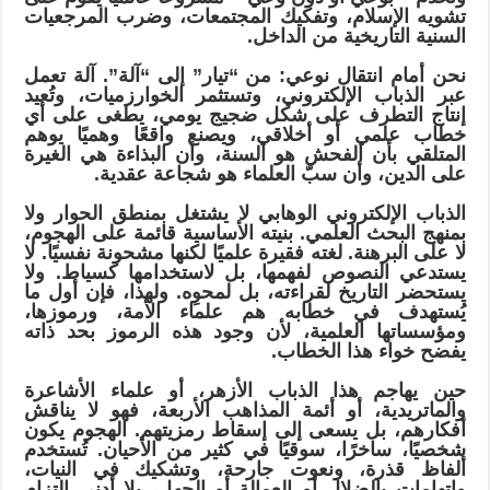
تشويه الإسلام، وتفكيك المجتمعات، وضرب المرجعيات
السنية التاريخية من الداخل.
نحن أمام انتقال نوعي: من “تيار” إلى “آلة”. آلة تعمل
عبر الذباب الإلكتروني، وتستثمر الخوارزميات، وتُعيد
إنتاج التطرف على شكل ضجيج يومي، يطغى على أي
خطاب علمي أو أخلاقي، ويصنع واقعًا وهميًا يوهم
المتلقي بأن الفحش هو السنة، وأن البذاءة هي الغيرة
على الدين، وأن سبّ العلماء هو شجاعة عقدية.
الذباب الإلكتروني الوهابي لا يشتغل بمنطق الحوار ولا
بمنهج البحث العلمي. بنيته الأساسية قائمة على الهجوم،
لا على البرهنة. لغته فقيرة علميًا لكنها مشحونة نفسيًا. لا
يستدعي النصوص لفهمها، بل لاستخدامها كسياط. ولا
يستحضر التاريخ لقراءته، بل لمحوِه. ولهذا، فإن أول ما
يُستهدف في خطابه هم علماء الأمة، ورموزها،
ومؤسساتها العلمية، لأن وجود هذه الرموز بحد ذاته
يفضح خواء هذا الخطاب.
حين يهاجم هذا الذباب الأزهر، أو علماء الأشاعرة
والماتريدية، أو أئمة المذاهب الأربعة، فهو لا يناقش
أفكارهم، بل يسعى إلى إسقاط رمزيتهم. الهجوم يكون
شخصيًا، ساخرًا، سوقيًا في كثير من الأحيان. تُستخدم
ألفاظ قذرة، ونعوت جارحة، وتشكيك في النيات،
واتهامات بالضلال أو العمالة أو الجهل، بلا أدنى التزام