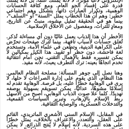
الإلكتروني لاعبًا مؤثرًا، لا لأنه يمتلك علمًا، بل لأنه يمتلك
قدرة على إفساد الجو العام. ومع كثافة الحسابات
الوهمية، وتكرار العبارات ذاتها، يتشكل وهم اجتماعي
خطير: وهم أن هذا الخطاب يمثل “السنة” أو “السلف”،
بينما هو في الحقيقة تمثيل مشوه، منبتّ عن التاريخ،
ومعادٍ للتراث، ومفصول عن الأخلاق الإسلامية.
الأخطر أن هذا الذباب يعمل غالبًا دون أي مساءلة تُذكر.
تُغلق حسابات لأسباب تافهة، بينما تُترك صفحات تحرّض
على الكراهية الدينية، وتطعن في علماء الأمة، وتستخدم
لغة فاحشة، دون حظر أو تقييد. هذا الكيل بمكيالين لا
يمكن تفسيره فقط بالإهمال التقني. نحن أمام انتقائية
تخدم اتجاهًا بعينه: ترك التطرف يعبث، لأنه مفيد.
وهنا نصل إلى جوهر المسألة: مصلحة النظام العالمي.
هذا النظام، الذي يقوم على إدارة الصراعات لا حلها، لا
يرى في الوهابية خطرًا عليه، بل فرصة. الوهابية تقدم له
إسلامًا مشوهًا، عدائيًا، يمكن تسويقه بسهولة بوصفه
تهديدًا. كلما علا صوت الذباب الوهابي، أصبح من الأسهل
ربط الإسلام بالإرهاب، وتبرير السياسات القمعية،
والتدخلات العسكرية، والوصاية الثقافية.
في المقابل، الإسلام السني الأشعري الماتريدي، القائم
على العقل، والتعدد، والاعتراف بالخلاف، يمثل خطرًا
على هذه السردية. لأنه إسلام لا يُنتج الذرائع. لا يمكن