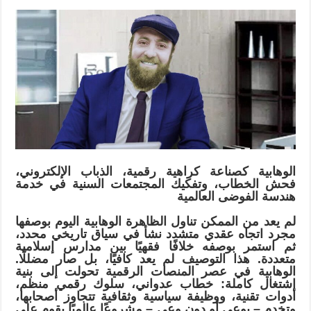
كراهية
رقمية،
الذباب
الإلكتروني،
فحش
الخطاب،
وتفكيك
المجتمعات
السنية
في
خدمة
الوهابية كصناعة كراهية رقمية، الذباب الإلكتروني،
هندسة
فحش الخطاب، وتفكيك المجتمعات السنية في خدمة
الفوضى
هندسة الفوضى العالمية
العالمية
لم يعد من الممكن تناول الظاهرة الوهابية اليوم بوصفها
مغلقة
مجرد اتجاه عقدي متشدد نشأ في سياق تاريخي محدد،
ثم استمر بوصفه خلافًا فقهيًا بين مدارس إسلامية
متعددة. هذا التوصيف لم يعد كافيًا، بل صار مضللًا.
الوهابية في عصر المنصات الرقمية تحولت إلى بنية
اشتغال كاملة: خطاب عدواني، سلوك رقمي منظم،
أدوات تقنية، ووظيفة سياسية وثقافية تتجاوز أصحابها،
وتخدم – بوعي أو دون وعي – مشروعًا عالميًا يقوم على