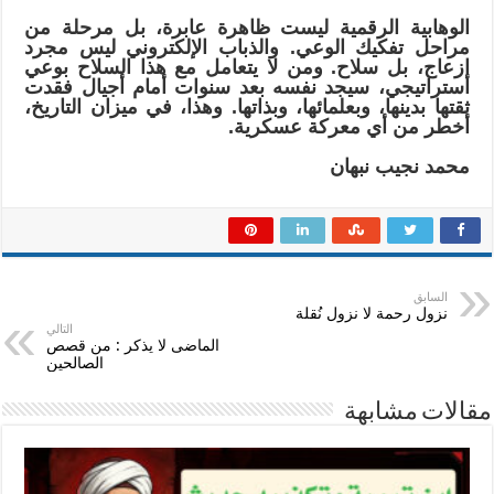
الوهابية الرقمية ليست ظاهرة عابرة، بل مرحلة من
مراحل تفكيك الوعي. والذباب الإلكتروني ليس مجرد
إزعاج، بل سلاح. ومن لا يتعامل مع هذا السلاح بوعي
استراتيجي، سيجد نفسه بعد سنوات أمام أجيال فقدت
ثقتها بدينها، وبعلمائها، وبذاتها. وهذا، في ميزان التاريخ،
أخطر من أي معركة عسكرية.
محمد نجيب نبهان
السابق
نزول رحمة لا نزول نُقلة
التالي
الماضى لا يذكر : من قصص
الصالحين
مقالات مشابهة