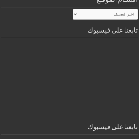
أقسـام الموقـع
أقسـام
الموقـع
تابعنا على فيسبوك
تابعنا على فيسبوك