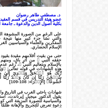
د. مصطفى طاهر رضوان
عضو هيئة التدريس في قسم العقيدة
بكلية أصول الدين والدعوة ـ جامعة ا
على الرغم من الصورة المشوهة ال
والتي نشأ جزء كبير منها نتيجة 
المفكرين والعلماء والسياسيين الغر
الإسلام الحضاري.
حتى من بقيت أقلامهم مقيدة بقيود 
حققه النبي ﷺ من أثرٍ باقٍ، ومن
بالإسلام وبتعاليم النبي ﷺ، رغم عد
هذه الشهادات في قوله تعالى: ﴿وَيَرَى ٱل
سُبۡحَٰنَ رَبِّنَآ إِن كَانَ وَعۡدُ رَبِّنَا
خُشُوعٗا﴾ [الإِسۡرَاء: 108-109]
شهادات باحثي الغرب في التاريخ وال
يقول الدكتور ميجيل إيرناندت، أست
والسياسية للصورة المزيفة التي كو
دعوة تعرض للتجريح والإهانة ظلمًا