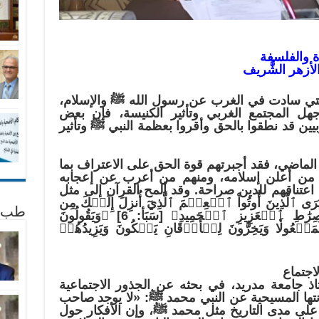
 والفلسفة
لأزهر الشَّريف
تي سادت في الغرب عن رسول الله ﷺ والإسلام،
جهل المجتمع الغربي وتأثير الكنيسة، فإن بعض
بيين قد نطقوا بالحق وأقروا بعظمة النبي ﷺ وتأثير
الماضي، فقد أجبرتهم قوة الحق على الاعتراف بما
هم من أعلن إسلامه، ومنهم من أعرب عن إعجابه
م اعتناقهم للدين صراحة. وقد ألمح القرآن إلى مثل
َّذِينَ أُوتُواْ ٱلۡعِلۡمَ ٱلَّذِيٓ أُنزِلَ إِلَيۡكَ مِن
طب 
رَّبِّكَ هُوَ ٱلۡحَقَّ وَيَهۡدِيٓ إِلَىٰ صِرَٰطِ ٱلۡعَزِيزِ ٱلۡحَمِيدِ﴾ [سَبَأ: 6] ﴿وَيَقُولُونَ
 لَمَفۡعُولٗا وَيَخِرُّونَ لِلۡأَذۡقَانِ يَبۡكُونَ وَيَزِيدُهُمۡ
اجتماع
اذ جامعة مدريد، في بحثه عن الجذور الاجتماعية
نتها المسيحية عن النبي محمد ﷺ: «لا يوجد صاحب
 على مدى التاريخ مثل محمد ﷺ، وإن الأفكار حول