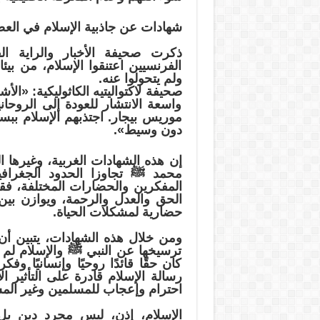
شهادات عن جاذبية الإسلام في الع
الفرنسيين اعتنقوا الإسلام، من بيئ
ولم يتحولوا عنه.
صحيفة لاكتواليتيه الكاثوليكية: «ال
واسعة الانتشار للعودة إلى الروحا
موريس بيجار. اجتذبهم الإسلام ببساط
دون وسيط».
إن هذه الشهادات الغربية، وغيرها الك
محمد ﷺ تجاوزا الحدود الجغرافي
المفكرين والحضارات المختلفة، فقد 
الحق والعدل والرحمة، ويوازن بين ا
حضارية لمشكلات الحياة.
ومن خلال هذه الشهادات، يتبين أن 
ترسيخها عن النبي ﷺ والإسلام لم
كان حقًا قائدًا روحيًا وإنسانيًا وف
رسالة الإسلام قادرة على التأثير ا
احترام وإعجاب للمسلمين وغير الم
الإسلام، إذن، ليس مجرد دين ب