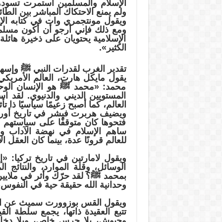
الإسلام والمسلمين استمرت تسودها 
ولم يمنع الاحتكاك المباشر بين الطا
ويقول مونتجمري وات في كتابه الإ
ومع ذلك فإني أرجو أن أكون مسلما 
الإسلامية يحتويان على ذخيرة هائلة
الكثير».
تقدير الغرب لقدرات النبي ﷺ وإسها
يقول مايكل هارت، العالم الأمريكي
محمد: «محمد ﷺ هو الإنسان الوحي
المستويين الديني والدنيوي. لقد
العالم، كما أصبح زعيمًا سياسيًا ذا تأث
ويضيف هربرت فيشر في تاريخ أوروبا
فتحوها كان متوقفًا على سياستهم ا
ساهم الإسلام في نهضة الآداب وال
للعالم قرونًا عدة، بينما كان العقل 
ويقول لامارتين في تاريخ تركيا: «إ
الوسائل، وقلة الموارد، والنتائ
بمحمد ﷺ؟ لقد حرّك وأثر في ملايين 
وحدانية الله حقيقة حية في النفوس، و
ويقول القس بوزوورت سميث عن الن
تتبع العقيدة ذاتها، يجمع سلطة القيص
وجيوش، بلا حرس خاص، وبلا دخل 