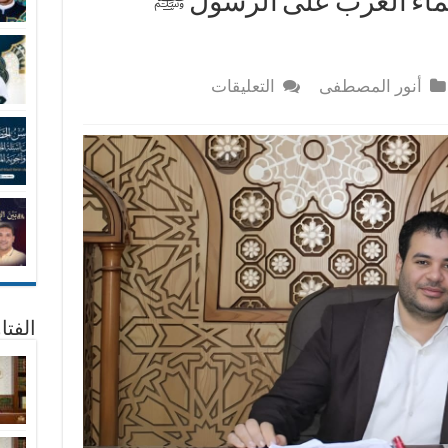
ماء الغرب على الرسول ﷺ
على
أنور المصطفى
التعليقات
شهادة
المنصفين
من
علماء
الغرب
على
الرسول
ﷺ
والإسلام
مغلقة
الفتا