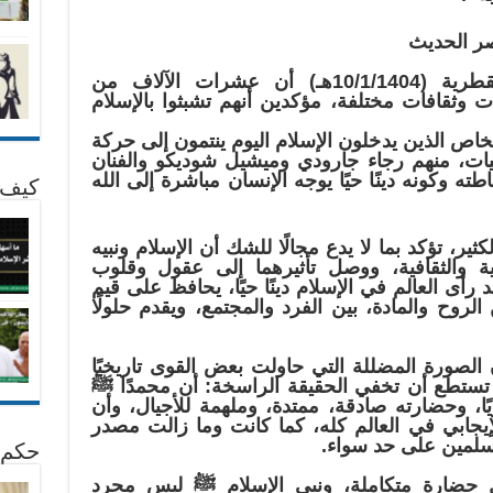
صر الحديث
ذكرت صحيفة الأخبار والراية القطرية (10/1/1404هـ) أن عشرات الآلاف من
ات وثقافات مختلفة، مؤكدين أنهم تشبثوا بالإسلام
أشخاص الذين يدخلون الإسلام اليوم ينتمون إلى حركة
نيات، منهم رجاء جارودي وميشيل شوديكو والفنان
ته وكونه دينًا حيًا يوجه الإنسان مباشرة إلى الله
كيف 
ثير، تؤكد بما لا يدع مجالًا للشك أن الإسلام ونبيه
ة والثقافية، ووصل تأثيرهما إلى عقول وقلوب
رأى العالم في الإسلام دينًا حيًا، يحافظ على قيم
لروح والمادة، بين الفرد والمجتمع، ويقدم حلولًا
الصورة المضللة التي حاولت بعض القوى تاريخيًا
 تستطع أن تخفي الحقيقة الراسخة: أن محمدًا ﷺ
كريًا، وحضارته صادقة، ممتدة، وملهمة للأجيال، وأن
لإيجابي في العالم كله، كما كانت وما زالت مصدر
سلمين على حد سواء.
حكم 
ل حضارة متكاملة، ونبي الإسلام ﷺ ليس مجرد