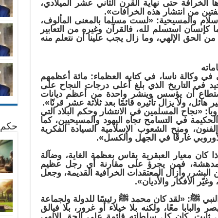
الخرافة حتى نهاية القرن الثاني عشر الميلادي،
ئفتين من انتشار هذه الخرافات».
سلام والمسيحية: «لست مسلما بالمعنى المألوف،
كإنسان استسلم لله، فالقرآن وغيره من التعابير
 من الحق الإلهي، وما زال يجب علينا أن نتعلم منه
ماته
 في وكالة ناسا، في كتابه العظماء: مائة أعظمهم
د في التاريخ الذي بلغ أعلى درجات النجاح على
 استطاع أن يؤسس وينشر واحدة من أعظم ديانات
ير هائل، ولا يزال تأثيره قائمًا بعد ثلاثة عشر قرنًا».
: «نجاح المسلمين في الانتشار وحكم البلاد التي
لحكيمة في التسامح تجاه اليهود والمسيحيين، كما
حكم 
فنون، ومنح الشعوب الإسلامية السيادة الفكرية
الأوروبي غارقًا في الجهل والكسل».
ذا كان معيار العبقرية يقاس بعظمة الغاية، وضآلة
ج المدهشة، فمن يجرؤ على مقارنة أي رجل عظيم
البشر، وأزال المعتقدات الخرافية القديمة، وجعل
غيّر الأفكار والأديان».
بي ﷺ: «لقد كان محمد ﷺ رئيسًا للدولة ولجماعة
ر والبابا معًا، ولكنه بلا خيلاء أو غرور، بلا فيالق
ثابت. كان كل سلطاته قائمة على الحق الإلهي