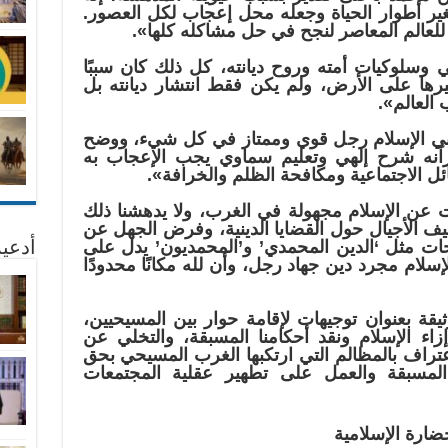
تغير أطوار الحياة وجعله محل إعجاب لكل العصور.
لعالم المعاصر لنجح في حل مشاكله كلها».
ي وسلوكيات أمته وروح ديانته، كل ذلك كان سببًا
يرها على الأرض، ولم يكن فقط انتشار ديانته بل
 العالم».
«نبي الإسلام رجل قوي وممتاز في كل شيء، ووضح
وقرآنه شرح إلهي وتعليم سماوي يجب الإعجاب به
ئل الاجتماعية ومكافحة الظلم والخرافة».
 عن الإسلام مجهولة في الغرب، ولا يدهشنا ذلك
تثقيف الأجيال حول القضايا الدينية، وفرض الجهل عن
حات مثل ‘الدين المحمدي’ و’المحمديون’ يدل على
أدعية
إسلام مجرد دين جهاد رجل، وأن لله مكانًا محدودًا
وثيقة بعنوان توجيهات لإقامة حوار بين المسيحيين،
زاء الإسلام ونقد أحكامنا المسبقة، والتخلي عن
عتراف بالمظالم التي ارتكبها الغرب المسيحي بحق
المسبقة والعمل على تطهير عقلية المجتمعات
ضارة الإسلامية