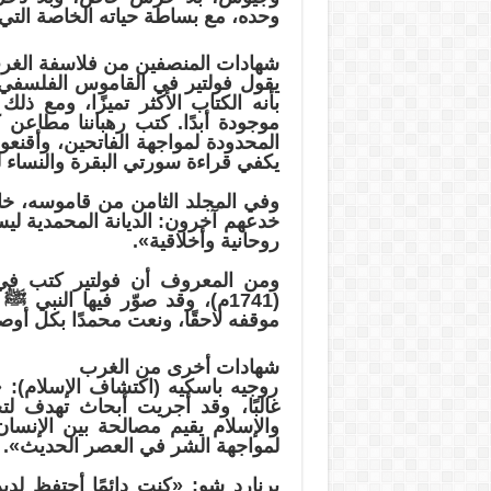
وحده، مع بساطة حياته الخاصة التي 
شهادات المنصفين من فلاسفة الغرب
يقول فولتير في القاموس الفلسفي، ا
بأنه الكتاب الأكثر تميزًا، ومع ذلك
موجودة أبدًا. كتب رهباننا مطاعن 
المحدودة لمواجهة الفاتحين، وأقنعو
يكفي قراءة سورتي البقرة والنساء ل
وفي المجلد الثامن من قاموسه، خاطب
خدعهم آخرون: الديانة المحمدية لي
روحانية وأخلاقية».
ومن المعروف أن فولتير كتب في ب
(1741م)، وقد صوّر فيها النب
موقفه لاحقًا، ونعت محمدًا بكل أوصا
شهادات أخرى من الغرب
روجيه باسكيه (اكتشاف الإسلام): 
غالبًا، وقد أجريت أبحاث تهدف لت
والإسلام يقيم مصالحة بين الإنسان 
لمواجهة الشر في العصر الحديث».
برنارد شو: «كنت دائمًا أحتفظ لد