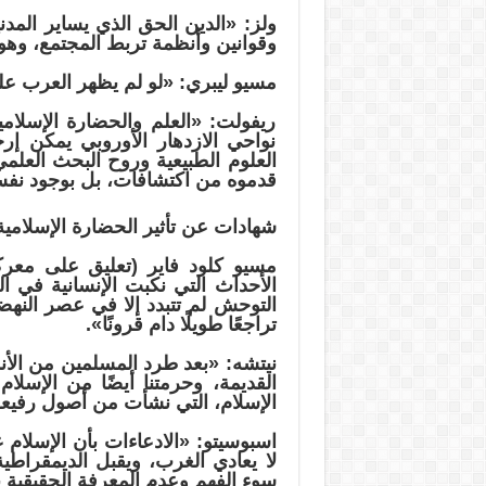
ولز: «الدين الحق الذي يساير المدن
وقوانين وأنظمة تربط المجتمع، وه
مسيو ليبري: «لو لم يظهر العرب عل
ريفولت: «العلم والحضارة الإسلامية
نواحي الازدهار الأوروبي يمكن إرج
العلوم الطبيعية وروح البحث العلم
قدموه من اكتشافات، بل بوجود نفسه 
شهادات عن تأثير الحضارة الإسلامية
مسيو كلود فاير (تعليق على معرك
الأحداث التي نكبت الإنسانية في
التوحش لم تتبدد إلا في عصر النهضة
تراجعًا طويلًا دام قرونًا».
نيتشه: «بعد طرد المسلمين من الأ
القديمة، وحرمتنا أيضًا من الإسلام
الإسلام، التي نشأت من أصول رفيعة 
اسبوسيتو: «الادعاءات بأن الإسلام
لا يعادي الغرب، ويقبل الديمقراطي
سوء الفهم وعدم المعرفة الحقيقية ب