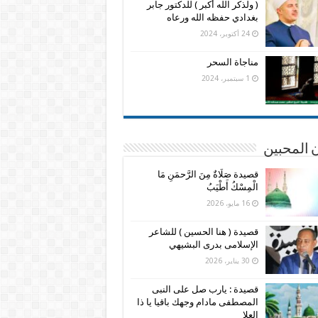
( ولذكر الله أكبر ) للدكتور جابر
بغدادي حفظه الله ورعاه
24 أكتوبر، 2024
مناجاة السحر
1 سبتمبر، 2024
 المحبين
قصيدة صَلَاةٌ مِنَ الرَّحمَنِ مَا
الْمِسْكُ أَطْيَبُ
16 مايو، 2026
قصيدة ( هنا الحسين ) للشاعر
الإسلامى بدرى البشيهي
30 يناير، 2026
قصيدة : يارب صل على النبى
المصطفى مادام وجهك باقيا يا ذا
العلا