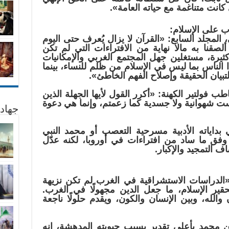
كانت متناغمة مع حياته العامة».
 على الإسلام:
لمجلد السابع: «القرآن لا يزال يُعرف حتى اليوم
 ألصقنا به مالا نهاية من الافتراءات التي لم تكن
كثيرة، مستغلين جهل المجتمع الغربي والإمكانيات
ا الناس بما ليس في الإسلام من ظلم للنساء، بينما
تبيان الحقيقة وإصلاح الفهم الخاطئ».
 فولتير الكهنة: «أكرر القول لأيها الجهلة الذين
ست شهوانية ولا جسدية كما زعمتم، وإنما هي دعوة
جهاد
داياته الأدبية مسرحية التعصب أو محمد النبي
ي ﷺ وفق ما ساد من افتراءات في أوروبا، لكنه عدّل
ف التمجيد والإكبار.
«الدراسات الاستشراقية في الغرب لم تكن نزيهة
حقير الإسلام، ما جعل الدين مجهولًا في الغرب.
والله، وبين الإنسان والكون، ويقدم حلولًا ناجعة
ين محمد بأعلى تقدير بسبب حيويته المدهشة، إنه