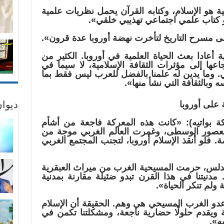
ية هو الإسلام، وكتابه القرآن يحمل نظريات علمية
و كتاب علمي اجتماعي تهذيبي خلقي».
ى مسرح التاريخ لتأخرت نهضة أوروبا عدة قرون».
 أعادا بعث الحياة العلمية في أوروبا. الكثير من
اعها إلى مؤثرات الثقافة الإسلامية، لا سيما في
ي. وما يدين له علمنا بالفضل للعرب ليس فقط بما
وبالثقافة التي نشأ منها».
 على أوروبا
ديوان
ة بواتيه): «كانت هذه المعركة فاجعة من أشأم
 العصور الوسطى، وغمرت العالم الغربي موجة من
. فلو أنقذ الإسلام أوروبا، لتجنب المجتمع الغربي
ندلس، حرمت المسيحية الغرب من ميراث العبقرية
. مدنيتنا في هذا القرن تبدو ضئيلة مقارنة بمدنية
ولم تنكر الحياة».
 عدو الغرب المسيحي هي وهم. الحقيقة أن الإسلام
ة ويقدم حلولًا حضارية ناجعة، ومشكلتنا تكمن في
ه».