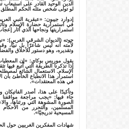
الدين الوحيد القادر على استيعاب 
لو تولى شخص مثله الحكم المطلق ل
إدوارد جيبون: «عبقرية النبي العرب
في استمرارية حضارة الإسلام وتأث
استمراريتها ونجاحها الذي أثار إعجاب
جوته (الديوان الشرقي الغربي): 
لأمته أنه ليس شاعرًا بل نبيًا، 
وتقديره، وهو دستور للأخلاق والفضا
يقول موريس بوكاي: «إن المعطيات
إذا تذكرنا الطريقة التي اُتبع فيها 
الإسلام. الاستعمال الشائع لمصطل
استمرار هذا الانطباع الخاطئ بأن ال
في هذه المعتقدات».
وتأكيدًا على هذا، أصدر الفاتيكان 
جاء فيها: «يجب مراجعة مواقفنا إ
الصورة المشوهة التي ورثناها، والا
المسلمين، والتحرر من الأحكام 
المسيحية تدريجيًا».
شهادات المفكرين الغربيين حول الح