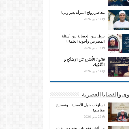
مخاطر زواج المرأة بغير ولي!
17 مايو، 2026
نزول سن الحضانة بين أسئلة
المصريين وأجوبة العلماء!
16 مايو، 2026
قَانُونُ الأُسْرَةِ بَيْنَ الإِصْلَاحِ وَ
التَّفْكِيك
14 مايو، 2026
وى والقضايا العصرية
تساؤلات حول الأضحية .. وتصحيح
مفاهيم!
22 مايو، 2026
مسألتان فقهيتان، بخصوص عشر