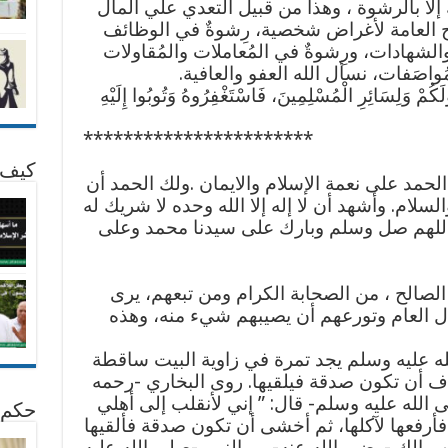
ا بالرشوة ، وهذا من قبيل التعدي علي المال
ح العامة لأغراض شخصية، رِشوةٌ في الوظائف
 والشهادات، ورِشوةٌ في المُعاملات والمُقاولات
مُواصَفات، نسأل الله العفو والعافية.
كُمْ وَلِسَائِرِ الْمُسْلِمِينَ، فَاسْتَغْفِرُوهُ وَتُوبُوا إِلَيْهِ
***********************
كيف 
الحمد على نعمة الإسلام والايمان .ولك الحمد أن
لسلام. وأشهد أن لا إله إلا الله وحده لا شريك له
اللهم صل وسلم وبارك على سيدنا محمد وعلى
 الصالح ، من الصحابة الكرام ومن تبعهم، يرى
ال العام وتورعهم أن يصيبهم شيء منه، وهذه
ه عليه وسلم يجد تمرة في زاوية البيت ساقطة
اف أن تكون صدقة فيلقيها. روى البخاري -رحمه
 الله عليه وسلم- قال: ” إني لأنقلب إلى أهلي
حكم 
رفعها لآكلها، ثم أخشى أن تكون صدقة فألقيها
الك -رضي الله عنه- مر النبي -صلى الله عليه