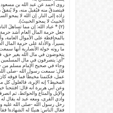
روى أحمد عن عبد الله بن مسعود قال
فيتصدقُ منه فيُقبلَ منه، ولا يُنفقُ 
زادَه إلى النار. إن الله لا يمحو ا
الخبيثَ لا يمحو الخبيثَ).
(٢) * عباد الله: إن مما تساهلَ ال
جعل حرمة المال العام أشد حرمة 
بالمحافظة على الأموال العامة، وأمَر
يسيراً، والأدلة على حرمة المال ال
ما روته خولة الأنصارية أنها سمعت 
يتخوضون في مال الله بغير حق، فله
“أي: يتصرفون في مال المسلمين با
وجاء في صحيح الإمام مسلم من ح
قال: سمعت رسول الله -صلى الله 
عمل، فكتمنا مخيطاً فما فوقه كان غ
المخيط؟ إنه الإبرة، فالغلول كل م
وعن أبي هريرة أنه قال: افتتحنا خيبر
والإبل والمتاع والحوائط، ثم انصر
وادي القرى، ومعه عبد له يقال له 
رحل رسول الله -صلى الله عليه و
فقال الناس: هنيئًا له الشهادة! فق