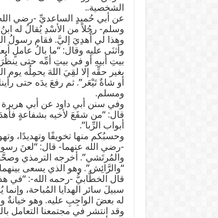
الشخصية..
عن أبي حُميدٍ الساعديِّ -رضي الله
وسلم- رجُلاً من الأسْدِ يُقالُ له ابنُ
وهذا لي أُهدِيَ إليَّ. فقام رسولُ ال
وأثنَى عليه وقال: “ما بالُ عاملٍ أبعث
بيتِ أبيهِ أو في بيتِ أمِّه حتى ينظُرَ 
بغير حقِّه إلا لقِيَ اللهَ يحمِلُه يوم 
أو شاةٌ تَيْعَر”. ثم رفعَ يدَه حتى رأين
ومسلم.
وفي سنن أبي داود عن أبي هريرة -
قال: “من شفَعَ لأخيه بشفاعةٍ فأهدَى ل
أبواب الرِّبا”.
وحسبُكم منها تخويفًا وتهديدًا، وتهوي
-رضي الله عنهما- قال: “لعنَ رسولُ 
والمُرتَشي”. أخرجه الترمذي وصحَّح
“والرَّائِش”. وهو الذي يسعى بينهما 
قال الخطَّابيُّ -رحمه الله-: “في هذا
سبيلَ سائر الهدايا المُباحة، وإنما يُه
له بعضَ الواجِبِ عليه. وهو خيانةٌ وب
وقد انتشر في مجتمعنا التعامل ب