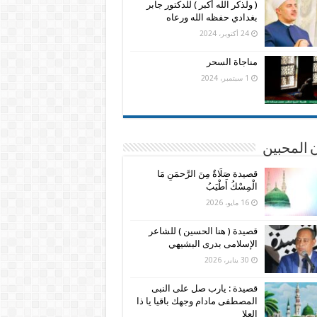
( ولذكر الله أكبر ) للدكتور جابر
بغدادي حفظه الله ورعاه
24 أكتوبر، 2024
مناجاة السحر
1 سبتمبر، 2024
 المحبين
قصيدة صَلَاةٌ مِنَ الرَّحمَنِ مَا
الْمِسْكُ أَطْيَبُ
16 مايو، 2026
قصيدة ( هنا الحسين ) للشاعر
الإسلامى بدرى البشيهي
30 يناير، 2026
قصيدة : يارب صل على النبى
المصطفى مادام وجهك باقيا يا ذا
العلا