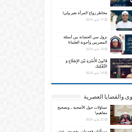
مخاطر زواج المرأة بغير ولي!
17 مايو، 2026
نزول سن الحضانة بين أسئلة
المصريين وأجوبة العلماء!
16 مايو، 2026
قَانُونُ الأُسْرَةِ بَيْنَ الإِصْلَاحِ وَ
التَّفْكِيك
14 مايو، 2026
وى والقضايا العصرية
تساؤلات حول الأضحية .. وتصحيح
مفاهيم!
22 مايو، 2026
مسألتان فقهيتان، بخصوص عشر