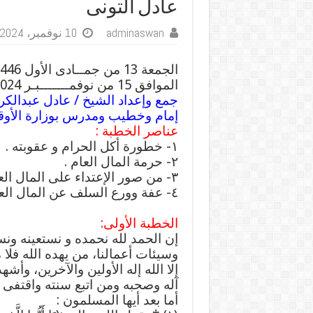
عادل التونى
adminaswan
10 نوفمبر، 2024
الجمعة 13 من جمــادى الأول 1446هـ
الموافق 15 من نوفمـــــــبـر 2024م
جمع وإعداد الشيخ / عادل عبدالكري
إمام وخطيب ومدرس بوزارة الأو
عناصر الخطبة :
١- خطورة أكل الحرام و عقوبته .
٢- حرمة المال العام .
٣- من صور الإعتداء على المال العام .
٤- عفة وورع السلف عن المال العام .
الخطبة الأولى:
إن الحمد لله نحمده و نستعينه ونس
وسيئات أعمالنا، من يهده الله فلا 
إلا الله إله الأولين والآخرين، وأ
آله وصحبه ومن اتبع سنته واقتفى أ
أما بعد أيها المسلمون :