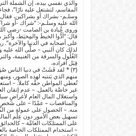
والذي نفسي بيده، إن الشملة التي 
المقاسم، لتشتعل عليه نارًا”، فج
وسلـم- بشراك أو بشراكين، فقال
الله عليه وسلـم-: “شراك -أو شراك
وروى عُبادة بن الصامت -رضي الله
قال: “أدُّوا الخيطَ والمِخيَط، وأكبرَ م
على أصحابِه في الدنيا والآخرة”. رو
لذلك كان النبي – صلَّى الله عليه وسلّ
الغُلُول والسرقة من الغنيمة، والتي ت
قِبَل أفراده،
(٣) * لقد فَشَتْ في دنيا الناس صُو
منهم الذي يَنتبه لهذه الصور، ومنها
تُعطي المواطن حقَّه كاملاً. – است
غير خاصَّة بالعمل. – عدم إتقان ال
واستغلال المال العام لأغراضٍ سياسي
والمناقصات – عمْدًا – على شخصٍ بع
منه. – الحصول على عمولة من المشت
تسهيل بعض الأمور دون عِلْم المالك، 
على الممتلكات العامَّة – كالحد
– استخدام الممتلكات الخاصة بالعم