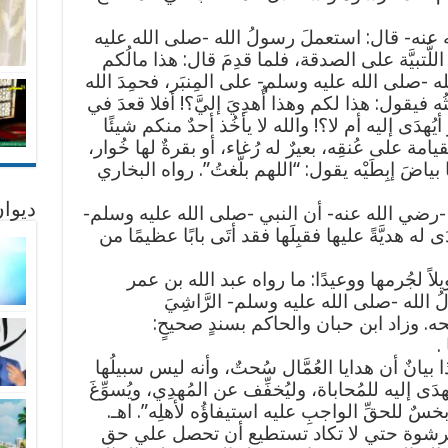
 عنه- قال: استعملَ رسولُ الله -صلى الله عليه
 اللُّتبيَّة على الصدقة، فلما قدِمَ قال: هذا مالُكم
له -صلى الله عليه وسلم- على المِنبَر، فحمِدَ الله
ُه فيقول: هذا لكم وهذا أُهدِيَ إليَّ؟! أفلا قعدَ في
أيُهدَى إليه أم لا؟! والله لا يأخُذ أحدٌ منكم شيئًا
القيامة على عُنقِه، بعيرٌ له رُغاء، أو بقرةٌ لها خُوار،
ا بياضَ إبِطَيْه يقول: “اللهم بلَّغتُ”. رواه البخاري
ديوان
رضي الله عنه- أن النبي -صلى الله عليه وسلم-
ه هديَّةً عليها فقبِلَها فقد أتَى بابًا عظيمًا من
لاً لجُرمها ووعيدًا: ما رواه عبد الله بن عمر
الله -صلى الله عليه وسلم- الرَّاشِيَ
ه. وزاد ابن حبان والحاكم بسندٍ صحيحٍ:
.
 بيانٌ أن هدايا العُمَّال سُحتٌ، وأنه ليس سبيلُها
دَى إليه للمُحاباة، وليُخفِّف عن المُهدِي، ويُسوِّغَ
خسٌ للحقِّ الواجبِ عليه استيفاؤُه لأهلِه”. اهـ.
الرشوة حتي لا تكاد تستطيع أن تحصل علي حق