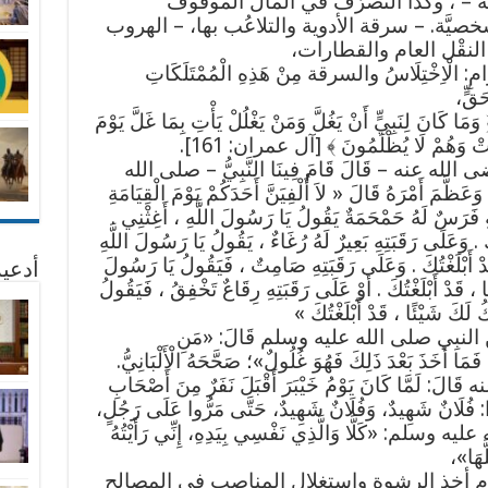
كة – ، وكذا التصرُّف في المال الموقوف
َة. – سرقة الأدوية والتلاعُب بها، – الهروب
 النقْل العام والقطارات،
رَامِ: الْاِخْتِلَاسُ والسرقة مِنْ هَذِهِ الْمُمْتَلَكَاتِ
حَقٍّ،
لِنَبِيٍّ أَنْ يَغُلَّ وَمَنْ يَغْلُلْ يَأْتِ بِمَا غَلَّ يَوْمَ
بَتْ وَهُمْ لَا يُظْلَمُونَ ﴾ [آل عمران: 161].
له عنه – قَالَ قَامَ فِينَا النَّبِيُّ – صلى الله
َمَ أَمْرَهُ قَالَ « لاَ أُلْفِيَنَّ أَحَدَكُمْ يَوْمَ الْقِيَامَةِ
ِهِ فَرَسٌ لَهُ حَمْحَمَةٌ يَقُولُ يَا رَسُولَ اللَّهِ ، أَغِثْنِي .
كَ . وَعَلَى رَقَبَتِهِ بَعِيرٌ لَهُ رُغَاءٌ ، يَقُولُ يَا رَسُولَ اللَّهِ
َدْ أَبْلَغْتُكَ . وَعَلَى رَقَبَتِهِ صَامِتٌ ، فَيَقُولُ يَا رَسُولَ
أدعية
ا ، قَدْ أَبْلَغْتُكَ . أَوْ عَلَى رَقَبَتِهِ رِقَاعٌ تَخْفِقُ ، فَيَقُولُ
ُ لَكَ شَيْئًا ، قَدْ أَبْلَغْتُكَ »
ِيهِ عَنِ النبِي صلى الله عليه وسلم قَالَ: «مَنِ
َمَا أَخَذَ بَعْدَ ذَلِكَ فَهُوَ غُلُولٌ»؛ صَحَّحَهُ الْأَلْبَانِيُّ.
لَ: لَمَّا كَانَ يَوْمُ خَيْبَرَ أَقْبَلَ نَفَرٌ مِنَ أَصْحَابِ
لَانٌ شَهِيدٌ، وَفُلَانٌ شَهِيدٌ، حَتَّى مَرُّوا عَلَى رَجُلٍ،
يه وسلم: «كَلَّا وَالَّذِي نَفْسِي بِيَدِهِ، إِنِّي رَأَيْتُهُ
َّهَا»،
م أخذ الرشوة واستغلال المناصب في المصالح