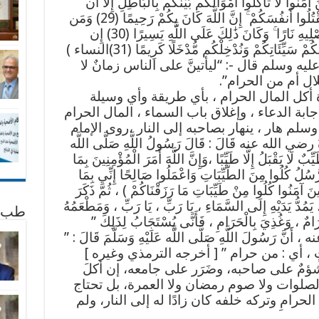
َنُوا لَا تَأْكُلُوا أَمْوَالَكُم بَيْنَكُم بِالْبَاطِلِ إِلَّا أَن
تَكُونَ تِجَارَةً عَن تَرَاضٍ مِّنكُمْ ۚ وَلَا تَقْتُلُوا أَنفُسَكُمْ ۚ إِنَّ اللَّهَ كَانَ بِكُمْ رَحِيمًا (29) وَمَن
يَفْعَلْ ذَٰلِكَ عُدْوَانًا وَظُلْمًا فَسَوْفَ نُصْلِيهِ نَارًا ۚ وَكَانَ ذَٰلِكَ عَلَى اللَّهِ يَسِيرًا (30) إِن
ْ سَيِّئَاتِكُمْ وَنُدْخِلْكُم مُّدْخَلًا كَرِيمًا (31)النساء )
يه وسلم قال -: “ليأتينَّ على الناس زمانٌ لا
لحلال أم من الحرام”.
أكل المال الحرام ، بأي طريقة وأي وسيلة
ابة الدعاء ، وإغلاق باب السماء ، المال الحرام
م هار ، ينهار بصاحبه إلى النار ،روى الإمام
 الله عنه قَالَ : قَالَ رَسُولُ اللَّهِ صَلَّى اللَّه
ِّبٌ لَا يَقْبَلُ إِلَّا طَيِّبًا ،وَإِنَّ اللَّهَ أَمَرَ الْمُؤْمِنِينَ بِمَا
الرُّسُلُ كُلُوا مِنَ الطَّيِّبَاتِ وَاعْمَلُوا صَالِحًا إِنِّي بِمَا
ذِينَ آمَنُوا كُلُوا مِنْ طَيِّبَاتِ مَا رَزَقْنَاكُمْ ) ، ثُمَّ ذَكَرَ
َمُدُّ يَدَيْهِ إِلَى السَّمَاءِ ، يَا رَبِّ ، يَا رَبِّ ، وَمَطْعَمُهُ
طب 
امٌ ، وَغُذِيَ بِالْحَرَامِ ، فَأَنَّى يُسْتَجَابُ لِذَلِكَ ”
، أَنَّ رَسُولَ اللَّهِ صَلَّى اللَّه عَلَيْهِ وَسَلَّمَ قَالَ : ”
ِنْ سُحْتٍ ، أي : من حرام ” [ أخرجه الترمذي وغيره ]
 شؤمٌ على صاحبه، وضَرَر على جامعه، إن أكلَ
ا الصلوات ولا صوم رمضان ولا العمرة، بل تحتاج
حرامِ وتركه خلفه كان زادًا له إلى النار، ولم