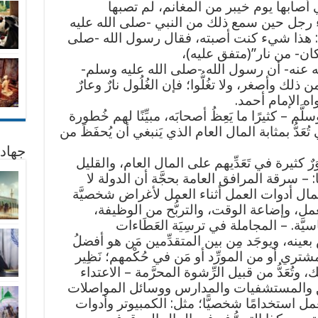
أصابها يوم خيبر من المغانم، لم تصبها
اء رجل حين سمع ذلك من النبي -صلى الله عليه
: هذا شيء كنت أصبته، فقال رسول الله -صلى
ان- من نار”(متفق عليه)،
 عنه- أن رسول الله -صلى الله عليه وسلم-
ن ذلك وأصغر، ولا تغُلُّوا؛ فإن الغُلُول نارٌ وعارٌ
اه الإمام أحمد.
َم – كثيرًا ما يَعِظُ أصحابَه، مبيِّنًا لهم خُطورة
ُعَدُّ بمثابة المال العام الذي يَنبغي أن يُحفَظَ من
جهاد
َرٌ كثيرة في تَعَدِّيهم على المال العام، والقليل
: – سرقة المرافق العامة بحجَّة أن الدولة لا
عمال أدوات العمل أثناء العمل لأغراض شخصيَّة
عمل، وإضاعة الوقت، والتربُّح من الوظيفة،
َّة. – المجاملة في ترسِيَة العَطَاءات
ينه، ويوجَد مِن بين المتقدِّمين مَن هو أفضلُ
ري أو من المورِّد أو مَن في حُكْمهم؛ نَظِير
وتُعَدُّ من قبيل الرِّشوة المحرَّمة – الاعتداء
ائق والمستشفيات والمدارس ووسائل المواصلات
ل استخدامًا شخصيًّا؛ مثل: الكمبيوتر وأدوات