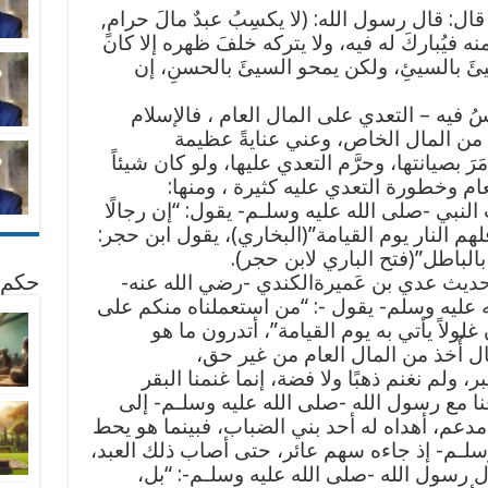
: قال رسول الله: (لا يكسِبُ عبدٌ مالَ حرامٍ,
منه فيُباركَ له فيه، ولا يتركه خلفَ ظهره إلا كان
لسيئَ بالسيئِ، ولكن يمحو السيئَ بالحسنِ، إن
ناسُ فيه – التعدي على المال العام ، فالإسلام
من المال الخاص، وعني عنايةً عظيمة
َ بصيانتها، وحرَّم التعدي عليها، ولو كان شيئاً
عام وخطورة التعدي عليه كثيرة ، ومنها:
النبي -صلى الله عليه وسلـم- يقول: “إن رجالًا
م النار يوم القيامة”(البخاري)، يقول ابن حجر:
لباطل”(فتح الباري لابن حجر).
ديث عدي بن عَميرةالكندي -رضي الله عنه-
حكم 
عليه وسلم- يقول -: “من استعملناه منكم على
لولاً يأتي به يوم القيامة”، أتدرون ما هو
ال أُخذ من المال العام من غير حق،
، ولم نغنم ذهبًا ولا فضة، إنما غنمنا البقر
فنا مع رسول الله -صلى الله عليه وسلـم- إلى
مدعم، أهداه له أحد بني الضباب، فبينما هو يحط
سلـم- إذ جاءه سهم عائر، حتى أصاب ذلك العبد،
ال رسول الله -صلى الله عليه وسلـم-: “بل،