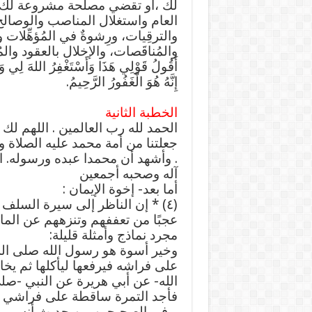
لك ،أو تقضي مصلحة مشروعة لك إل
العام واستغلال المناصب والوصال
والترقِيات، ورِشوةٌ في المُؤهِّلات
والمُناقَصات، والإخلال بالعقود وال
أَقُولُ قَوْلِي هَذَا وَأَسْتَغْفِرُ اللهَ لِي وَلَ
إِنَّهُ هُوَ الْغَفُورُ الرَّحِيمُ.
الخطبة الثانية
الحمد لله رب العالمين . اللهم لك 
جعلتنا من أمة محمد عليه الصلاة وا
. وأشهد أن محمدا عبده ورسوله. 
آله وصحبه أجمعين
أما بعد- إخوة الإيمان :
(٤) * إن الناظر إلى سيرة السلف
عجبًا من تعففهم وتنزههم عن الم
مجرد نماذج وأمثلة قليلة:
وخير أسوة هو رسول الله صلى الل
على فراشه فيرفعها ليأكلها ثم يخ
الله- عن أبي هريرة عن النبي -صلى
فأجد التمرة ساقطة على فراشي فأ
و في الصحيحين من حديث أنس بن م