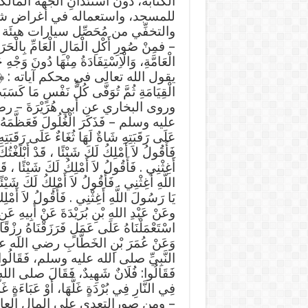
الكتابة، دون استئذانِ الجهة المال
للمسجد، واستعماله في أغراض شخصيّ
والتخفِّي من مُحَصِّل سيارات هيئَة
– فمِنْ صُورِ أَكْلِ الْمَالِ الْعَامِّ بِالْحَ
الْعَامَّةِ، وَالْاِسْتِفَادَةُ مِنْهَا دُونَ وَجْهِ 
يقول الله تعالى في محكم آياته : ﴿ وَمَا كَانَ 
الْقِيَامَةِ ثُمَّ تُوَفَّى كُلُّ نَفْسٍ مَا كَسَ
وروى البخاري عن أبي هُرَيْرَةَ – رضى ال
عليه وسلم – فَذَكَرَ الْغُلُولَ فَعَظَّمَهُ وَعَظّ
عَلَى رَقَبَتِهِ شَاةٌ لَهَا ثُغَاءٌ عَلَى رَقَبَت
فَأَقُولُ لاَ أَمْلِكُ لَكَ شَيْئًا ، قَدْ أَبْلَغْتُ
أَغِثْنِي . فَأَقُولُ لاَ أَمْلِكُ لَكَ شَيْئًا ، ق
اللَّهِ أَغِثْنِي . فَأَقُولُ لاَ أَمْلِكُ لَكَ شَيْئً
يَا رَسُولَ اللَّهِ أَغِثْنِي . فَأَقُولُ لاَ أَمْلِك
وعَنْ عَبْدِ اللهِ بْنِ بُرَيْدَةَ عَنْ أَب
اسْتَعْمَلْنَاهُ عَلَى عَمَلٍ فَرَزَقْنَاهُ رِزْقًا ف
وَعَنْ عُمَرَ بْنِ الخَطَّابِ رضي الله عنه قَا
النَّبِيِّ صلى الله عليه وسلم، فَقَالُوا: فُ
فَقَالُوا: فُلَانٌ شَهِيدٌ، فَقَالَ صلى الله عل
فِي النَّارِ فِي بُرْدَةٍ غَلَّهَا، أَوْ عَبَاءَةٍ غَل
– ومن صورالتعدي على المال العا