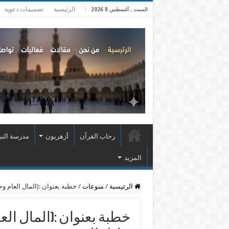
الرئيسية
تصميمات دعوية
السبت , أغسطس 8 2026
رحاب القرآن
أزهريون
مدرسة النب
المزيد
الرئيسية
/
منوعات
/
خطبة بعنوان :(المال العام و
خطبة بعنوان :(المال الع