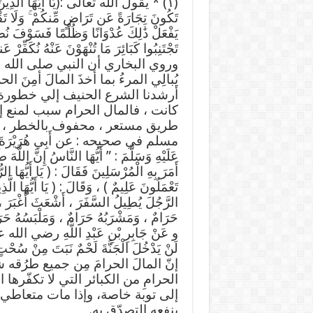
(١) * يقول الله تعالى :(يَا أَيُّهَا الَّذِينَ آم
تَجْتَنِبُوا كَبَائِرَ مَا تُنْهَوْنَ عَنْهُ نُكَفِّرْ عَنكُم
وروي البخاري أن النبي صلى الله عل
يُبالِي المرءُ بما أخذَ المالَ أمِنَ ا
أرشدنا الشرع الحنيف إلي خطورة 
كانت ، فالمال الحرام سبب لمنع إج
طريق مستعر ، محفوف بالخطر ، وسل
مسلم في صحيحه : عن أَبِي هُرَيْرَةَ رضي
عَلَيْهِ وَسَلَّمَ : ” أَيُّهَا النَّاسُ إِنَّ اللَّهَ طَي
أَمَرَ بِهِ الْمُرْسَلِينَ فَقَالَ : ( يَا أَيُّهَا 
تَعْمَلُونَ عَلِيمٌ ) ، وَقَالَ : ( يَا أَيُّهَا الَّ
الرَّجُلَ يُطِيلُ السَّفَرَ ، أَشْعَثَ أَغْبَرَ ، ي
حَرَامٌ ، وَمَشْرَبُهُ حَرَامٌ ، وَمَلْبَسُهُ حَرَ
و عَنْ جَابِرِ بْنِ عَبْدِ اللَّهِ رضي الله عنه 
لَنْ يَدْخُلَ الْجَنَّةَ لَحْمٌ نَبَتَ م
إنّ المالَ الحرامَ مِن جميع طرُقه
الحرامِ من الكبائر التي لا تكفّره
إلى توبة خاصة، وإذا مات متعاطي ال
ينفعه التصدّق به.