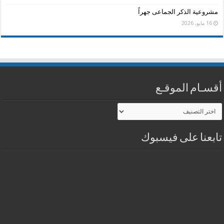
مشروعية الذكر الجماعى جهراً
16 مايو، 2026
أقسـام الموقـع
أقسـام
الموقـع
تابعنا على فيسبوك