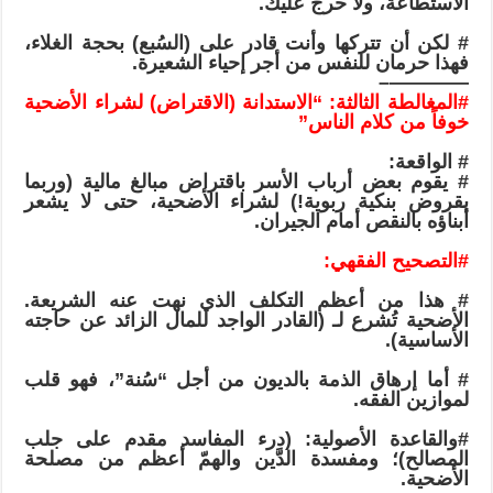
الاستطاعة، ولا حرج عليك.
# لكن أن تتركها وأنت قادر على (السُبع) بحجة الغلاء،
فهذا حرمان للنفس من أجر إحياء الشعيرة.
————–
#المغالطة
الثالثة: “الاستدانة (الاقتراض) لشراء الأضحية
خوفاً من كلام الناس”
# الواقعة:
# يقوم بعض أرباب الأسر باقتراض مبالغ مالية (وربما
بقروض بنكية ربوية!) لشراء الأضحية، حتى لا يشعر
أبناؤه بالنقص أمام الجيران.
#التصحيح
الفقهي:
# هذا من أعظم التكلف الذي نهت عنه الشريعة.
الأضحية تُشرع لـ (القادر الواجد للمال الزائد عن حاجته
الأساسية).
# أما إرهاق الذمة بالديون من أجل “سُنة”، فهو قلب
لموازين الفقه.
#والقاعدة
الأصولية: (درء المفاسد مقدم على جلب
المصالح)؛ ومفسدة الدَّين والهمّ أعظم من مصلحة
الأضحية.