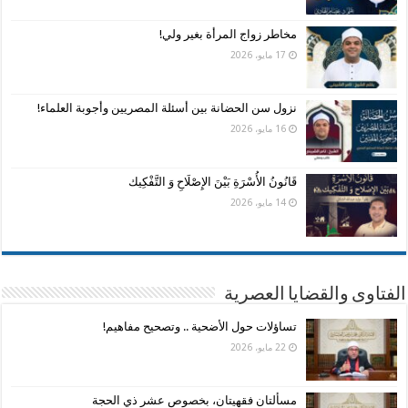
مخاطر زواج المرأة بغير ولي!
17 مايو، 2026
نزول سن الحضانة بين أسئلة المصريين وأجوبة العلماء!
16 مايو، 2026
قَانُونُ الأُسْرَةِ بَيْنَ الإِصْلَاحِ وَ التَّفْكِيك
14 مايو، 2026
الفتاوى والقضايا العصرية
تساؤلات حول الأضحية .. وتصحيح مفاهيم!
22 مايو، 2026
مسألتان فقهيتان، بخصوص عشر ذي الحجة