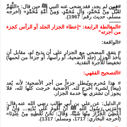
#فمن
لم يجد، فقد ضحى عنه النبي ﷺ حين قال: «اللَّهُمَّ
تَقَبَّلْ مِنْ مُحَمَّدٍ، وَآلِ مُحَمَّدٍ، وَمِنْ أُمَّةِ مُحَمَّدٍ» (أخرجه
مسلم، حديث رقم: 1967).
——-
#المغالطة
الرابعة: “إعطاء الجزار الجلد أو الرأس كجزء
من أجرته”
#الواقعة
:
# يتفق المضحي مع الجزار على أن يذبح له، مقابل أن
يأخذ الجزار (جلد الأضحية، أو رأسها، أو جزءاً من لحمها)
تخفيضاً للأجرة النقدية.
#التصحيح
الفقهي:
# هذا مُحرم ويُبطل جزءاً من أجر الأضحية؛ لأنه يُعد
(بيعاً) لشيء أُخرج لله. الأضحية خرجت كلها لله، فلا
يجوز أن تشتري بها خدمة الجزار.
# الدليل: عن علي بن أبي طالب رضي الله عنه قال:
«أَمَرَنِي رَسُولُ اللهِ ﷺ أَنْ أَقُومَ عَلَى بُدْنِهِ… وَأَنْ لَا
أُعْطِيَ الْجَزَّارَ مِنْهَا شَيْئًا، وَقَالَ: نَحْنُ نُعْطِيهِ مِنْ عِنْدِنَا»
(أخرجه البخاري: 1717، ومسلم: 1317).