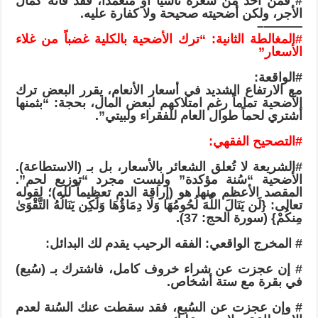
# فمن أخذ من شعره ناسياً أو متعمداً، فقد فاته كمال
الأجر، ولكن أضحيته صحيحة ولا كفارة عليه.
———–
#المغالطة
الثانية: “ترك الأضحية بالكلية غضباً من غلاء
الأسعار”
#الواقعة
:
مع الارتفاع الشديد في أسعار الأنعام، يقرر البعض ترك
الأضحية تماماً رغم امتلاكهم لبعض المال، بحجة: “بثمنها
أشتري لحماً طوال العام للفقراء ولبيتي”.
#التصحيح
الفقهي:
#الشريعة
لا تُعلق الشعائر بالأسعار، بل بـ (الاستطاعة).
الأضحية “سُنة مؤكدة” وليست مجرد “توزيع لحم”.
المقصد الأعظم منها هو (إراقة الدم تعظيماً لله)؛ لقوله
تعالى: {لَن يَنَالَ اللَّهَ لُحُومُهَا وَلَا دِمَاؤُهَا وَلَٰكِن يَنَالُهُ التَّقْوَىٰ
مِنكُمْ} (سورة الحج: 37).
# المخرج الواقعي: الفقه الرحيب يقدم لك البدائل:
# إن عجزت عن شراء خروف كامل، فاشترك بـ (سُبع)
في بقرة مع ستة أشخاص.
# وإن عجزت عن السُبع، فقد سقطت عنك السُنة لعدم