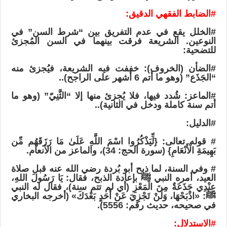
#الضابط
الفقهي الدقيق:
#الخلل
يقع في عدم التفريق بين “شرط السن” في
النوعين. الشريعة فرقت بينهما في السن المُجزئ
للتضحية:
#الضأن
(الخروف): خففت فيه الشريعة، فيُجزئ منه
“الجَذَع” (وهو ما أتم 6 أشهر على الراجح)..
#الماعز
: شُدد فيها، فلا يُجزئ منها إلا “الثَّنِيّ” (وهو ما
أتم سنة كاملة ودخل في الثانية)..
#الدليل
:
# قوله تعالى: {لِّيَذْكُرُوا اسْمَ اللَّهِ عَلَىٰ مَا رَزَقَهُم مِّن
بَهِيمَةِ الْأَنْعَامِ} (سورة الحج: 34)، والماعز من الأنعام.
# وفي السنة، لما ذبح أبو بُردة رضي الله عنه قبل صلاة
العيد، أمره النبي ﷺ بإعادة الذبح، فقال: يَا رَسُولَ اللهِ،
عِنْدِي جَذَعَةٌ مِنَ الْمَعْزِ (أي لم تتم سنة)، فقال له النبي
ﷺ: «اذْبَحْهَا، وَلَنْ تَجْزِيَ عَنْ أَحَدٍ بَعْدَكَ» (أخرجه البخاري
في صحيحه، حديث رقم: 5556).
#الاستدلال
: