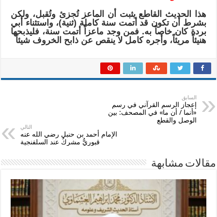
هذا الحديث القاطع يثبت أن الماعز تُجزئ وتُقبل، ولكن
بشرط أن تكون قد أتمت سنة كاملة (ثنية)، واستثناء أبي
بردة كان خاصاً به. فمن وجد ماعزاً أتمت سنة، فليذبحها
هنيئاً مريئاً، وأجره كامل لا ينقص عن ذابح الخروف شيئاً
السابق
إعجاز الرسم القرآني في رسم
«أنما / أن ما» في المصحف: بين
الوصل والقطع
التالي
الإمام أحمد بن حنبل رضي الله عنه
قبوريٌّ مشركٌ عند السلفنجية
مقالات مشابهة