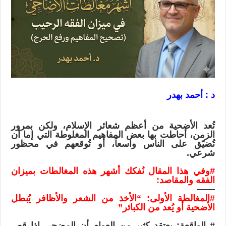
ميزان
الفقه
الرحيب
(تصحيح
المفاهيم
ورفع
الحرج)
مغلقة
د : أحمد بهدر
تُعد الأضحية من أعظم شعائر الإسلام، ولكن بمرور
الزمن، أحاطت بها بعض المفاهيم المغلوطة التي إما أن
تُضيّق على الناس واسعاً، أو تُوقعهم في محظور
شرعي.
#وفي
هذا المقال نُفكك أشهر هذه المغالطات بميزان
الفقه والمقاصد:
——
#المغالطة
الأولى: “الأخذ من الشعر والأظافر يُبطل
الأضحية أو يُعد من الكبائر”
# الواقعة: يعتقد كثير من العوام أن المضحي إذا قص