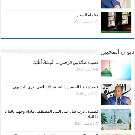
مناجاة السحر
1 سبتمبر، 2024
ديوان المحبين
قصيدة صَلَاةٌ مِنَ الرَّحمَنِ مَا الْمِسْكُ أَطْيَبُ
16 مايو، 2026
قصيدة ( هنا الحسين ) للشاعر الإسلامى بدرى البشيهي
30 يناير، 2026
قصيدة : يارب صل على النبى المصطفى مادام وجهك باقيا يا
ذا العلا
2 نوفمبر، 2024