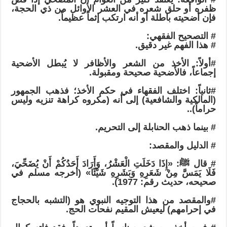
ظفره أو حلق شعره في العشر الأوائل من ذي الحجة،
فإن أضحيته باطلة أو أنه ارتكب إثماً عظيماً.
# التصحيح الفقهي:
# هذا الفهم غير دقيق.
#أولاً
: الأخذ من الشعر والأظافر لا يُبطل الأضحية
إجماعاً، فالأضحية صحيحة ومقبولة.
#ثانياً
: اختلف الفقهاء في حكم الأخذ؛ فذهب الجمهور
(المالكية والشافعية) إلى أنه (مكروه كراهة تنزيه وليس
حراماً)..
# بينما ذهب الحنابلة إلى التحريم.
# الدليل والمقصد:
# قال ﷺ: «إِذَا دَخَلَتِ الْعَشْرُ، وَأَرَادَ أَحَدُكُمْ أَنْ يُضَحِّيَ،
فَلَا يَمَسَّ مِنْ شَعَرِهِ وَبَشَرِهِ شَيْئًا» (أخرجه مسلم في
صحيحه، حديث رقم: 1977).
#والمقصد
من هذا التوجيه النبوي هو (التشبه بالحجاج
في إحرامهم) ليعيش المقيم نفحات الحج.