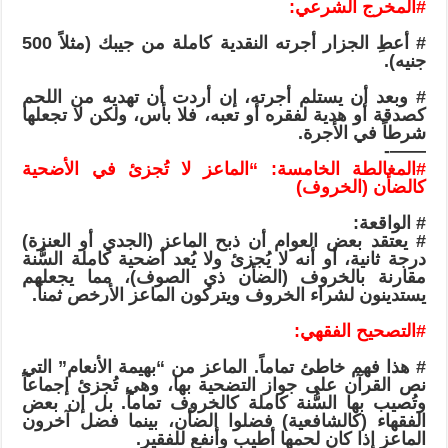
#المخرج
الشرعي:
# أعطِ الجزار أجرته النقدية كاملة من جيبك (مثلاً 500
جنيه).
# وبعد أن يستلم أجرته، إن أردت أن تهديه من اللحم
كصدقة أو هدية لفقره أو تعبه، فلا بأس، ولكن لا تجعلها
شرطاً في الأجرة.
——-
#المغالطة
الخامسة: “الماعز لا تُجزئ في الأضحية
كالضأن (الخروف)
# الواقعة:
# يعتقد بعض العوام أن ذبح الماعز (الجدي أو العنزة)
درجة ثانية، أو أنه لا يُجزئ ولا يُعد أضحية كاملة السُّنة
مقارنة بالخروف (الضأن ذي الصوف)، مما يجعلهم
يستدينون لشراء الخروف ويتركون الماعز الأرخص ثمناً.
#التصحيح
الفقهي:
# هذا فهم خاطئ تماماً. الماعز من “بهيمة الأنعام” التي
نص القرآن على جواز التضحية بها، وهي تُجزئ إجماعاً
وتُصيب بها السُّنة كاملة كالخروف تماماً. بل إن بعض
الفقهاء (كالشافعية) فضلوا الضأن، بينما فضل آخرون
الماعز إذا كان لحمها أطيب وأنفع للفقير.