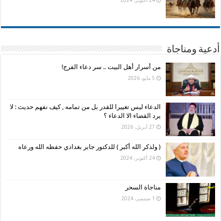
أدعية ومناجاة
من أسرار أهل البيت .. سر دعاء الفرج!
5 مايو، 2026
الدعاء ليس تغييرا للقدر بل من تمامه , كيف نفهم حديث : لا
يرد القضاء الا الدعاء ؟
27 أبريل، 2026
( ولذكر الله أكبر ) للدكتور جابر بغدادي حفظه الله ورعاه
24 أكتوبر، 2024
مناجاة السحر
1 سبتمبر، 2024