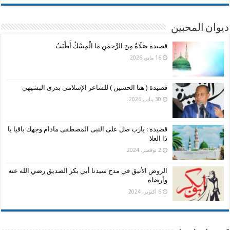
ديوان المحبين
قصيدة صَلَاةٌ مِنَ الرَّحمَنِ مَا الْمِسْكُ أَطْيَبُ
16 مايو، 2026
قصيدة ( هنا الحسين ) للشاعر الإسلامى بدرى البشيهي
30 يناير، 2026
قصيدة : يارب صل على النبى المصطفى مادام وجهك باقيا يا
ذا العلا
2 نوفمبر، 2024
الروض الأنيق في مدح سيدنا أبي بكر الصديق رضي الله عنه
وأرضاه
6 أكتوبر، 2024