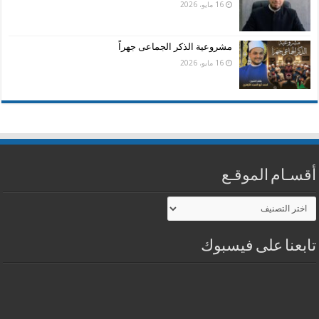
16 مايو، 2026
مشروعية الذكر الجماعى جهراً
16 مايو، 2026
أقسـام الموقـع
أقسـام
الموقـع
تابعنا على فيسبوك