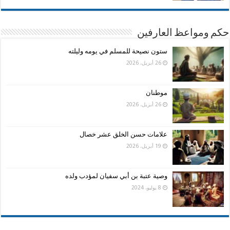
حكم ومواعظ العارفين
ستون نصيحة للمسلم في يومه وليلته
26 أبريل، 2026
موطنان
26 أبريل، 2026
علامات حسن الخلق عشر خصال
19 أبريل، 2026
وصية عتبة بن أبي سفيان لمؤدب ولده
8 يوليو، 2024