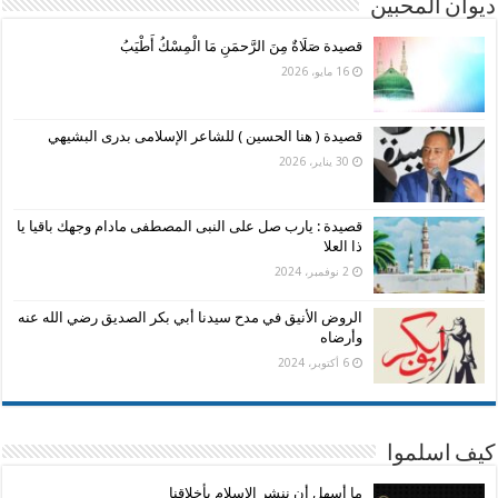
ديوان المحبين
قصيدة صَلَاةٌ مِنَ الرَّحمَنِ مَا الْمِسْكُ أَطْيَبُ
16 مايو، 2026
قصيدة ( هنا الحسين ) للشاعر الإسلامى بدرى البشيهي
30 يناير، 2026
قصيدة : يارب صل على النبى المصطفى مادام وجهك باقيا يا
ذا العلا
2 نوفمبر، 2024
الروض الأنيق في مدح سيدنا أبي بكر الصديق رضي الله عنه
وأرضاه
6 أكتوبر، 2024
كيف اسلموا
ما أسهل أن ننشر الإسلام بأخلاقنا