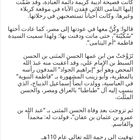
كانت فصيحة أديبة كريمة دائمة العبادة، وقد ضَمَّت
إليها اليتامى اللائي فقدن الآباء في موقعة كربلاء
وغيرها، وكانت أحياناً تستصحبهن في رحلاتها.
قالوا: وكُنَّ معها في عودتها إلى مصر، كما عادت أختها
“سُكَيْنَةَ”، حتى ماتت ودفنت بها؛ ولهذا سميت السيدة
فاطمة “أم اليتامى”.
تَزَوَّجَتْ من ابن عمها الحسن المثنى بن الحسن
السبط بن الإمام علي، وقد أعقبت منه عبدَ الله
المحض وهو أبو “إبراهيم الجواد” المدفون رأسه
بالمطرية، وأبو زينب المشهورة بـ “فاطمة النبوية”
في العباسية، وولدت ايضاً إسماعيل الديباج، الذي
ينسب إليه آل “طباطبا” بالعراق ومصر، والحسن
المثَلَّث.
ثم تزوجت بعد وفاة الحسن المثنى بـ “عبد الله بن
عمرو بن عثمان بن عفان”، فولدت له: محمداً
والقاسم.
توفيت الى رحمة الله تعالى عام 110هـ.