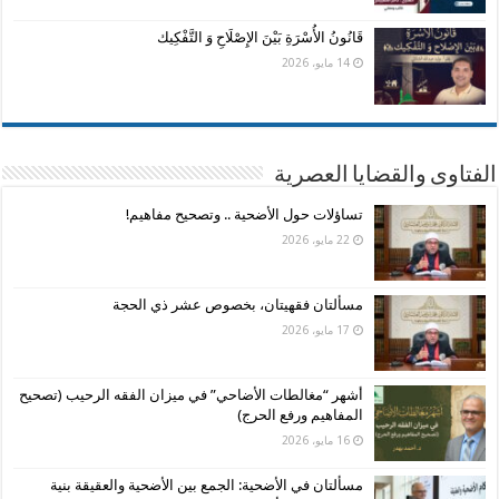
قَانُونُ الأُسْرَةِ بَيْنَ الإِصْلَاحِ وَ التَّفْكِيك
14 مايو، 2026
الفتاوى والقضايا العصرية
تساؤلات حول الأضحية .. وتصحيح مفاهيم!
22 مايو، 2026
مسألتان فقهيتان، بخصوص عشر ذي الحجة
17 مايو، 2026
أشهر “مغالطات الأضاحي” في ميزان الفقه الرحيب (تصحيح
المفاهيم ورفع الحرج)
16 مايو، 2026
مسألتان في الأضحية: الجمع بين الأضحية والعقيقة بنية