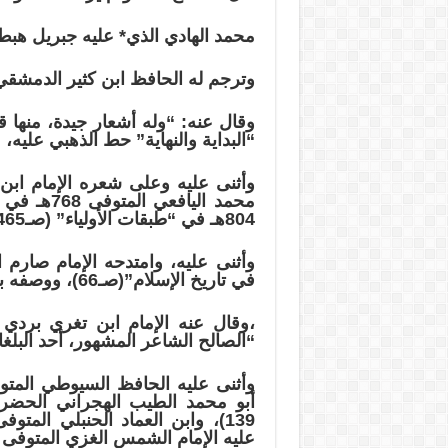
محمد الهادي الذي* عليه جبريل هبط
وترجم له الحافظ ابن كثير الدمشقي المتوفى 732هـ في “ال
وقال عنه: “وله أشعار جيدة، منها 
“البداية والنهاية” حط الذهبي عليه،
محمد الياف
804هـ في “طبقات الأولياء” (صـ465)،
في تاريخ الإسلام”(صـ66)، ووصفه بـ “الشيخ الصالح الورع الزاهد المحقق”
“الصالح الشاعر المشهور، أحد البلغاء
عليه الإمام الشمس الغزي المتوفى 1167هـ في “ديوان الإسلام” (3/ 434).