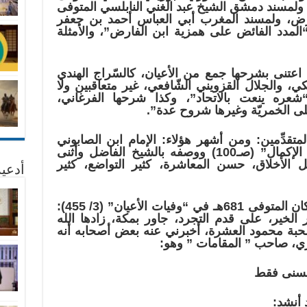
”، ولمسند دمشق الشيخ عبد الغني النابلسي المتوفى
لفارض، ولمسند المغرب أبي العباس أحمد بن جعفر
ي الفاسي المتوفى 1340هـ: “المدد الفائض على همزية ابن الفارض”، والأمثلة
 اعتنى بشرحها جمع من الأعيان، كالسّراج الهندي
 والجلال القزويني الشّافعي، غير متعاقبين ولا
“شعره ينعت بالاتحاد”، وكذا شرحها الفرغاني،
ى الخمريّة وغيرها شروح عدة”.
المتقدِّمين: ومن أشهر هؤلاء: الإمام ابن الصابوني
المتوفى 680هـ في “تكملة إكمال الإكمال” (صـ100) ووصفه بالشيخ الفاضل وأثنى
الأخلاق، حسن المعاشرة، كثير التواضع، كثير
أدعية
وقال عنه الإمام أبو العباس ابن خلِّكان المتوفى 681هـ في “وفيات الأعيان” (3/ 455):
 الخير، على قدم التجرد، جاور بمكة، زادها الله
صحبة محمود العشرة، أخبرني عنه بعض أصحابه أنه
ريري، صاحب ” المقامات ” وهو:
لحسنى فقط
 أنشد: