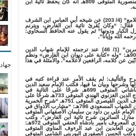
الشافعي المعروف بابن خطيب المنصورية المتوفى 809هـ أنه كان يحفظ تائية ابن
ه.
ويذكر السخاوي أيضًا في “الضوء اللامع” (4/ 203) عن شيخه أبي العباس ابن الشرف
يني القيلوي المتوفى 859هـ فقال: “وكان يُقرئ تائية ابن الفارض، ويترنم
زل الكبار ودونها” ثم يقول عنه الحافظ السخاوي:
ه الله وإيانا”.
وقال الداودي في “طبقات المفسرين” (1/ 46) عند ترجمته للإمام شهاب الدين
المعروف بابن الصيرفي المتوفى 905هـ: “وله «كتابة على ديوان ابن الفارض» ونظم
ّين عن كلامه، الرافعين لأعلامه”. والأمثلة في هذا
جهاد
شرح والتأليف: لم يقف الأمر عند قراءة كتبه في
ها وشرحها وبيان ما فيها، فكتب الإمام سعيد الدين
الكاساني الفرغاني المعروف بالقاشاني المتوفى 699هـ شرحًا على التائية في
مجلدتين، وكتب الإمام القاضي سراج الدين الغزنوي الهندي المتوفى 733هـ شرحًا على
تائية ابن الفارض، وكتب الإمام شرف الدين القيصري المتوفى 751هـ “شرح الخمرية
لابن الفارض”، وكتب الإمام علي ابن الشهاب المسعودي 786هـ: “مشارب الأذواق في
لإمام علي بن داود بن سليمان الأصفهاني المتوفى
 منازل السائرين شرح تائية ابن الفارض”، وكتب
الإمام محمد أمين بن محمود البخاري المعروف بأمير بادشاه الحنفي المتوفى 972هـ:
ين العابدين ابن عبد الرءوف المناوي المتوفى
ض”، وكتب الحسن الصفوري البوريني الشامي المتوفى