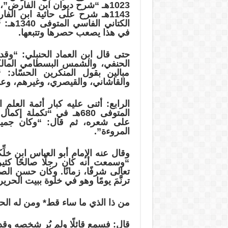
1023هـ “شرح ديوان ابن الفارض
1143هـ شرح على حائية ابن ا
الكتان
في هذا يصعب حصرها وتتبعها.
حتى قال ابن العماد الحنبلي: “وقد
الحنفي، والشمس البسطامي المالكي،
مبالين بقول المنكرين الحسّاد: 
والقاشاني، والقيصري، وغيرهم، وعل
الرابع: أثنى عليه كبار أئمة العلم 
على شعره، ثم قال: “وكان جميل 
المروءة”.
“وسمعت أنه كان رجلًا صالحًا كثير
تعالى شرفًا، زمانًا. وكان حسن ال
ترنَّمَ يومًا وهو في خلوة ببيت الح
من ذا الذي ما ساء قط* ومن له ا
قال: فسمع قائلًا ولم يُر شخصه وقد