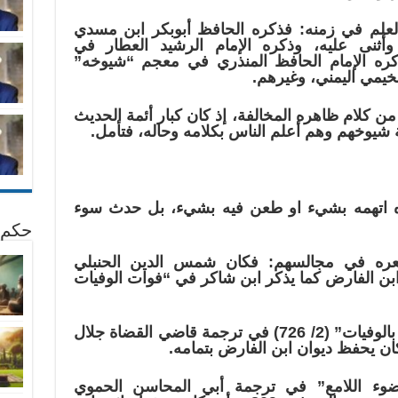
 العلم في زمنه: فذكره الحافظ أبوبكر ابن مسدي
ثنى عليه، وذكره الإمام الرشيد العطار في
كره الإمام الحافظ المنذري في معجم “شيوخه”
لخيمي اليمني، وغيرهم.
 كلام ظاهره المخالفة، إذ كان كبار أئمة الحديث
شيوخهم وهم أعلم الناس بكلامه وحاله، فتأمل.
ه اتهمه بشيء او طعن فيه بشيء، بل حدث سوء
حكم 
وشعره في مجالسهم: فكان شمس الدين الحنبلي
رح تائية ابن الفارض كما يذكر ابن شاكر في “فوات الوفيات
ويذكر الصلاح الصفدي في “الوافي بالوفيات” (2/ 726) في ترجمة قاضي القضاة جلال
وء اللامع” في ترجمة أبي المحاسن الحموي