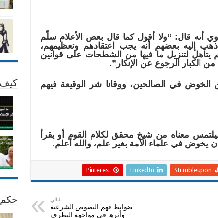
اوي أنه قال: “ولا أقول كما قال بعض الأعلام سلّم
ذهب إليه بعضهم أنه يجب اعتقادهم وتعظيمهم،
 يتأهل لتنزيل ما فيها من الشطحات على قوانين
ن الكبار الرجوع عن الإنكار”.
كيف 
عن الخوض في الصالحين، ووقانا شر الوقيعة فيهم
تمس معناه من شيخ محقق لكلام القوم أو يقرأ
أن يخوض في علماء الأمة بغير علم، والله أعلم.
Pinterest
LinkedIn
Stumbleupon
حكم 
التالي
ضوابط فهم النصوص الشرعية
وأثرها فى مواجهة التطرف