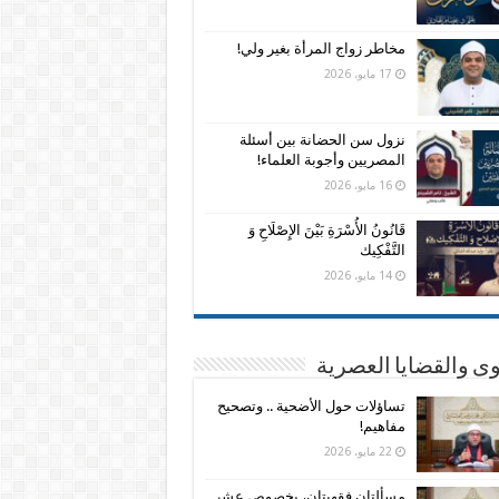
مخاطر زواج المرأة بغير ولي!
17 مايو، 2026
نزول سن الحضانة بين أسئلة
المصريين وأجوبة العلماء!
16 مايو، 2026
قَانُونُ الأُسْرَةِ بَيْنَ الإِصْلَاحِ وَ
التَّفْكِيك
14 مايو، 2026
وى والقضايا العصرية
تساؤلات حول الأضحية .. وتصحيح
مفاهيم!
22 مايو، 2026
مسألتان فقهيتان، بخصوص عشر