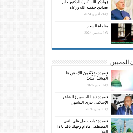
( ولذكر الله أكبر ) للدكتور جابر
بغدادي حفظه الله ورعاه
24 أكتوبر، 2024
مناجاة السحر
1 سبتمبر، 2024
 المحبين
قصيدة صَلَاةٌ مِنَ الرَّحمَنِ مَا
الْمِسْكُ أَطْيَبُ
16 مايو، 2026
قصيدة ( هنا الحسين ) للشاعر
الإسلامى بدرى البشيهي
30 يناير، 2026
قصيدة : يارب صل على النبى
المصطفى مادام وجهك باقيا يا ذا
العلا