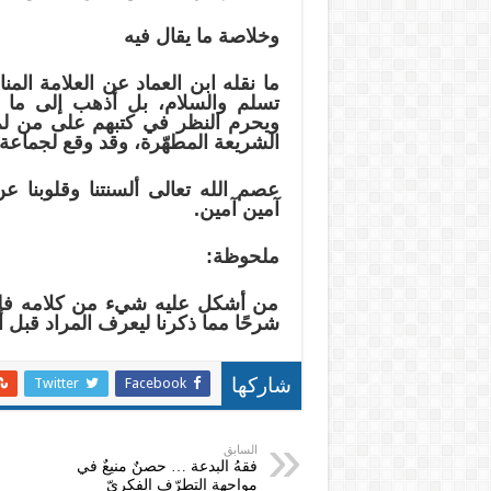
وخلاصة ما يقال فيه
ما نقله ابن العماد عن العلامة المن
تسلم والسلام، بل أذهب إلى ما 
ويحرم النظر في كتبهم على من لم
الشريعة المطهّرة، وقد وقع لجماعة م
عصم الله تعالى ألسنتنا وقلوبنا 
آمين آمين.
ملحوظة:
من أشكل عليه شيء من كلامه فليل
شرحًا مما ذكرنا ليعرف المراد قبل 
Twitter
Facebook
شاركها
السابق
فقهُ البدعة … حصنٌ منيعٌ في
مواجهةِ التطرّفِ الفكريّ