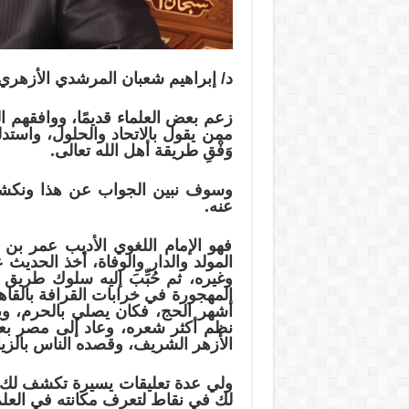
د/ إبراهيم شعبان المرشدي الأزهري
زعم بعض العلماء قديمًا، ووافقهم ال
ممن يقول بالاتحاد والحلول، واستد
وَفْقِ طريقة أهل الله تعالى.
وسوف نبين الجواب عن هذا ونكش
عنه.
فهو الإمام اللغوي الأديب عمر ب
المولد والدار والوفاة، أخذ الحديث
وغيره، ثم حُبِّبَ إليه سلوك طريق ا
المهجورة في خرابات القرافة بالق
أشهر الحج، فكان يصلي بالحرم، ويك
نظم أكثر شعره، وعاد إلى مصر بعد
الأزهر الشريف، وقصده الناس بالزيا
ولي عدة تعليقات يسيرة تكشف لك ع
لك في نقاط لتعرف مكانته في العلم