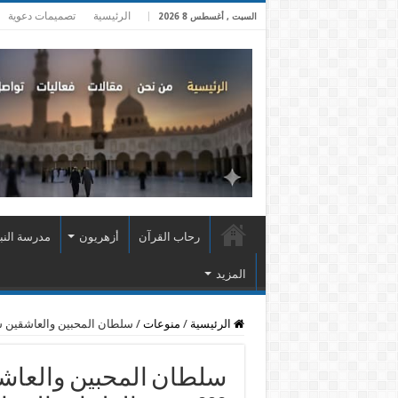
الرئيسية
تصميمات دعوية
السبت , أغسطس 8 2026
رحاب القرآن
أزهريون
مدرسة النب
المزيد
الرئيسية
/
منوعات
/
سلطان المحبين والعاشقين سيدي ابن الفار
سلطان المحبين والعاش