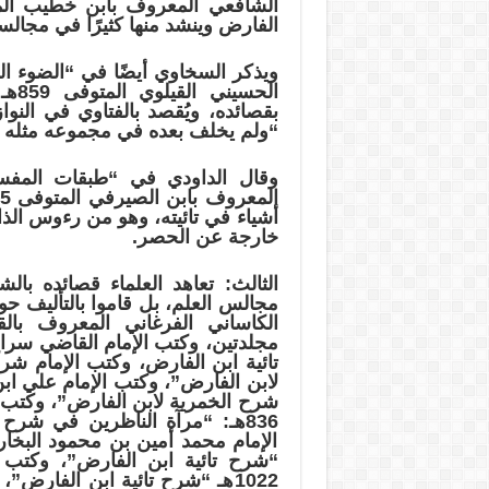
الفارض وينشد منها كثيرًا في مجالس
الحس
بقصائده، ويُقصد بالفتاوي في النوا
“ولم يخلف بعده في مجموعه مثله رحم
أشياء في تائيته، وهو من رءوس الذاب
خارجة عن الحصر.
الثالث: تعاهد العلماء قصائده بال
مجالس العلم، بل قاموا بالتأليف حول
شرح الخمرية لابن الفارض”، وكتب ا
836هـ: “مرآة الناظرين في شرح
“شرح تائية ابن الفارض”، وكتب ز
1022هـ “شرح تائية ابن الفار