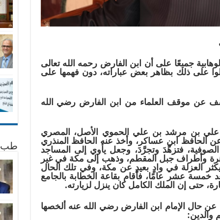
وهابية جميعًا على أن ابن الفارض رحمه الله تعالى
لوا على ذلك بظاهر بعض عباراته، دون فهمها على
ف عن موقف العلماء من ابن الفارض رضي الله
ن علي بن مرشد بن علي الحموي الأصل، المصري
 عن الحافظ ابن عساكر، وأخذ عنه الحافظ المنذري
طب 
لصوفية، فتزهَّدَ وتجرَّدَ، وجعل يأوي إلى المساجد
اهرة وأطراف جبل المقطم، وذهب إلى مكة في غير
ثر العزلة في وادٍ بعيدٍ عن مكة، وفي تلك الحال
 خمسة عشر عامًا، فأقام بقاعة الخطابة بالجامع
رة، حتى إن الملك الكامل كان ينزل لزيارته.
ن حال الإمام ابن الفارض رضي الله عنه ألخصها
 والدين: