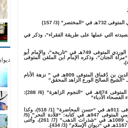
مختصر” (3/ 157)
قصيدته التي عملها على طريقة الفقراء”، وذكر في
وأثنى عليه وعلى شعره الإمام ابن الوردي المتوفى 749هـ في “تاريخه”، والإمام أبو
عي المتوفى 768هـ في “مرآة الجنان”، وذكره الإمام ابن الملقن المتوفى
ديوان
وأثنى عليه، وامتدحه الإمام صارم الدين بن دُقماق المتوفى 809هـ في ” نزهة الأنام
،وقال عنه الإمام ابن تغري بردي المتوفى 874هـ في “النجوم الزاهرة” (6/ 288):
 الفصحاء الأدباء”
وأثنى عليه الحافظ السيوطي المتوفى 911هـ في “حسن المحاضرة” (1/ 518)، وكذا
أبو محمد الطيب الهجراني الحضرمي المتوفى 947هـ في كتابه: “قلادة النحر” (5/
139)، وابن العماد الحنبلي المتوفى 1089هـ في “شذرات الذهب” (7/ 261)، وأثنى