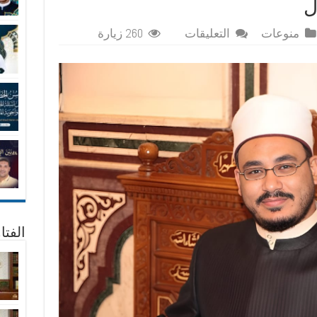
على
منوعات
التعليقات
260 زيارة
سلطان
المحبين
والعاشقين
سيدي
ابن
الفارض
المتوفى
632هـ
بين
العلماء
والجهال
مغلقة
الفتا