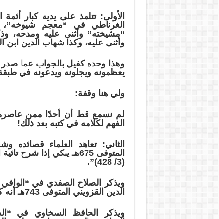
الأولى: تتلمذ على يديه كبار أئمة
الغرناطي في “معجم شيوخه”، وأ
“مشيخته” وأثنى عليه ومدحه، وذ
وأثنى عليه، وكذا شهاب الدين ابن ا
وهذا وحده كفيل بالجواب عما صدر من
يعظمونه ويجلونه ويدعونه في طبقة 
ولي هنا وقفة:
لم نسمع قط أن أحدًا ممن عاصر
الفهم لكلامه في كتبه بعد ذلك!
الثاني: تعاهد العلماء قصائده 
المتوفى 675هـ يبكي إذا ش
(3/ 428)”.
الدين القزويني المتوفى 743هـ أنه كان يحفظ ديوان ابن الفارض بتمامه.
ويذكر الحافظ السخاوي في “الض