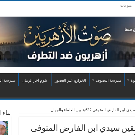
منوعات
وة
مدرسة التصوف
الخوارج عبر العصور
علوم آخر الزمان
مدرسة الع
ض المتوفى 632هـ بين العلماء والجهال
بناء 
قين سيدي ابن الفارض المتوفى