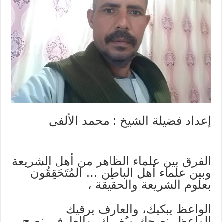
(أهل
الشريعة
)
وعلماء
الباطن
(
أهل
الحقيقة
)
مغلقة
إعداد فضيلة الشيخ : محمد الألفى
الفرق بين علماء الظاهر من أهل الشريعة
وبين علماء أهل الباطِن … المُتَحَقِقُون
بعلوم الشريعة والحقيقة ،
الواعظ يبكيك، والعارف يرقيك
الواعظ ينصحك ويُغريك، والعارف ينصح