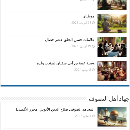
موطنان
26 أبريل، 2026
علامات حسن الخلق عشر خصال
19 أبريل، 2026
وصية عتبة بن أبي سفيان لمؤدب ولده
8 يوليو، 2024
جهاد أهل التصوف
المجاهد الصوفى صلاح الدين الأيوبي [محرر الأقصى]
3 مايو، 2026