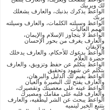
لك ويربيك
الواعظ يذكرك بذنبك، والعارف يشغلك
بربك
الواعظ وسيلته الكلمات، والعارف وسيلته
الهمم العاليات
الواعظ لا يتجاوز الإسلام والإيمان،
والعارف يغرف من بحور الإحسان
والإيقان
الواعظ يدعوك للأحكام، والعارف يدخلك
حضرة العلّام
الواعظ يتكلم عن حفظ وتزويق، والعارف
يتكلم عن شهود وتحقيق
الواعظ يقيم لك الدليل والبرهان،
والعارف يفتح لك البصيرة والعيان
الواعظ عينه على معصيتك وتقصيرك،
والعارف قلبه على مقامك ومصيرك
الواعظ يبحث عن الشر ليطفيه، والعارف
يتتبع الخير لينميه