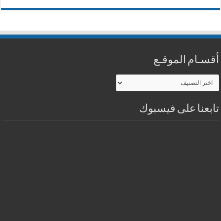
أقسـام الموقـع
أقسـام
الموقـع
تابعنا على فيسبوك