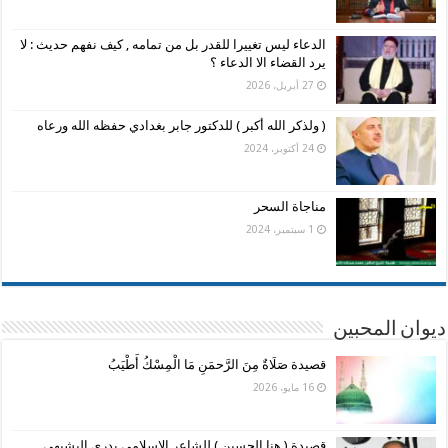
الدعاء ليس تغييرا للقدر بل من تمامه , كيف نفهم حديث : لا
يرد القضاء الا الدعاء ؟
27 أبريل، 2026
( ولذكر الله أكبر ) للدكتور جابر بغدادي حفظه الله ورعاه
24 أكتوبر، 2024
مناجاة السحر
1 سبتمبر، 2024
ديوان المحبين
قصيدة صَلَاةٌ مِنَ الرَّحمَنِ مَا الْمِسْكُ أَطْيَبُ
16 مايو، 2026
قصيدة ( هنا الحسين ) للشاعر الإسلامى بدرى البشيهي