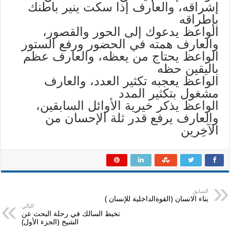
إشراقه، والعارف إذا سكت ينير باطنك
بإطراقه
الواعظ يدعوك إلى الحور والقصور،
والعارف همته في الحضور ورفع الستور
الواعظ يحتاج من يعظه، والعارف عظم
باليقين حظه
الواعظ يعجبه تكثير العدد، والعارف
مشغول بتكثير المدد
الواعظ يذكر خيرية الأوائل السابقين،
والعارف يرفع قدر ثلة الإحسان من
الآخِرين
السابق
بناء الانسان (القوةالداخلية للإنسان )
التالي
تخبط السالك في رحلة البحث عن
الشيخ (الجزء الأول)