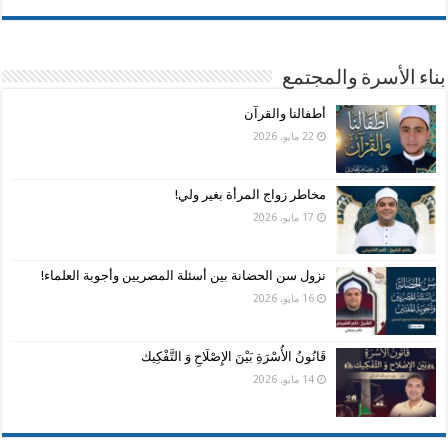
بناء الأسرة والمجتمع
أطفالنا والقرآن
22 مايو، 2026
مخاطر زواج المرأة بغير ولي!
17 مايو، 2026
نزول سن الحضانة بين أسئلة المصريين وأجوبة العلماء!
16 مايو، 2026
قَانُونُ الأُسْرَةِ بَيْنَ الإِصْلَاحِ وَ التَّفْكِيك
14 مايو، 2026