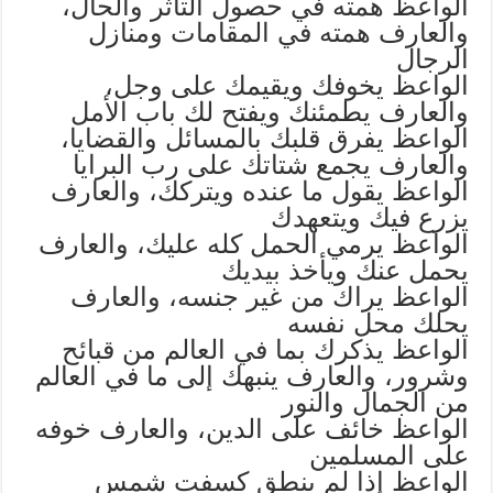
الواعظ همته في حصول التأثر والحال،
والعارف همته في المقامات ومنازل
الرجال
الواعظ يخوفك ويقيمك على وجل،
والعارف يطمئنك ويفتح لك باب الأمل
الواعظ يفرق قلبك بالمسائل والقضايا،
والعارف يجمع شتاتك على رب البرايا
الواعظ يقول ما عنده ويتركك، والعارف
يزرع فيك ويتعهدك
الواعظ يرمي الحمل كله عليك، والعارف
يحمل عنك ويأخذ بيديك
الواعظ يراك من غير جنسه، والعارف
يحلك محل نفسه
الواعظ يذكرك بما في العالم من قبائح
وشرور، والعارف ينبهك إلى ما في العالم
من الجمال والنور
الواعظ خائف على الدين، والعارف خوفه
على المسلمين
الواعظ إذا لم ينطق كسفت شمس