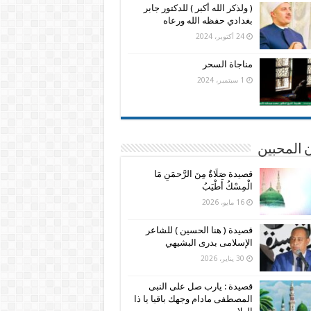
( ولذكر الله أكبر ) للدكتور جابر
بغدادي حفظه الله ورعاه
24 أكتوبر، 2024
مناجاة السحر
1 سبتمبر، 2024
 المحبين
قصيدة صَلَاةٌ مِنَ الرَّحمَنِ مَا
الْمِسْكُ أَطْيَبُ
16 مايو، 2026
قصيدة ( هنا الحسين ) للشاعر
الإسلامى بدرى البشيهي
30 يناير، 2026
قصيدة : يارب صل على النبى
المصطفى مادام وجهك باقيا يا ذا