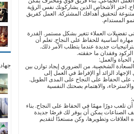
لى العمل الجماعي. بناء فريق قوي ومحترف يمكن
. اختر الأشخاص الذين يشاركونك نفس الرؤية
متنوعة لتحقيق أهدافك المشتركة. العمل كفريق
لنمو المستدام.
ى تفضيلات العملاء تتغير بشكل مستمر. القدرة
هارة أساسية للحفاظ على النجاح. تعلم أن
ستراتيجيات جديدة عندما يتطلب الأمر ذلك.
الركود وفقدان ما حققته.
جهاد
 السعادة الشخصية. من الضروري إيجاد توازن بين
لإجهاد الزائد أو الإفراط في العمل إلى
تك على الحفاظ على النجاح على المدى الطويل.
استرخاء، والاهتمام بصحتك النفسية
أن تلعب دورًا مهمًا في الحفاظ على النجاح. بناء
الصناعات يمكن أن يوفر لك فرصًا جديدة
ه العلاقات وتطويرها، وكن مستعدًا لتقديم