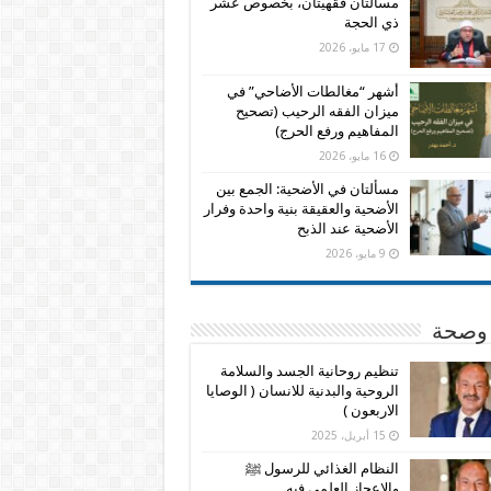
مسألتان فقهيتان، بخصوص عشر
ذي الحجة
17 مايو، 2026
أشهر “مغالطات الأضاحي” في
ميزان الفقه الرحيب (تصحيح
المفاهيم ورفع الحرج)
16 مايو، 2026
مسألتان في الأضحية: الجمع بين
الأضحية والعقيقة بنية واحدة وفرار
الأضحية عند الذبح
9 مايو، 2026
وصحة
تنظيم روحانية الجسد والسلامة
الروحية والبدنية للانسان ( الوصايا
الاربعون )
15 أبريل، 2025
النظام الغذائي للرسول ﷺ
والاعجاز العلمي فيه