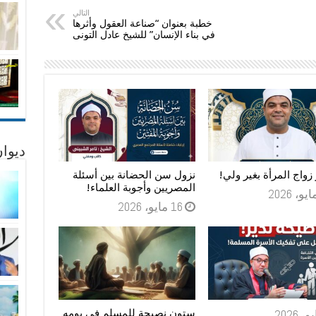
التالي
خطبة بعنوان “صناعة العقول وأثرها
في بناء الإنسان” للشيخ عادل التونى
ديوان
واج المرأة بغير ولي!
نزول سن الحضانة بين أسئلة
المصريين وأجوبة العلماء!
16 مايو، 2026
ستون نصيحة للمسلم في يومه