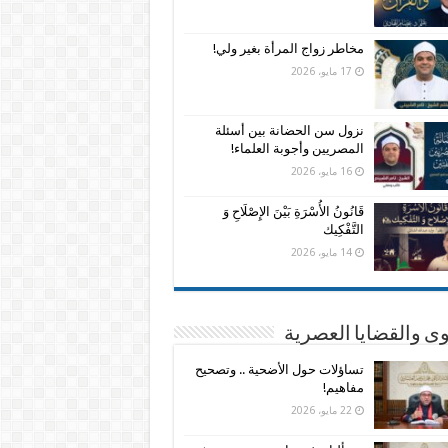
مخاطر زواج المرأة بغير ولي!
17 مايو، 2026
نزول سن الحضانة بين أسئلة
المصريين وأجوبة العلماء!
16 مايو، 2026
قَانُونُ الأُسْرَةِ بَيْنَ الإِصْلَاحِ وَ
التَّفْكِيك
14 مايو، 2026
وى والقضايا العصرية
تساؤلات حول الأضحية .. وتصحيح
مفاهيم!
22 مايو، 2026