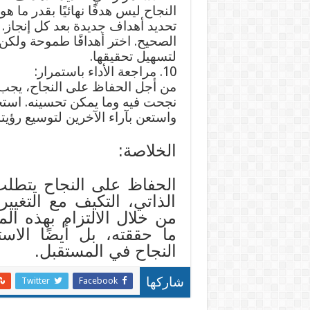
النجاح ليس هدفًا نهائيًا بقدر ما
تحديد أهداف جديدة بعد كل إنجاز. 
الصحيح. اختر أهدافًا طموحة ولكن
لتسهيل تحقيقها.
10. مراجعة الأداء باستمرار:
من أجل الحفاظ على النجاح، يجب ع
نجحت فيه وما يمكن تحسينه. استخ
واستعن بآراء الآخرين لتوسيع رؤيت
الخلاصة:
الحفاظ على النجاح يتطلب 
الذاتي، التكيف مع التغيير
من خلال الالتزام بهذه ا
ما حققته، بل أيضًا الاس
النجاح في المستقبل.
Twitter
Facebook
شاركها