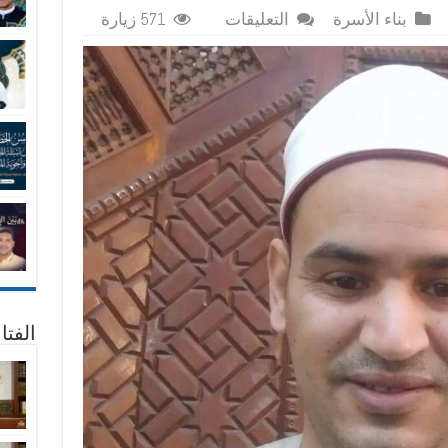
على
بناء الأسرة
التعليقات
571 زيارة
كيف
تحافظ
على
النجاح
مغلقة
الفتا