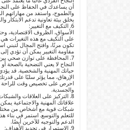
النجاح الفردي غالبًا ما يعتمد ع
أن يساعدك في الحفاظ على النجاح
والطموح، واستفد من مهاراتهم ال
يخلق بيئة تعاونية تدعم الابتكار وا
6. التكيف مع التغيير:
الأسواق، الظروف الاقتصادية، وحت
على التكيف مع هذه التغيرات هي م
تكون مرنًا، وافتح المجال لتبني ا
مقاومة التغيير يمكن أن تؤدي إلى 
7. المحافظة على توازن صحي بين الحياة والعمل:
النجاح لا يعني التضحية بالصحة أو
حياتك المهنية والشخصية. قد يؤدي ا
الإرهاق، مما يؤثر سلبًا على قدر
احرص على تخصيص وقت للراحة وال
والجسدية.
8. التركيز على العلاقات والشبكات:
علاقاتك المهنية والاجتماعية يمكن 
شبكات قوية مع أشخاص من مختلف 
للتعلم والتوسع. استمر في بناء هذ
الدعم والتوجيه للآخرين أيضًا.
9. الاستمرار في تحديد الأهداف: