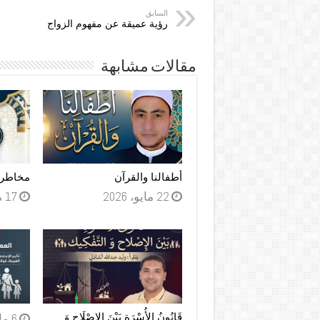
السابق
رؤية عميقة عن مفهوم الزواج
مقالات مشابهة
أطفالنا والقرآن
مخاطر ز
22 مايو، 2026
17 مايو، 2026
قَانُونُ الأُسْرَةِ بَيْنَ الإِصْلَاحِ وَ
6 مايو، 2026