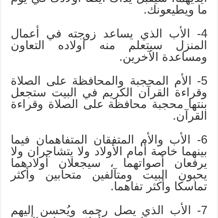
ما ويطيعونك.
4- الأب الذي يساعد زوجته في أعمال
المنزل سيتعلم منه أولاده التعاون
ومساعدة الآخرين.
5- الأم المحجبة والمحافظة على الصلاة
وقراءة القرآن الكريم في البيت ستجعل
بنتها محجبة محافظة على الصلاة وقراءة
القرآن.
6- الأب والأم المتفقان المتفاهمان فيما
بينهما خاصة أمام الأولاد ولا يتشاجران ولا
يرفعان أصواتهما ، سيجعلان أولادهما
يحبون البيت ومتآلفين متحابين وأكثر
تماسكا وأكثر تفاهما.
7- الأب الذي يصل رحمه ويُحسن إليهم