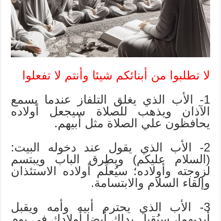
لا
تفعلوا
مغلقة
لا تطلبوا من أبنائكم شيئا وأنتم لا تفعلوا
1- الأب الذي يغلق التلفاز عندما يسمع
الآذان ويذهب للصلاة سيجعل أولاده
يحافظون علي الصلاة مثل أبيهم.
2- الأب الذي يقول عند دخوله البيت:
(السلام عليكم) ويطرق الباب ويبتسم
لزوجته وأولاده؛ سيُعلِّم أولاده الاستئذان
وإلقاء السلام والابتسامة.
3- الأب الذي يحترم أبيه وأمه ويقبل
أيديهما، سيُقبل يداك أيضا أولادك في يوم