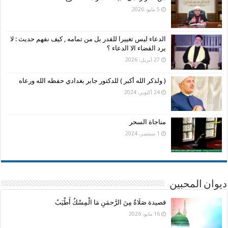
5 مايو، 2026
الدعاء ليس تغييرا للقدر بل من تمامه , كيف نفهم حديث : لا
يرد القضاء الا الدعاء ؟
27 أبريل، 2026
( ولذكر الله أكبر ) للدكتور جابر بغدادي حفظه الله ورعاه
24 أكتوبر، 2024
مناجاة السحر
1 سبتمبر، 2024
ديوان المحبين
قصيدة صَلَاةٌ مِنَ الرَّحمَنِ مَا الْمِسْكُ أَطْيَبُ
16 مايو، 2026