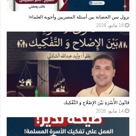
نزول سن الحضانة بين أسئلة المصريين وأجوبة العلماء!
16 مايو، 2026
قَانُونُ الأُسْرَةِ بَيْنَ الإِصْلَاحِ وَ التَّفْكِيك
14 مايو، 2026