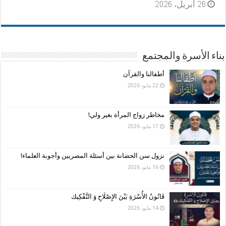
26 أبريل، 2026
بناء الأسرة والمجتمع
أطفالنا والقرآن
22 مايو، 2026
مخاطر زواج المرأة بغير ولي!
17 مايو، 2026
نزول سن الحضانة بين أسئلة المصريين وأجوبة العلماء!
16 مايو، 2026
قَانُونُ الأُسْرَةِ بَيْنَ الإِصْلَاحِ وَ التَّفْكِيك
14 مايو، 2026