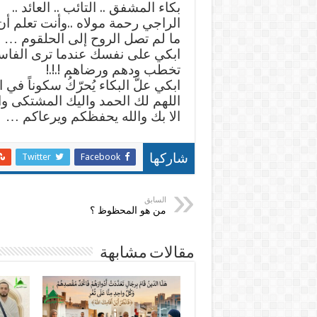
بكاء المشفق .. التائب .. العائد ..
الراجي رحمة مولاه ..وأنت تعلم أ
ما لم تصل الروح إلى الحلقوم …
ابكي على نفسك عندما ترى الفاسد
تخطب ودهم ورضاهم !.!.!
ابكي علَّ البكاء يُحرّكُ سكوناً ف
اللهم لك الحمد واليك المشتكى و
الا بك والله يحفظكم ويرعاكم …
Twitter
Facebook
شاركها
السابق
من هو المحظوظ ؟
مقالات مشابهة