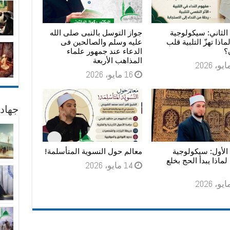
لثاني: سيكولوجية
جواز التوسل بالنبى صلى الله
لماذا تهزّ التلبية قلب
عليه وسلم والصالحين فى
؟
الدعاء عند جمهور علماء
المذاهب الأربعة
16 مايو، 2026
جهاد
الأول: سيكولوجية
معالم حول النسوية المتأسلمة!
: لماذا يبدأ الحج بخلع
14 مايو، 2026