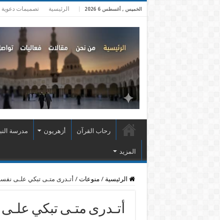
الرئيسية
تصميمات دعوية
الخميس , أغسطس 6 2026
رحاب القرآن
أزهريون
مدرسة النب
المزيد
الرئيسية
/
منوعات
/
أتـدرى متـى تبكي علـى نفس
أتـدرى متـى تبكي علـى