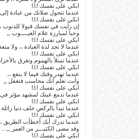
ابكي على نفسك !.!.!
عندما تتحول صلاتك من عبادة إلى 
ابكي على نفسك !.!.!
إن رأيت في نفسك قبولا للذنوب ،
وحبا لمبارزة علام الغيــــوب ,,
ابكي على نفسك !.!.!
عندما لا تجد لذة العبادة ،، ولا متعة
ابكي على نفسك !.!.!
عندما تمتلأ بالهموم وتغرق بالأحزان
ابكي على نفسك !.!.!
عندما تهدر وقتك فيما لا ينفع ،،
وأنت تعلم أنك محاسب فتغفل ,,
ابكي على نفسك !.!.!
عندما تدمع عينك لمشهد مؤثر في فيل
ابكي على نفسك !.!.!
عندما تبدأ بالركض خلف دنيا زائلة 
ابكي على نفسك !.!.!
عندما تدرك أنك أخطأت الطريق ،،
وقد مضى الكثيـــر من العمر ,,…
ابكي على نفسك !.!.!