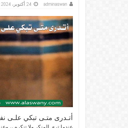
adminaswan
24 أكتوبر، 2024
أتـدرى متـى تبكي علـى ن
عندما ترى المنكر ولا تنكره ،، وعن