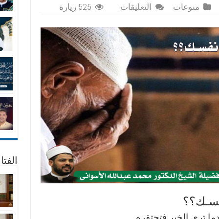
على
منوعات
التعليقات
525 زيارة
أتـدرى
متـى
تبكي
علـى
نفسـك؟؟
مغلقة
الفتا
فسـك؟؟
دما ترى الخير فتحتقره ,,