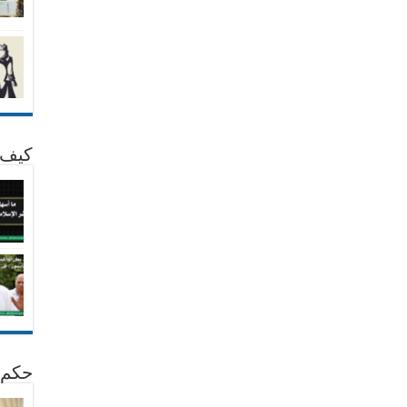
كيف 
حكم 