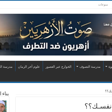
منوعات
وة
مدرسة التصوف
الخوارج عبر العصور
علوم آخر الزمان
مدرسة الع
ـك؟؟
بناء 
 نفسـك؟؟