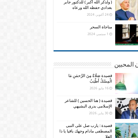
( ولذكر الله أكبر ) للدكتور جابر
بغدادي حفظه الله ورعاه
24 أكتوبر، 2024
مناجاة السحر
1 سبتمبر، 2024
 المحبين
قصيدة صَلَاةٌ مِنَ الرَّحمَنِ مَا
الْمِسْكُ أَطْيَبُ
16 مايو، 2026
قصيدة ( هنا الحسين ) للشاعر
الإسلامى بدرى البشيهي
30 يناير، 2026
قصيدة : يارب صل على النبى
المصطفى مادام وجهك باقيا يا ذا
العلا