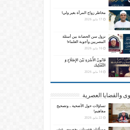
مخاطر زواج المرأة بغير ولي!
17 مايو، 2026
نزول سن الحضانة بين أسئلة
المصريين وأجوبة العلماء!
16 مايو، 2026
قَانُونُ الأُسْرَةِ بَيْنَ الإِصْلَاحِ وَ
التَّفْكِيك
14 مايو، 2026
وى والقضايا العصرية
تساؤلات حول الأضحية .. وتصحيح
مفاهيم!
22 مايو، 2026
مسألتان فقهيتان، بخصوص عشر