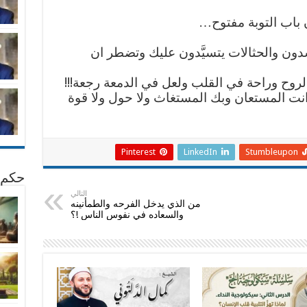
ن باب التوبة مفتوح…
ون والحثالات يتسيَّدون عليك وتضطر ان
ي الروح وراحة في القلب ولعل في الدمعة رجعة!!!
انت المستعان وبك المستغاث ولا حول ولا قوة
Pinterest
LinkedIn
Stumbleupon
حكم 
التالي
من الذي يدخل الفرحه والطمأنينه
والسعاده في نفوس الناس !؟