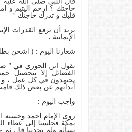
قال النبي صلى الله عليه 
حاجتك ؟ ارحم اليتيم و ا
قلبك و تدرك حاجتك “
نريد أن نرفع القدرات الإي
الإيمانية .
شعارنا اليوم : ( اشحن بطار
يقول ابن الجوزي في ” صيد
الفضائل إلا بتحصيل جم
يجتهدون في كل عمل ، و ي
أبدانهم عن بعض ذلك قامت ا
واجب اليوم :
روى الإمام أحمد وحسنه ال
بمكة فجلسنا إلى عطاء ا
نسأله ولم يحدثنا قال ثم