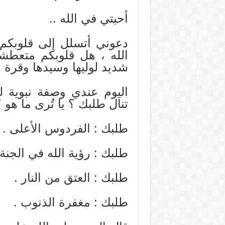
أحبتي في الله ..
دعوني أتسلل إلى قلوبك
الله ، هل قلوبكم متعطش
شديد لوليها وسيدها وقرة عي
اليوم عندي وصفة نبوية ل
تنال طلبك ؟ يا تُرى ما هو 
طلبك : الفردوس الأعلى .
طلبك : رؤية الله في الجنة 
طلبك : العتق من النار .
طلبك : مغفرة الذنوب .