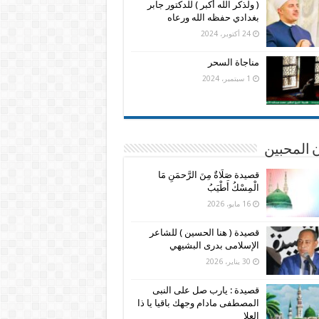
( ولذكر الله أكبر ) للدكتور جابر
بغدادي حفظه الله ورعاه
24 أكتوبر، 2024
مناجاة السحر
1 سبتمبر، 2024
 المحبين
قصيدة صَلَاةٌ مِنَ الرَّحمَنِ مَا
الْمِسْكُ أَطْيَبُ
16 مايو، 2026
قصيدة ( هنا الحسين ) للشاعر
الإسلامى بدرى البشيهي
30 يناير، 2026
قصيدة : يارب صل على النبى
المصطفى مادام وجهك باقيا يا ذا
العلا