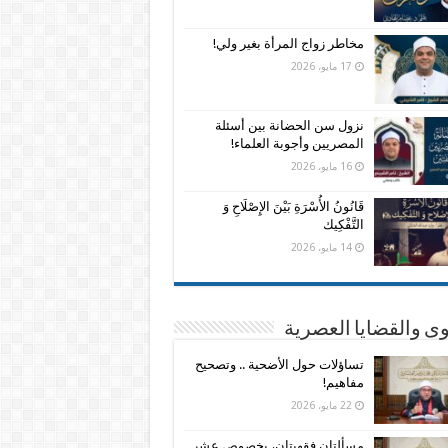
مخاطر زواج المرأة بغير ولي!
17 مايو، 2026
نزول سن الحضانة بين أسئلة
المصريين وأجوبة العلماء!
16 مايو، 2026
قَانُونُ الأُسْرَةِ بَيْنَ الإِصْلَاحِ وَ
التَّفْكِيك
14 مايو، 2026
وى والقضايا العصرية
تساؤلات حول الأضحية .. وتصحيح
مفاهيم!
22 مايو، 2026
مسألتان فقهيتان، بخصوص عشر