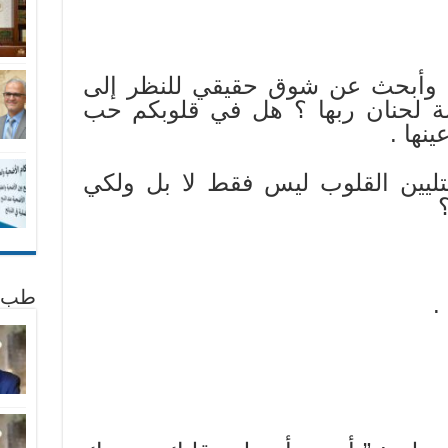
م وأبحث عن شوق حقيقي للنظر إلى
ة لحنان ربها ؟ هل في قلوبكم حب
نها .
تليين القلوب ليس فقط لا بل ولكي
؟
طب 
.