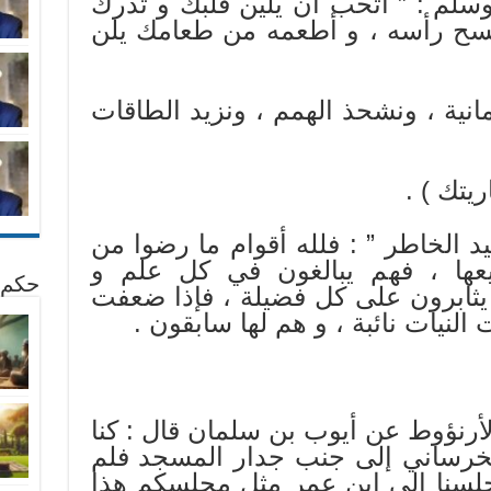
وسلم : ” أتحب أن يلين قلبك و تدرك
مسح رأسه ، و أطعمه من طعامك يلن
مانية ، ونشحذ الهمم ، ونزيد الطاقات
يتك ) .
 الخاطر ” : فلله أقوام ما رضوا من
يعها ، فهم يبالغون في كل علم و
حكم 
ثابرون على كل فضيلة ، فإذا ضعفت
لنيات نائبة ، و هم لها سابقون .
أرنؤوط عن أيوب بن سلمان قال : كنا
لخرساني إلى جنب جدار المسجد فلم
 جلسنا إلى ابن عمر مثل مجلسكم هذا