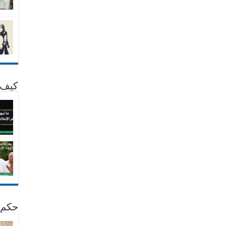
كيف 
حكم 