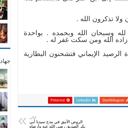
 ولا تذكرون الله .
د لله وسبحان الله وبحمده . بواحدة
اده الله ومن سكت غفر له .
ة الرصيد الإيماني فتشحنون البطارية
جهاد
Pinterest
LinkedIn
Stumbleupon
التالي
الروض الأنيق في مدح سيدنا أبي
بكر الصديق رضي الله عنه وأرضاه