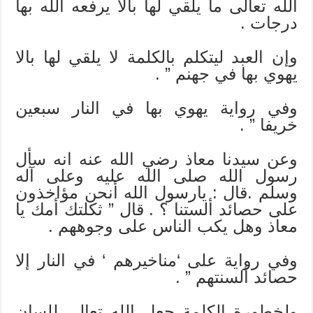
الله تعالى ما يلقي لها بالا يرفعه الله بها
درجات .
وإن العبد ليتكلم بالكلمة لا يلقي لها بالا
يهوي بها في جهنم ” .
وفي رواية يهوي بها في النار سبعين
خريفا ” .
وعن سيدنا معاذ رضي الله عنه انه سأل
رسول الله صلى الله عليه وعلى آله
وسلم .قال : يارسول الله أنحن مؤاخذون
على حصائد ألستنا ؟ . قال ” ثكلتك أمك يا
معاذ وهل يكب الناس على وجوههم .
وفي رواية على ‘مناخيرهم ‘ في النار إلا
حصائد ألسنتهم ” .
ولخطورة الكلمة جعل الله تعالى للسان