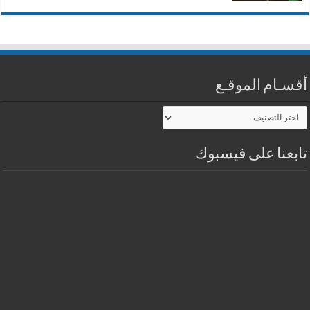
أقسـام الموقـع
أقسـام
الموقـع
تابعنا على فيسبوك