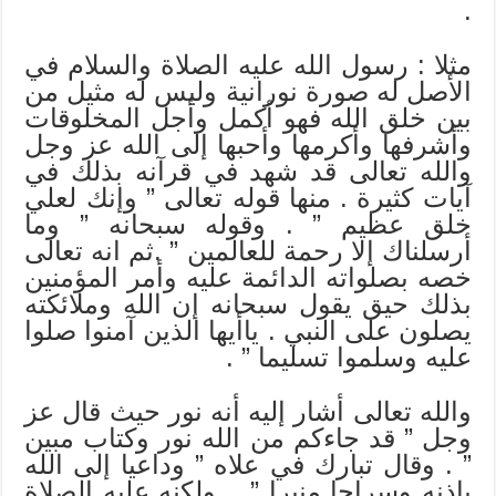
.
مثلا : رسول الله عليه الصلاة والسلام في
الأصل له صورة نورانية وليس له مثيل من
بين خلق الله فهو أكمل وأجل المخلوقات
وأشرفها وأكرمها وأحبها إلى الله عز وجل
والله تعالى قد شهد في قرآنه بذلك في
آيات كثيرة . منها قوله تعالى ” وإنك لعلي
خلق عظيم ” . وقوله سبحانه ” وما
أرسلناك إلا رحمة للعالمين ” .ثم انه تعالى
خصه بصلواته الدائمة عليه وأمر المؤمنين
بذلك حيق يقول سبحانه إن الله وملائكته
يصلون على النبي . ياأيها الذين آمنوا صلوا
عليه وسلموا تسليما ” .
والله تعالى أشار إليه أنه نور حيث قال عز
وجل ” قد جاءكم من الله نور وكتاب مبين
” . وقال تبارك في علاه ” وداعيا إلى الله
بإذنه وسراجا منيرا ” .. ولكنه عليه الصلاة