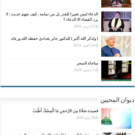
الدعاء ليس تغييرا للقدر بل من تمامه , كيف نفهم حديث : لا
يرد القضاء الا الدعاء ؟
27 أبريل، 2026
( ولذكر الله أكبر ) للدكتور جابر بغدادي حفظه الله ورعاه
24 أكتوبر، 2024
مناجاة السحر
1 سبتمبر، 2024
ديوان المحبين
قصيدة صَلَاةٌ مِنَ الرَّحمَنِ مَا الْمِسْكُ أَطْيَبُ
16 مايو، 2026