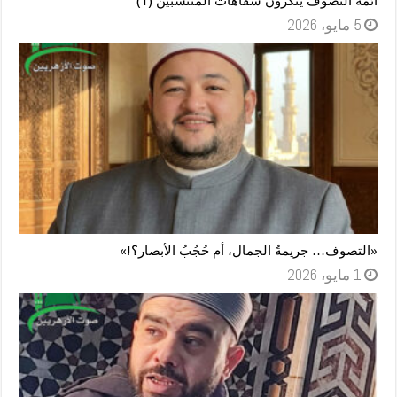
أئمة التصوف ينكرون سفاهات المنتسبين (1)
5 مايو، 2026
«التصوف… جريمةُ الجمال، أم حُجُبُ الأبصار؟!»
1 مايو، 2026