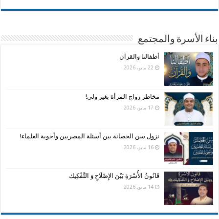
بناء الأسرة والمجتمع
أطفالنا والقرآن
22 مايو، 2026
مخاطر زواج المرأة بغير ولي!
17 مايو، 2026
نزول سن الحضانة بين أسئلة المصريين وأجوبة العلماء!
16 مايو، 2026
قَانُونُ الأُسْرَةِ بَيْنَ الإِصْلَاحِ وَ التَّفْكِيك
14 مايو، 2026