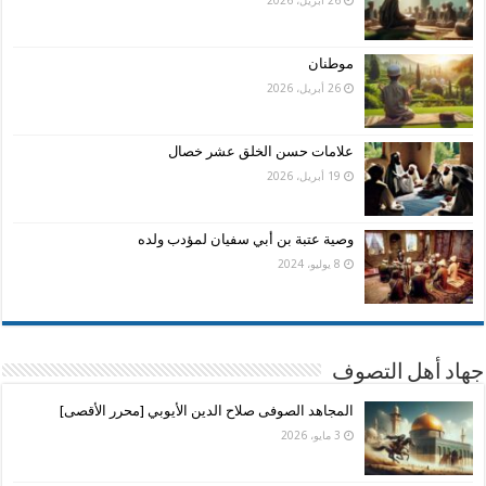
موطنان
26 أبريل، 2026
علامات حسن الخلق عشر خصال
19 أبريل، 2026
وصية عتبة بن أبي سفيان لمؤدب ولده
8 يوليو، 2024
جهاد أهل التصوف
المجاهد الصوفى صلاح الدين الأيوبي [محرر الأقصى]
3 مايو، 2026