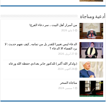
أدعية ومناجاة
من أسرار أهل البيت .. سر دعاء الفرج!
5 مايو، 2026
الدعاء ليس تغييرا للقدر بل من تمامه , كيف نفهم حديث : لا
يرد القضاء الا الدعاء ؟
27 أبريل، 2026
( ولذكر الله أكبر ) للدكتور جابر بغدادي حفظه الله ورعاه
24 أكتوبر، 2024
مناجاة السحر
1 سبتمبر، 2024