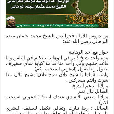
الشيخ
محمد
عثمان
عبده
البرهاني
مغلقة
من دروس الإمام فخرالدين الشيخ محمد عثمان عبده
البرهاني رضي الله عنه:
حوار مع احد الوهابيه
مره واحد شيخ كبير في الوهابية بيتكلم في الناس وانا
قاعد جنبهم وكل واحد منا قدامة كباية شاي صغيرة ،
بيقول ربنا يقول (ادعوني استجب لكم) .
وانتم تقولوا يا شيخ فلان شيخ فلان وشيخ فلان . دا
شرك وانتم مشركين .
مولانا : ياعم الشيخ
السائل قال نعم
مولانا : يعني الاية دي عندك ايه ؟ ( ادعوني استجب
لكم)
السائل : ربنا تبارك وتعالي تكفل للصنف البشري
والمسلمين خاصة ان اي حاجه يطلبوه ربنا يديه لهم.