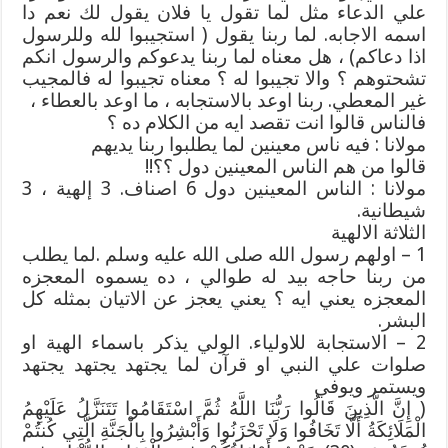
علي الدعاء مثل لما تقول يا فلان يقول لك نعم دا
اسمه الاجابه. لما ربنا يقول ( استجيبوا لله وللرسول
اذا دعاكم) ، هل معناه لما ربنا يدعوكم والرسول انكم
تشحتوهم ؟ والا تجيبوا له ؟ معناه تجيبوا له فالمجيب
غير المعطي. ربنا اوعد بالاستجابه ، ما اوعد بالعطاء ،
فالناس قالوا انت تقصد ايه من الكلام ده ؟
مولانا : فيه ناس معينين لما يطلبوا ربنا يديهم
قالوا من هم الناس المعينين دول ؟؟!!
مولانا : الناس المعينين دول 6 اصناف. 3 إلهية ، 3
شيطانية.
الثلاثة الالهية
1 – اولهم رسول الله صلى الله عليه وسلم .لما يطلب
من ربنا حاجه بيد له طوالي ، ده يسموه المعجزه
المعجزه يعني ايه ؟ يعني يعجز عن الاتيان بمثله كل
البشر.
2 – الاستجابة للاولياء. الولي يذكر باسماء الهية او
صلوات علي النبي او قرآن لما يجتهد يجتهد يجتهد
ويستمر ويوفي
( إِنَّ الَّذِينَ قَالُوا رَبُّنَا اللَّهُ ثُمَّ اسْتَقَامُوا تَتَنَزَّلُ عَلَيْهِمُ
الْمَلَائِكَةُ أَلَّا تَخَافُوا وَلَا تَحْزَنُوا وَأَبْشِرُوا بِالْجَنَّةِ الَّتِي كُنتُمْ