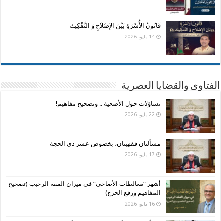
قَانُونُ الأُسْرَةِ بَيْنَ الإِصْلَاحِ وَ التَّفْكِيك
14 مايو، 2026
الفتاوى والقضايا العصرية
تساؤلات حول الأضحية .. وتصحيح مفاهيم!
22 مايو، 2026
مسألتان فقهيتان، بخصوص عشر ذي الحجة
17 مايو، 2026
أشهر “مغالطات الأضاحي” في ميزان الفقه الرحيب (تصحيح
المفاهيم ورفع الحرج)
16 مايو، 2026