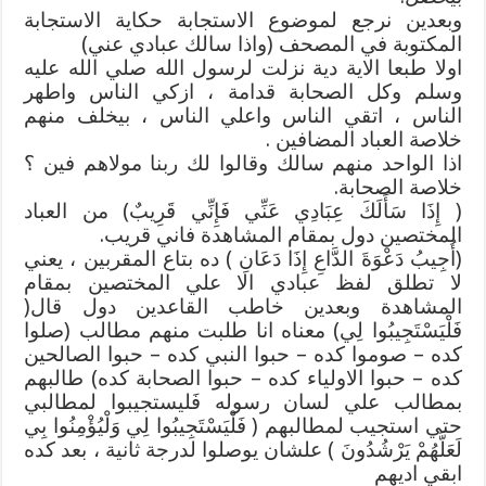
وبعدين نرجع لموضوع الاستجابة حكاية الاستجابة
المكتوبة في المصحف (واذا سالك عبادي عني)
اولا طبعا الاية دية نزلت لرسول الله صلي الله عليه
وسلم وكل الصحابة قدامة ، ازكي الناس واطهر
الناس ، اتقي الناس واعلي الناس ، بيخلف منهم
خلاصة العباد المضافين .
اذا الواحد منهم سالك وقالوا لك ربنا مولاهم فين ؟
خلاصة الصحابة.
( إِذَا سَأَلَكَ عِبَادِي عَنِّي فَإِنِّي قَرِيبٌ) من العباد
المختصين دول بمقام المشاهدة فاني قريب.
(أُجِيبُ دَعْوَةَ الدَّاعِ إِذَا دَعَانِ ) ده بتاع المقربين ، يعني
لا تطلق لفظ عبادي الا علي المختصين بمقام
المشاهدة وبعدين خاطب القاعدين دول قال(
فَلْيَسْتَجِيبُوا لِي) معناه انا طلبت منهم مطالب (صلوا
كده – صوموا كده – حبوا النبي كده – حبوا الصالحين
كده – حبوا الاولياء كده – حبوا الصحابة كده) طالبهم
بمطالب علي لسان رسوله فَليستجيبوا لمطالبي
حتي استجيب لمطالبهم ( فَلْيَسْتَجِيبُوا لِي وَلْيُؤْمِنُوا بِي
لَعَلَّهُمْ يَرْشُدُونَ ) علشان يوصلوا لدرجة ثانية ، بعد كده
ابقي اديهم