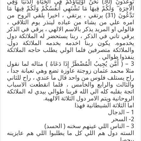
تُوعَدُونَ (30) نَحْنُ أَوْلِيَاؤُكُمْ فِي الْحَيَاةِ الدُّنْيَا وَفِي
الْآخِرَةِ ۖ وَلَكُمْ فِيهَا مَا تَشْتَهِي أَنفُسُكُمْ وَلَكُمْ فِيهَا مَا
تَدَّعُونَ (31) يرتقي ، يرتقي ، اخيرا يلقي الروح من
امره علي من يشاء من عباده لينذر يوم التلاقي ،
فالولي او المريد يذكر بالاسم الالهي ، يرقي في الذكر
يرقي تاني في الذكر ، ربنا يستحضر له الملائكة دول
يخدموه. يكون ربنا اخدمه بخدمه الملائكة دول.
والملائكة متصرفين فلما الولي يطلب حاجه الملائكة
ينفذوا طوالي .
3 – ( أَمَّن يُجِيبُ الْمُضْطَرَّ إِذَا دَعَاهُ ) مثاله لما نقول
مثلا محمد عثمان زوجتة عاوزة تضع وهي تعبانة جدا ،
راح يستلف فلوس من واحد قال ما عندي ، راح للثاني
والثالث والرابع والخامس ، فلما انقطعت الاسباب
اتجة بقلبه كله الي الله فربنا طوالي بيدي له الملائكة
الروحانية ويتم الامر دول الثلاثة الالهية.
اما الثلاثة الشيطانية فهذا
1 – الدجال
2- السحر
3 – الناس اللي عينهم سخنه ( الحسد)
السته دول هم اللي كل ما يطلبوا اللي هم عايزينه
بيحصل.