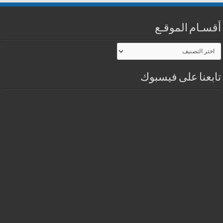
أقسـام الموقـع
أقسـام
الموقـع
تابعنا على فيسبوك