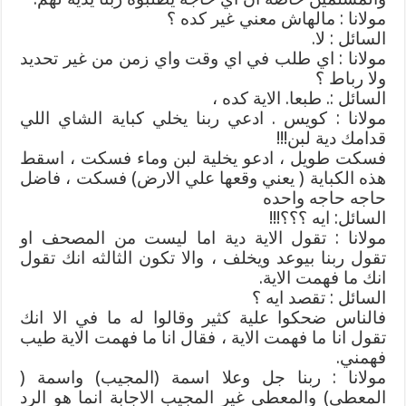
مولانا : مالهاش معني غير كده ؟
السائل : لا.
مولانا : اي طلب في اي وقت واي زمن من غير تحديد
ولا رباط ؟
السائل :. طبعا. الاية كده ،
مولانا : كويس . ادعي ربنا يخلي كباية الشاي اللي
قدامك دية لبن!!!
فسكت طويل ، ادعو يخلية لبن وماء فسكت ، اسقط
هذه الكباية ( يعني وقعها علي الارض) فسكت ، فاضل
حاجه حاجه واحده
السائل: ايه ؟؟؟!!!
مولانا : تقول الاية دية اما ليست من المصحف او
تقول ربنا بيوعد ويخلف ، والا تكون الثالثه انك تقول
انك ما فهمت الاية.
السائل : تقصد ايه ؟
فالناس ضحكوا علية كثير وقالوا له ما في الا انك
تقول انا ما فهمت الاية ، فقال انا ما فهمت الاية طيب
فهمني.
مولانا : ربنا جل وعلا اسمة (المجيب) واسمة (
المعطي) والمعطي غير المجيب الاجابة انما هو الرد