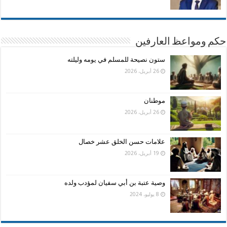
حكم ومواعظ العارفين
ستون نصيحة للمسلم في يومه وليلته
26 أبريل، 2026
موطنان
26 أبريل، 2026
علامات حسن الخلق عشر خصال
19 أبريل، 2026
وصية عتبة بن أبي سفيان لمؤدب ولده
8 يوليو، 2024