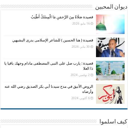
ديوان المحبين
قصيدة صَلَاةٌ مِنَ الرَّحمَنِ مَا الْمِسْكُ أَطْيَبُ
16 مايو، 2026
قصيدة ( هنا الحسين ) للشاعر الإسلامى بدرى البشيهي
30 يناير، 2026
قصيدة : يارب صل على النبى المصطفى مادام وجهك باقيا يا
ذا العلا
2 نوفمبر، 2024
الروض الأنيق في مدح سيدنا أبي بكر الصديق رضي الله عنه
وأرضاه
6 أكتوبر، 2024
كيف اسلموا