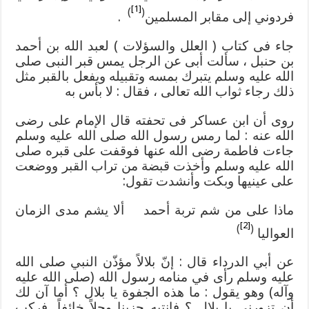
[1]
)
(
فردوني إلى مقابر المسلمين
.
جاء فى كتاب ( العلل والسؤلات ) لعبد الله بن أحمد
بن حنبل ، سألت أبى عن الرجل يمس قبر النبى صلى
الله عليه وسلم يتبرك بمسه وتقبيله ويفعل بالقبر مثل
ذلك رجاء ثواب الله تعالى ، فقال : لا بأس به
روى أن ابن عساكر فى تحفته قال الإمام على رضى
الله عنه : لما رمس رسول الله صلى الله عليه وسلم
جاءت فاطمة رضى الله عنها فوقفت على قبره صلى
الله عليه وسلم وأخذت قبضة من تراب القبر ووضعت
على عينيها وبكت وأنشدت تقول:
ماذا على من شم تربة أحمد ألا يشم مدى الزمان
[2]
)
(
العواليا
عن أبي الدرداء قال : إنّ بلالاً مؤذّن النبي صلى الله
عليه وسلم رأى في منامه رسول الله (صلى الله عليه
وآله) وهو يقول : ما هذه الجفوة يا بلال ؟ أما آن لك
أن تزورني يا بلال ؟ فانتبه حزينا وجلاً خائفاً, فركب