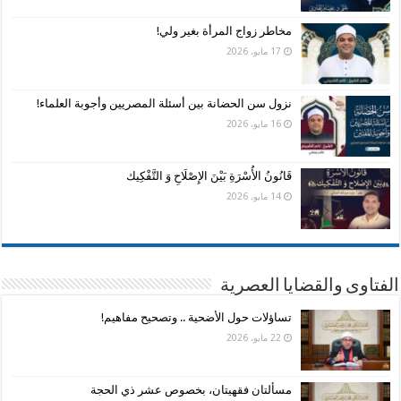
مخاطر زواج المرأة بغير ولي!
17 مايو، 2026
نزول سن الحضانة بين أسئلة المصريين وأجوبة العلماء!
16 مايو، 2026
قَانُونُ الأُسْرَةِ بَيْنَ الإِصْلَاحِ وَ التَّفْكِيك
14 مايو، 2026
الفتاوى والقضايا العصرية
تساؤلات حول الأضحية .. وتصحيح مفاهيم!
22 مايو، 2026
مسألتان فقهيتان، بخصوص عشر ذي الحجة