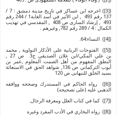
([3]) اخرجه ابن عساكر في تاريخ مدينة دمشق : 7 /
137 رقم 493 , ابن الأثير في أسد الغابة1 / 244 رقم
493 , إرشاد السارى ص 408 , المقدسي في تهذيب
الكمال : 4 / 289 رقم 782, وغيرهم .
([4]) النساء:64.
([5]) الفتوحات الربانية على الأذكار النواوية , محمد
بن علي المكي/ابن علان الصديقي ج3 ص 27 ,
النطق المفهوم من أهل الصمت المعلوم ,عمر بن
أيوب التركماني ص 136, شواهد الحق في الاستغاثة
بسيد الخلق للنبهانى ص 120
([6]) رواه الحاكم في المستدرك وصححه ووافقه
الذهبي عليه (على تصحيحه)
([7]) كما في كتاب العلل ومعرفة الرجال.
([8]) رواه البخاري في الأدب المفرد وغيره