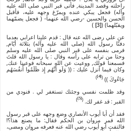
راحلته وقصد المدينة, فأتى قبر النبي صلى الله عليه
وآله) فجعل يبكي عنده ويمرّغ وجهه عليه، فأقبل
الحسن والحسين -رضي الله عنهما- ( فجعل يضمّهما
ويقبّلهما) (
[3]
)
عن علي رضى الله عنه قال : قدم علينا اعرابي بعدما
دفنّا رسول الله (صلى الله عليه وآله) بثلاثة أيّام,
فرمى بنفسه على قبر النبي صلى الله عليه وسلم
وحثا من ترابه على رأسه وقال : يا رسول الله قلتَ
فسمعنا قولك, ووعيت عن الله سبحانه فوعينا عنك,
وكان فيما أنزل عليك : (( وَلَو أَنَّهُم إِذ ظَلَمُوا أَنفُسَهُم
[4]
)
(
جَاءُوكَ ))
وقد ظلمت نفسي وجئتك تستغفر لي . فنودي من
[5]
)
(
القبر : قد غفر لك.
فقد أن أبا أيوب الأنصاري وضع وجهه على قبر رسول
الله فمر مروان بن الحكم فقال: ما يصنع هذا؟!
فالتفت أبو أيوب رضي الله عنه فعرفه مروان ومضى،