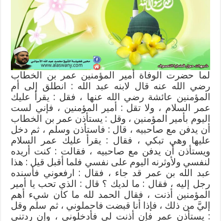
الله
عليه
وسلم
مغلقة
لما حضرت الوفاة أمير المؤمنين عمر بن الخطاب
رضي الله عنه قال لابنه عبد الله : انطلق إلى أم
المؤمنين عائشة رضي الله عنها ، فقل : يقرأ عليك
عمر السلام ، ولا تقل : أمير المؤمنين ، فإني لست
اليوم بأمير المؤمنين ، وقل : يستأذن عمر بن الخطاب
أن يدفن مع صاحبيه ، قال : فاستأذن وسلم ، ثم دخل
عليها وهي تبكي ، فقال : يقرأ عليك عمر السلام
ويستأذن أن يدفن مع صاحبيه ، فقالت : كنت أريده
لنفسي ولأوثرنه اليوم على نفسي فلما أقبل قيل : هذا
عبد الله بن عمر قد جاء ، فقال : ارفعوني فأسنده
رجل إليه ، فقال : ما لديك ؟ قال : الذي تحب يا أمير
المؤمنين أذنت ، فقال الحمد لله ما كان شيء أهم
إليَّ من ذلك ، فإذا أنا قبضت فاحملوني ، ثم سلم وقل
: يستأذن عمر فإن أذنت لي فأدخلوني ، وإن ردتني