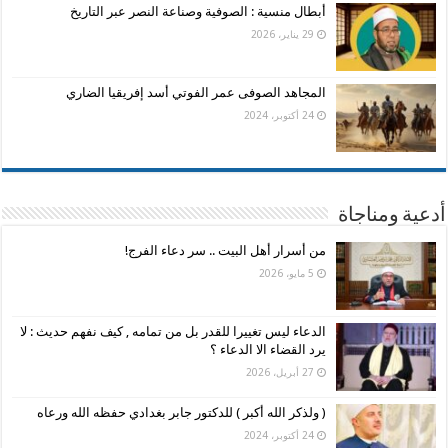
أبطال منسية : الصوفية وصناعة النصر عبر التاريخ
29 يناير، 2026
المجاهد الصوفى عمر الفوتي أسد إفريقيا الضاري
24 أكتوبر، 2024
أدعية ومناجاة
من أسرار أهل البيت .. سر دعاء الفرج!
5 مايو، 2026
الدعاء ليس تغييرا للقدر بل من تمامه , كيف نفهم حديث : لا
يرد القضاء الا الدعاء ؟
27 أبريل، 2026
( ولذكر الله أكبر ) للدكتور جابر بغدادي حفظه الله ورعاه
24 أكتوبر، 2024