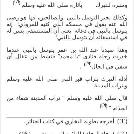
[7]
)
(
ومنبره للتبرك بآثاره صلى الله عليه وسلم
وكذلك يجيز التوسل بالنبي والصالحين، فها هو رضي
الله عنه يقول في منسكه الذي كتبه للمروذي: إنه
يتوسل بالنبي في دعائه يعني أن المستسقي يسن له
في استسقائه أن يتوسل بالنبي’
وهذا سيدنا عبد الله بن عمر يتوسل بالنبي عندما
خدرت رجله فنادى “يا محمد” فنشط من عقال أي
[8]
)
(
شفي في الحال
.
أدلة التبرك بتراب قبر النبى صلى الله عليه وسلم
وبتراب المدينة
قال صلى الله عليه وسلم ” تراب المدينة شفاء من
[9]
)
(
الجذام ”
([1]) أخرجه بطوله البخاري في كتاب الجنائز .
([2]) ( وفاء الوفاء ) للعلامة السمهودى ص : 405