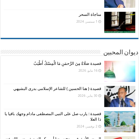
مناجاة السحر
1 سبتمبر، 2024
ديوان المحبين
قصيدة صَلَاةٌ مِنَ الرَّحمَنِ مَا الْمِسْكُ أَطْيَبُ
16 مايو، 2026
قصيدة ( هنا الحسين ) للشاعر الإسلامى بدرى البشيهي
30 يناير، 2026
قصيدة : يارب صل على النبى المصطفى مادام وجهك باقيا يا
ذا العلا
2 نوفمبر، 2024
الروض الأنيق في مدح سيدنا أبي بكر الصديق رضي الله عنه