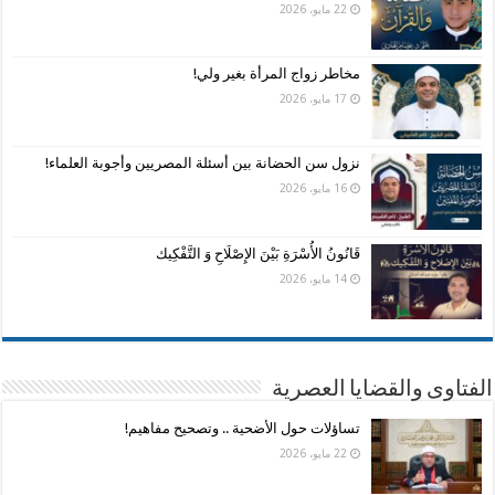
22 مايو، 2026
مخاطر زواج المرأة بغير ولي!
17 مايو، 2026
نزول سن الحضانة بين أسئلة المصريين وأجوبة العلماء!
16 مايو، 2026
قَانُونُ الأُسْرَةِ بَيْنَ الإِصْلَاحِ وَ التَّفْكِيك
14 مايو، 2026
الفتاوى والقضايا العصرية
تساؤلات حول الأضحية .. وتصحيح مفاهيم!
22 مايو، 2026