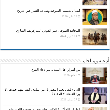
أبطال منسية : الصوفية وصناعة النصر عبر التاريخ
29 يناير، 2026
المجاهد الصوفى عمر الفوتي أسد إفريقيا الضاري
24 أكتوبر، 2024
أدعية ومناجاة
من أسرار أهل البيت .. سر دعاء الفرج!
5 مايو، 2026
الدعاء ليس تغييرا للقدر بل من تمامه , كيف نفهم حديث : لا
يرد القضاء الا الدعاء ؟
27 أبريل، 2026
( ولذكر الله أكبر ) للدكتور جابر بغدادي حفظه الله ورعاه