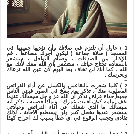
ﺑﺎﻟﻠﻪ
ﻋﺰ
ﻭ
ﺟﻞ
؟
مغلقة
1 ‏) ﺣﺎﻭﻝ ﺃﻥ ﺗﻠﺘﺰﻡ ﻓﻲ ﺻﻼﺗﻚ ﻭﺃﻥ ﺗﺆﺩﻳﻬﺎ ﺟﻤﻴﻌﻬﺎ ﻓﻲ
ﺍﻟﻤﺴﺠﺪ ‏( ﺻﻼﺓ ﺟﻤﺎﻋﺔ ‏) ﻟﻴﻜﻮﻥ ﺃﺟﺮﻙ ﻣﻀﺎﻋﻔﺎً ، ﻗﻢ
ﺑﺎﻹﻛﺜﺎﺭ ﻣﻦ ﺍﻟﺼﺪﻗﺎﺕ ، ﻭﺻﻴﺎﻡ ﺍﻟﻨﻮﺍﻓﻞ ، ﺳﺘﺸﻌﺮ
ﺑﺎﻟﺴﻌﺎﺩﺓ ﺗﺠﺘﺎﺡ ﺣﻴﺎﺗﻚ ، ﺳﺘﺸﻌﺮ ﺑﺄﻥ ﺍﻟﻠﻪ ﻣﻌﻚ ﻷﻧﻚ ﻣﻊ
ﺍﻟﻠﻪ ، ﻛﻤﺎ ﺃﻧﻚ ﻟﻦ ﺗﺨﺎﻑ ﺑﻌﺪ ﺍﻟﻴﻮﻡ ﻷﻥ ﻋﻴﻦ ﺍﻟﻠﻪ ﺗﺮﻋﺎﻙ
ﻭﺗﺤﺮﺳﻚ .
–
2 ‏) ﻛﻠﻤﺎ ﺷﻌﺮﺕ ﺑﺎﻟﺘﻘﺎﻋﺲ ﻭﺍﻟﻜﺴﻞ ﻋﻦ ﺃﺩﺍﺀ ﺍﻟﻔﺮﺍﺋﺾ
ﺍﻟﻤﻄﻠﻮﺑﺔ ﻣﻨﻚ ، ﺗﺬﻛﺮ ﻳﻮﻡ ﻳﻨﻔﺦ ﻓﻲ ﺍﻟﺼﻮﺭ ﻓﻴﺄﺗﻲ ﺍﻟﻨﺎﺱ
ﺟﻤﻴﻌﺎً ﺣﻔﺎﺓ ﻋﺮﺍﺓ ، ﺗﺬﻛﺮ ﺃﻥ ﺍﻟﻠﻪ ﻋﺰ ﻭ ﺟﻞ ﺳﻴﺴﺄﻟﻚ ﻋﻨﺪﻣﺎ
ﺗﻘﻒ ﺃﻣﺎﻣﻪ ﻛﻴﻒ ﺃﻓﻨﻴﺖ ﻋﻤﺮﻙ ، ﻭﺑﻤﺎﺫﺍ ﻗﻀﻴﺘﻪ ، ﺗﺬﻛﺮ ﺃﻧﻪ
ﺳﻴﺴﺄﻟﻚ ﻣﺎ ﺍﻟﺬﻱ ﺷﻐﻠﻚ ﻋﻦ ﺃﺩﺍﺀ ﺍﻟﻔﺮﺍﺋﺾ ﻭﻋﺒﺎﺩﺗﻲ
ﺳﺘﺸﻌﺮ ﻋﻨﺪﻫﺎ ﺑﺨﺠﻞ ﻛﺒﻴﺮ ﻭﻟﻦ ﺗﺴﺘﻄﻴﻊ ﺍﻻﺟﺎﺑﺔ ، ﻟﺬﻟﻚ
ﺗﻔﺎﺩﻯ ﻭﺗﺠﻨﺐ ﺍﻟﻮﻗﻮﻉ ﻓﻲ ﺃﻱ ﺧﻄﺄ ﻳﺴﺒﺐ ﻟﻚ ﺍﺣﺮﺍﺝ ﻛﻬﺬﺍ
.
–