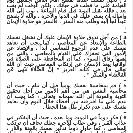
3 ‏) ﺗﺨﻴﻞ ﻧﻔﺴﻚ ﻋﻨﺪﻣﺎ ﺗﻔﻀﺢ ﺃﻣﺎﻡ ﺍﻟﻨﺎﺱ ﺃﺟﻤﻌﻴﻦ ﻳﻮﻡ
ﺍﻟﻘﻴﺎﻣﺔ ﻋﻠﻰ ﻣﺎ ﻓﻌﻠﺖ ﻓﻲ ﺣﻴﺎﺗﻚ ، ﻭﻟﻜﻦ ﺍﻟﻮﻗﺖ ﻟﻢ ﻳﻔﺖ
ﺑﻌﺪ ، ﻓﺎﻟﻠﻪ ﻳﻘﺒﻞ ﺍﻟﺘﻮﺑﺔ ﻗﺒﻞ ﻗﻴﺎﻡ ﺍﻟﺴﺎﻋﺔ ، ﺗﻮﺏ ﺇﻟﻰ ﺍﻟﻠﻪ
ﻭﺍﺳﺄﻟﻪ ﺃﻥ ﻳﺴﺘﺮ ﻋﻠﻴﻚ ﻓﻲ ﺍﻟﺪﻧﻴﺎ ﻭﺍﻵﺧﺮﺓ ، ﻭﺍﻟﻠﻪ ﻻ ﻳﻔﻀﺢ
ﻋﺒﺪﺍً ﻟﺠﺄ ﺇﻟﻴﻪ ﻭﻃﻠﺐ ﻣﻨﻪ ﺍﻟﺴﺘﺮ ، ﻓﺎﻟﺴﺘﺮ ﻫﻮ ﺣﻼﻭﺓ ﺍﻹﻳﻤﺎﻥ
.
–
4 ‏) ﻣﻦ ﺃﺟﻞ ﺗﺬﻭﻕ ﺣﻼﻭﺓ ﺍﻹﻳﻤﺎﻥ ﻋﻠﻴﻚ ﺃﻥ ﺗﺸﻐﻞ ﻧﻔﺴﻚ
ﺑﺎﻟﻄﺎﻋﺔ ﻭﺍﻹﺑﺘﻌﺎﺩ ﻋﻦ ﺍﻟﻤﻌﺎﺻﻲ ، ﻛﻤﺎ ﻳﺠﺐ ﺃﻥ ﺗﻌﺎﻫﺪ
ﻧﻔﺴﻚ ﻋﻠﻰ ﻋﺪﻡ ﺍﻟﺮﺟﻮﻉ ﻟﻠﻤﻌﺎﺻﻲ ﺃﺑﺪﺍً ، ﻭﺍﻹﺑﺘﻌﺎﺩ ﻋﻦ
ﺍﻷﻣﻮﺭ ﺍﻟﺘﻲ ﺗﺤﻔﺰﻙ ﻋﻠﻰ ﺍﻟﻘﻴﺎﻡ ﺑﺎﻟﻤﻌﺎﺻﻲ ، ﻭﺍﻟﺘﻲ ﻣﻦ
ﺃﻫﻤﻬﺎ ﺭﻓﺎﻕ ﺍﻟﺴﻮﺀ ، ﻛﻤﺎ ﺃﻥ ﺍﻟﻤﺤﺎﻓﻈﺔ ﻋﻠﻰ ﺍﻟﺼﻼﺓ ﻓﻲ
ﺃﻭﻗﺎﺗﻬﺎ ﻳﺒﻌﺪ ﺍﻹﻧﺴﺎﻥ ﻋﻦ ﺇﺭﺗﻜﺎﺏ ﺍﻟﻤﻌﺎﺻﻲ ﺣﻴﺚ ﺃﻥ ﺍﻟﻠﻪ
ﺗﻌﺎﻟﻰ ﻗﺎﻝ ﻓﻲ ﻛﺘﺎﺑﻪ ﺍﻟﻌﺰﻳﺰ ” ﺇِﻥَّ ﺍﻟﺼَّﻠَﺎﺓَ ﺗَﻨْﻬَﻰ ﻋَﻦِ
ﺍﻟْﻔَﺤْﺸَﺎﺀ ﻭَﺍﻟْﻤُﻨﻜَﺮِ ” .
–
5 ‏) ﻗﻢ ﺑﻤﺤﺎﺳﺒﺔ ﻧﻔﺴﻚ ﻳﻮﻣﻴﺎً ﻗﺒﻞ ﺃﻥ ﺗﻨﺎﻡ ، ﺣﻴﺚ ﺃﻥ
ﻣﺤﺎﺳﺒﺔ ﺍﻟﻨﻔﺲ ﻫﻲ ﻣﻦ ﺃﻫﻢ ﺍﻷﻣﻮﺭ ﻣﻦ ﺍﺟﻞ ﺗﺤﻘﻴﻖ
ﺍﻟﺘﻮﺑﺔ ﻭﺍﻟﻌﻮﺩﺓ ﺇﻟﻰ ﺍﻟﻠﻪ ﺳﺒﺤﺎﻧﻪ ﻭﺗﻌﺎﻟﻰ ، ﻛﻤﺎ ﻳﺠﺐ ﺃﻥ
ﺗﻨﺪﻡ ﻋﻠﻰ ﻣﺎ ﺍﻗﺘﺮﻓﺘﻪ ﻣﻦ ﺃﺧﻄﺎﺀ ﺧﻼﻝ ﺍﻟﻴﻮﻡ ﻭﺃﻥ ﺗﻌﺎﻫﺪ
ﻧﻔﺴﻚ ﻋﻠﻰ ﻋﺪﻡ ﺗﻜﺮﺍﺭ ﻣﺜﻞ ﻫﺬﺍ ﺍﻟﺨﻄﺄ .
–
6 ‏) ﻓﻜﺮ ﺩﻭﻣﺎً ﻓﻲ ﺍﻟﻤﻮﺕ ﻭﻣﺎ ﺑﻌﺪﻩ ، ﺣﻴﺚ ﺃﻥ ﺍﻟﺘﻔﻜﻴﺮ ﻓﻲ
ﻋﺬﺍﺏ ﺍﻟﻘﺒﺮ ، ﻭﻓﻲ ﻋﻘﺎﺏ ﺍﻵﺧﺮﺓ ﺟﻌﻠﻚ ﺗﺨﺎﻑ ﺃﻥ ﺗﺮﺗﻜﺐ
ﺍﻟﻤﻌﺎﺻﻲ ، ﻛﻤﺎ ﺣﺎﻭﻝ ﺩﻭﻣﺎً ﺗﺬﻛﻴﺮ ﻧﻔﺴﻚ ﺑﺎﻟﺠﻨﺔ ﻭﺍﻟﻨﺎﺭ ،