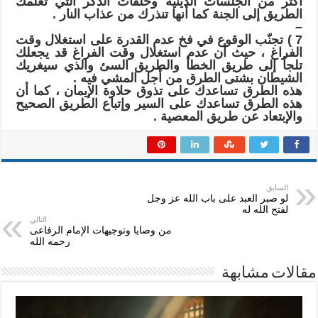
ﺃﻛﺜﺮ ﻣﻦ ﺍﻟﺠﻠﺴﺎﺕ ﺍﻟﺪﻳﻨﻴﺔ ﻭﺣﻠﻘﺎﺕ ﺍﻟﺬﻛﺮ ﺍﻟﺘﻲ ﺗﻌﻠﻤﻚ
ﺍﻟﻄﺮﻳﻖ ﺇﻟﻰ ﺍﻟﺠﻨﺔ ﻛﻤﺎ ﺃﻧﻬﺎ ﺗﻨﺬﺭﻙ ﻣﻦ ﻋﺬﺍﺏ ﺍﻟﻨﺎﺭ .
–
7 ‏) ﺗﺠﻨّﺐ ﺍﻟﻮﻗﻮﻉ ﻓﻲ ﻓﺦ ﻋﺪﻡ ﺍﻟﻘﺪﺭﺓ ﻋﻠﻰ ﺍﺳﺘﻐﻼﻝ ﻭﻗﺖ
ﺍﻟﻔﺮﺍﻍ ، ﺣﻴﺚ ﺃﻥ ﻋﺪﻡ ﺍﺳﺘﻐﻼﻝ ﻭﻗﺖ ﺍﻟﻔﺮﺍﻍ ﻗﺪ ﻳﺠﻌﻠﻚ
ﺗﻠﺠﺄ ﺇﻟﻰ ﻃﺮﻳﻖ ﺍﻟﺨﻄﺄ ﻭﺍﻟﻄﺮﻳﻖ ﺍﻟﺴﺊ ﻭﺍﻟﺬﻱ ﺳﻴﻐﺮﻳﻚ
ﺍﻟﺸﻴﻄﺎﻥ ﺑﺸﺘﻰ ﺍﻟﻄﺮﻕ ﻣﻦ ﺃﺟﻞ ﺍﻟﻤﺸﻲ ﻓﻴﻪ .
ﻫﺬﻩ ﺍﻟﻄﺮﻕ ﺗﺴﺎﻋﺪﻙ ﻋﻠﻰ ﺗﺬﻭﻕ ﺣﻼﻭﺓ ﺍﻹﻳﻤﺎﻥ ، ﻛﻤﺎ ﺃﻥ
ﻫﺬﻩ ﺍﻟﻄﺮﻕ ﺗﺴﺎﻋﺪﻙ ﻋﻠﻰ ﺍﻟﺴﻴﺮ ﻭﺇﺗﺒﺎﻉ ﺍﻟﻄﺮﻳﻖ ﺍﻟﺼﺤﻴﺢ
ﻭﺍﻹﺑﺘﻌﺎﺩ ﻋﻦ ﻃﺮﻳﻖ ﺍﻟﻤﻌﺼﻴﺔ .
السابق
ﻟﻮ ﺻﺒﺮ ﺍﻟﻌﺒﺪ ﻋﻠﻰ ﺑﺎﺏ ﺍﻟﻠﻪ ﻋﺰ ﻭﺟﻞ
ﻟﻔﺘﺢ ﺍﻟﻠﻪ ﻟﻪ
التالي
من وصايا وتوجيهات الإمام الرفاعى
رحمه الله
مقالات مشابهة