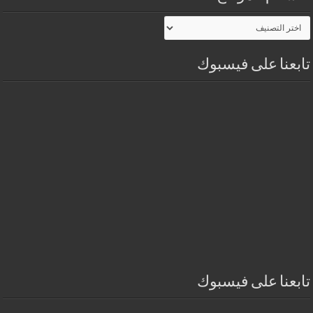
أقسـام
الموقـع
تابعنا على فيسبوك
تابعنا على فيسبوك