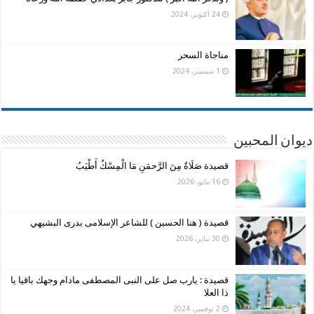
24 أكتوبر، 2024
مناجاة السحر
1 سبتمبر، 2024
ديوان المحبين
قصيدة صَلَاةٌ مِنَ الرَّحمَنِ مَا الْمِسْكُ أَطْيَبُ
16 مايو، 2026
قصيدة ( هنا الحسين ) للشاعر الإسلامى بدرى البشيهي
30 يناير، 2026
قصيدة : يارب صل على النبى المصطفى مادام وجهك باقيا يا
ذا العلا
2 نوفمبر، 2024