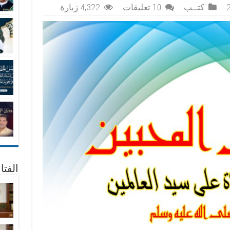
كتــب
10 تعليقات
4,322 زيارة
الفتا