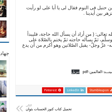
 حنبل فى النوم فقال لى يا أبا على لو رأيت
ر بين أيدينا .
له تعالى: ( من أراد أن يسأل الله حاجة، فليبدأ
 وسلّم، ثمّ يسأله حاجته ثمّ يختم بالصّلاة على
لله- عزّ وجلّ- يقبل الصّلاتين وهو أكرم من أن يدع
جهاد
ـد-العالمين-pdf
تنزيل
Pinterest
LinkedIn
Stumbleupon
التالي
تحميل كتاب كنوز الحسنات بثوان