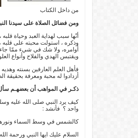
من داخل الكتاب
ومن فضائل الصلاة على سيدنا الن
أنّها سبب لهداية العبد وحياة قلبه 
وذكره ، استولت محبته على قلبه 
أوامره، ولا شك في شيء ممّا جاء ب
ويقتبس الهدي والفلاح وأنواع العلوم
فأهل العلم العارفين بسنته وهديه ا
أزدادوا له محبة ومعرفة بحقيقة الص
ذكـر في المواهب أن بعضهـم سأل
كيف يرد النبي صلى الله عليه وس
واحد ؟ فأنشد :
كالشمس في وسط السماء ونورها *
السلام عليك ايها النبي ورحمة الله 