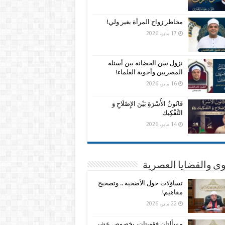
مخاطر زواج المرأة بغير ولي!
17 مايو، 2026
نزول سن الحضانة بين أسئلة
المصريين وأجوبة العلماء!
16 مايو، 2026
قَانُونُ الأُسْرَةِ بَيْنَ الإِصْلَاحِ وَ
التَّفْكِيك
14 مايو، 2026
وى والقضايا العصرية
تساؤلات حول الأضحية .. وتصحيح
مفاهيم!
22 مايو، 2026
مسألتان فقهيتان، بخصوص عشر