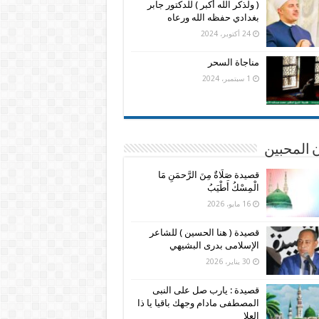
( ولذكر الله أكبر ) للدكتور جابر
بغدادي حفظه الله ورعاه
24 أكتوبر، 2024
مناجاة السحر
1 سبتمبر، 2024
 المحبين
قصيدة صَلَاةٌ مِنَ الرَّحمَنِ مَا
الْمِسْكُ أَطْيَبُ
16 مايو، 2026
قصيدة ( هنا الحسين ) للشاعر
الإسلامى بدرى البشيهي
30 يناير، 2026
قصيدة : يارب صل على النبى
المصطفى مادام وجهك باقيا يا ذا
العلا