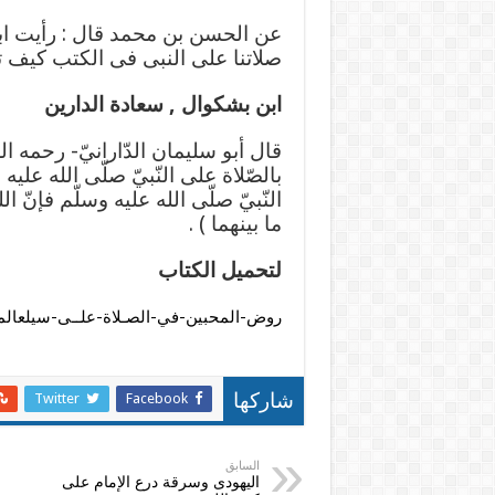
عن الحسن بن محمد قال : رأيت ابن
صلاتنا على النبى فى الكتب كيف تزه
ابن بشكوال , سعادة الدارين
قال أبو سليمان الدّارانيّ- رحمه ال
بالصّلاة على النّبيّ صلّى الله عليه
النّبيّ صلّى الله عليه وسلّم فإنّ ا
ما بينهما ) .
لتحميل الكتاب
روض-المحبين-في-الصـلاة-علــى-سيلعالمينــ
Twitter
Facebook
شاركها
السابق
اليهودى وسرقة درع الإمام على