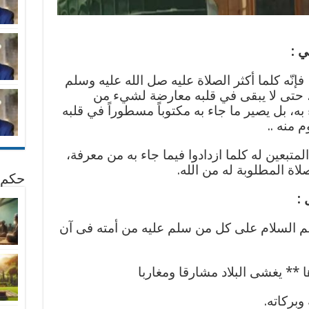
بي
:
، فإنّه كلما أكثر الصلاة عليه صل الله عليه وسلم
، حتى لا يبقى في قلبه معارضة لشيء من
ه، بل يصير ما جاء به مكتوباً مسطوراً في قلبه
 منه ..
لمتبعين له كلما ازدادوا فيما جاء به من معرفة،
لاة المطلوبة له من الله.
حكم 
:
لم السلام على كل من سلم عليه من أمته فى آن
* يغشى البلاد مشارقا ومغاربا
وبركاته.