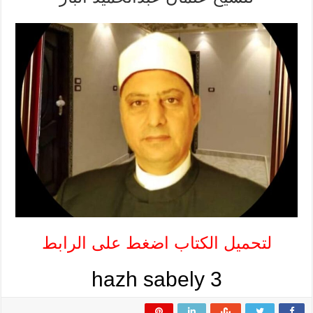
إلى
الله
ج
3) للشيخ
عثمان
عبدالحميد
الباز
مغلقة
لتحميل الكتاب اضغط على الرابط
hazh sabely 3