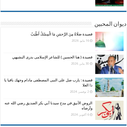
ديوان المحبين
قصيدة صَلَاةٌ مِنَ الرَّحمَنِ مَا الْمِسْكُ أَطْيَبُ
16 مايو، 2026
قصيدة ( هنا الحسين ) للشاعر الإسلامى بدرى البشيهي
30 يناير، 2026
قصيدة : يارب صل على النبى المصطفى مادام وجهك باقيا يا
ذا العلا
2 نوفمبر، 2024
الروض الأنيق في مدح سيدنا أبي بكر الصديق رضي الله عنه
وأرضاه
6 أكتوبر، 2024