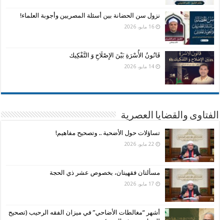
نزول سن الحضانة بين أسئلة المصريين وأجوبة العلماء!
16 مايو، 2026
قَانُونُ الأُسْرَةِ بَيْنَ الإِصْلَاحِ وَ التَّفْكِيك
14 مايو، 2026
الفتاوى والقضايا العصرية
تساؤلات حول الأضحية .. وتصحيح مفاهيم!
22 مايو، 2026
مسألتان فقهيتان، بخصوص عشر ذي الحجة
17 مايو، 2026
أشهر “مغالطات الأضاحي” في ميزان الفقه الرحيب (تصحيح