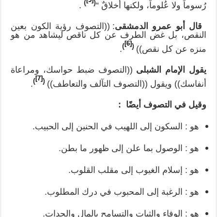
[5]
)
(
رُسوماً ولا عُلوماً، ولكنها أخلاقٌ “
.
قال أبو عمرو الدمشقى
: ((التصوف رؤية الكون بعين
النقص، بل غض الطرف عن كل ناقص ليشاهد من هو
[6]
)
(
منزه عن كل نقص))
.
يقول الإمام الشبلى
((التصوف ضبط حواسك، ومراعاة
[7]
)
(
أنفاسك)) ويقول ((التصوف التآلف والتعاطف))
.
وقيل في التصوف أيضًا :
هو : السكون إلى اللهيب في الحنين إلى الحبيب.
هو : الوصول بما علن إلى ظهور ما بطن.
هو : إسلام الغيوب إلى مقلب القلوب.
هو : الرغبة إلى المحبوب في درك المطلوب.
هو : الوفاء والثبات والتسامح بالمال والجدات.