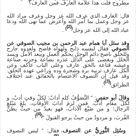
مطروح قلت هذا علامة العارف فمن العارف؟
قال: العارف الذي عرف الله عز وجل وعرف مراد الله
عز وجل وعمل بما أمر الله وأعرض عما نهى الله ودعا
[2]
)
(
عباد الله إلى الله عز وجل
.
وقد سئل أبا همام عبد الرحمن بن مجيب الصوفي عن
الصوفي
فقال لنفسه ذابح ولهواه فاضح ولعدوه جارح
وللخلق ناصح دائم الوجل يحكم العمل ويبعد الأمل ويسد
الخلل ويغضى على الذلل عذره بضاعة وحزنه صناعة
وعيشه قناعة بالحق عارف وعلى الباب عاكف وعن
الكل عازف تربية بره وشجرة وده وراعي عهده الخلق.
وقد قيل إن التصوف الاعتصام بالحقائق عند اختلاف
[3]
)
(
الطرائق
.
وقالَ أبو حفصٍ
: ” التَّصَوُّفُ كله آدابٌ: لكلّ وقتٍ أدبٌ، و
لكلّ مقام أدبٌ. فمن لزمَ آدابَ الأوقاتِ، بلغَ مَبْلغ
الرجال؛ و من ضَيَّع الآدابَ، فهو بعيدٌ من حيثُ يظنُّ
[4]
)
(
القُربَ، و مردودٌ من حيثُ يرجو القبولَ “
.
وسُئِل النُّورِيُّ عن التصوف
، فقال: ” ليس التصوف