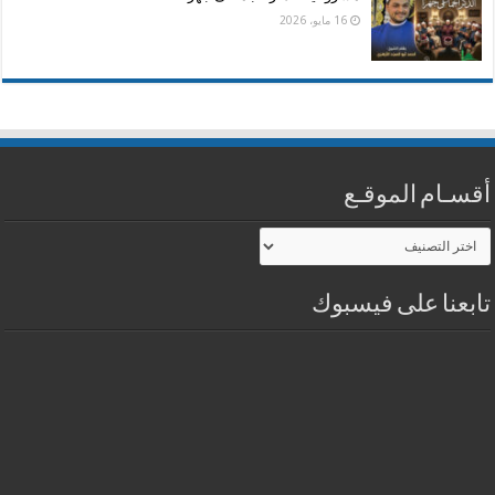
16 مايو، 2026
أقسـام الموقـع
أقسـام
الموقـع
تابعنا على فيسبوك