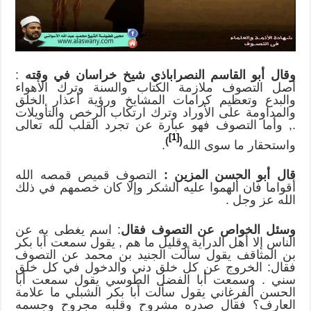
وقال أبو القاسم النصراباذي شيخ خراسان في وقته
:
أصل التصوف ملازمة الكتاب والسنة وترك الأهواء
والبدع وتعظيم كرامات المشايخ ورؤية أعذار الخلق
والمداومة على الأوراد وترك ارتكاب الرخص والتأويلات
., وأما التصوف فهو عبارة عن تجرد القلب لله تعالى
[1]
)
(
واستحقار ما سوى الله
.
قال أبو الحسن المزين
:
التصوف قميص قمصه الله
أقواما فان ألهموا عليه الشكر وإلا كان خصمهم في ذلك
الله عز وجل .
وسئل الخواص عن التصوف فقال
: اسم يغطى به عن
الناس إلا أهل الدراية وقليل ما هم , يقول سمعت أبا بكر
بن المثاقف يقول سألت الجنيد بن محمد عن التصوف
فقال: الخروج عن كل خلق دني والدخول في كل خلق
سني . وسمعت أبا الفضل الطوسي يقول سمعت أبا
الحسن الفرغاني يقول سألت أبا بكر الشبلي ما علامة
العارف؟ فقال صدره مشروح وقلبه مجروح وجسمه