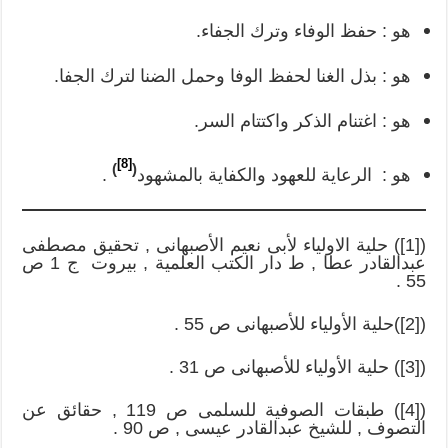
هو : حفظ الوفاء وترك الجفاء.
هو : بذل الغنا لحفظ الوفا وحمل الضنا لترك الجفا.
هو : اغتنام الذكر واكتتام السر.
[8]
)
(
هو : الرعاية للعهود والكفاية بالمشهود
.
([1]) حلية الاولياء لأبى نعيم الأصبهانى , تحقيق مصطفى
عبدالقادر عطا , ط دار الكتب العلمية , بيروت ج 1 ص
55 .
([2])حلية الأولياء للأصبهانى ص 55 .
([3]) حلية الأولياء للأصبهانى ص 31 .
([4]) طبقات الصوفية للسلمى ص 119 , حقائق عن
التصوف , للشيخ عبدالقادر عيسى , ص 90 .