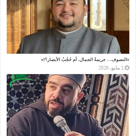
«التصوف… جريمةُ الجمال، أم حُجُبُ الأبصار؟!»
1 مايو، 2026