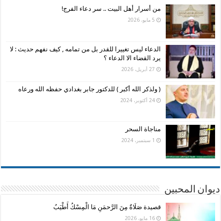
من أسرار أهل البيت .. سر دعاء الفرج!
5 مايو، 2026
الدعاء ليس تغييرا للقدر بل من تمامه , كيف نفهم حديث : لا
يرد القضاء الا الدعاء ؟
27 أبريل، 2026
( ولذكر الله أكبر ) للدكتور جابر بغدادي حفظه الله ورعاه
24 أكتوبر، 2024
مناجاة السحر
1 سبتمبر، 2024
ديوان المحبين
قصيدة صَلَاةٌ مِنَ الرَّحمَنِ مَا الْمِسْكُ أَطْيَبُ
16 مايو، 2026