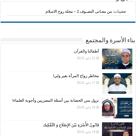
تعقيبات:
من معـانى التصـوف 2 – مجلة روح الاسلام
بناء الأسرة والمجتمع
أطفالنا والقرآن
22 مايو، 2026
مخاطر زواج المرأة بغير ولي!
17 مايو، 2026
نزول سن الحضانة بين أسئلة المصريين وأجوبة العلماء!
16 مايو، 2026
قَانُونُ الأُسْرَةِ بَيْنَ الإِصْلَاحِ وَ التَّفْكِيك
14 مايو، 2026