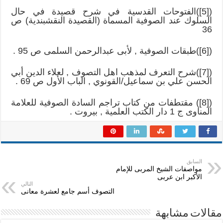
([5])الفتوحات القدسية في شرح قصيدة في حال
السلوك عند الصوفية المسماة (القصيدة النقشبندية) ص
36
([6])طبقات الصوفية , لأبى عبدالرحمن السلمى ص 95 .
([7])شرح التعرف لمذهب اهل التصوف , لعلاء الدين أبي
الحسن علي بن سماعيل/القونوي , الباب الأول ص 69 .
([8]) مقتطفات من كتاب تراجم السادة الصوفية للعلامة
المناوى ج 1 دار الكتب العلمية , بيروت .
السابق
مواصفات الشيخ المربى للإمام
الأكبر ابن عربى
التالي
التصوف أسم جامع لعشرة معانى
مقالات مشابهة