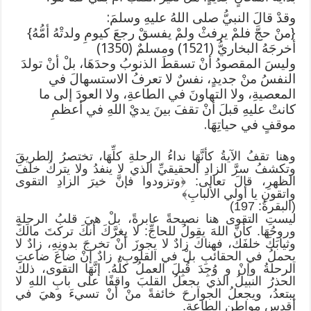
​وقدْ قالَ النبيُّ صلى اللهُ عليهِ وسلمَ:
{منْ حجَّ فلمْ يرفثْ ولمْ يفسقْ رجعَ كيومِ ولدتْهُ أمُّهُ}
أخرجَهُ البخاريُّ (1521) ومسلمٌ (1350)
​وليسَ المقصودُ أنْ تسقطَ الذنوبُ وحدَهَا، بلْ أنْ تولدَ
النفسُ منْ جديدٍ، نفسٌ لا تعرفُ الاستسهالَ في
المعصيةِ، ولا التهاونَ في الطاعةِ، ولا العودَ إلى ما
كانتْ عليهِ قبلَ أنْ تقفَ بينَ يديْ اللهِ في أعظمِ
موقفٍ في حياتِهَا.
​وهنا تقفُ الآيةُ كأنَّهَا نداءُ الرحلةِ كلِّهَا، تختصرُ الطريقَ
وتكشفُ سرَّ الزادِ الحقيقيِّ الذي لا ينفدُ ولا يتركُ خلفَ
الظهرِ، قالَ تعالى: ﴿وتزودوا فإنَّ خيرَ الزادِ التقوى
واتقونِ يا أولي الألبابِ﴾
(البقرةُ: 197)
​ليستِ التقوى هنا نصيحةً عابرةً، بلْ هيَ قلبُ الرحلةِ
وروحُهَا. كأنَّ اللهَ يقولُ للحاجِّ: لا يغرَّكَ أنكَ تركتَ مالَكَ
وثيابَكَ خلفَكَ، فهناكَ زادٌ لا يجوزَ أنْ تخرجَ بدونِهِ، زادٌ لا
يحملُ في الحقائبِ بلْ في القلوبِ، زادٌ إنْ ضاعَ ضاعتِ
الرحلةُ وإنْ و وُجِدَ قُبِلَ العملُ كلُّهُ. إنَّهَا التقوى، ذلكَ
الحذرُ النبيلُ الذي يجعلُ القلبَ واقفًا على بابِ اللهِ لا
يبتعدُ، ويجعلُ الجوارحَ خائفةً منْ أنْ تسيءَ وهيَ في
أقدسِ مواطنِ الطاعةِ.