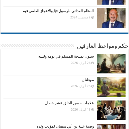
النظام الغذائي للرسول ﷺ والاعجاز العلمي فيه
9 ديسمبر، 2024
حكم ومواعظ العارفين
ستون نصيحة للمسلم في يومه وليلته
26 أبريل، 2026
موطنان
26 أبريل، 2026
علامات حسن الخلق عشر خصال
19 أبريل، 2026
وصية عتبة بن أبي سفيان لمؤدب ولده