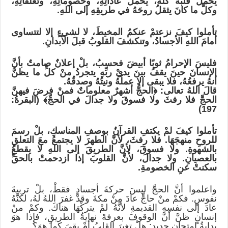
يحملُ قلبَهُ كلَّهُ، يحملُ عاداتِهِ، وخصوماتِهِ، وتعلّقاتِهِ،
وكلَّ ما كانَ يثقلُ روحَهُ في طريقِهِ إلى اللهِ.
​تأملوا كيفَ نزعتمْ عنكمُ المخيطَ، لا لشيءٍ إلا لتتساوى
أمامَ اللهِ الأجسادُ، وتنكشفَ القلوبُ قبلَ الأبدانِ.
فليسَ الإحرامُ ثوبًا أبيضَ فحسبُ، بلْ إعلانٌ صامتٌ بأنَّ
الإنسانَ حينَ يقفُ بينَ يديْ ربِّهِ يتجردُ منْ كلِّ ما يظنُّ
أنهُ يرفعُهُ، فلا يبقى إلا عملُهُ ونيتُهُ وصدقُهُ.
​قالَ اللهُ تعالى: ﴿الحجُّ أشهرٌ معلوماتٌ فمنْ فرضَ فيهنَّ
الحجَّ فلا رفثَ ولا فسوقَ ولا جدالَ في الحجِّ﴾ (البقرةُ:
197)
​تأملوا كيفَ لمْ يكتفِ القرآنُ بوصفِ المناسكِ، بلْ رسمَ
للروحِ منهجَهَا. فلا رفثَ، لأنَّ الطهرَ لا يجتمعُ معَ التعلقِ
بالشهوةِ. ولا فسوقَ، لأنَّ الطريقَ إلى اللهِ لا يقطعُ
بالعصيانِ. ولا جدالَ، لأنَّ القلوبَ إذا ازدحمتْ بالحقِّ
سكنتْ عنِ الخصومةِ.
​واعلموا أنَّ الحجَّ ليسَ حركةَ أجسادٍ فقطْ، بلْ تربيةَ
نفوسٍ. فكمْ منْ حاجٍّ عادَ منْ مكةَ وقدْ غفرَ اللهُ لهُ، لكنَّهُ
عادَ إلى نفسِهِ القديمةِ لأنَّهُ لمْ يتركْهَا هناكَ. وكمْ منْ
إنسانٍ ظنَّ أنَّ الوقوفَ بعرفةَ نهايةُ الطريقِ، فإِذا هوَ
بدايةُ امتحانٍ جديدٍ: هلْ تغيرَ القلبُ أمْ بقيَ كما هوَ؟