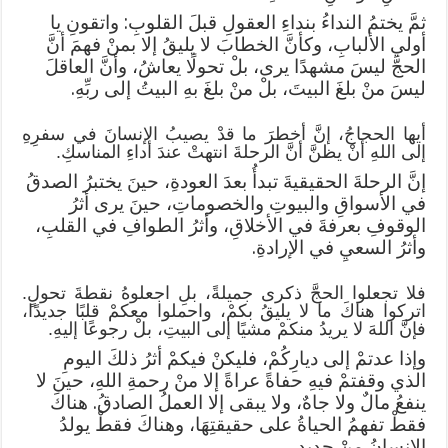
​ثمَّ يختمُ النداءُ بنداءِ العقولِ قبلَ القلوبِ: واتقونِ يا
أولي الألبابِ، وكأنَّ الخطابَ لا يليقُ إلا بمنْ فهمَ أنَّ
الحجَّ ليسَ مشهدًا يرى، بلْ تحولًا يعاشُ، وأنَّ العاقلَ
ليسَ منْ بلغَ البيتَ، بلْ منْ بلغَ بهِ البيتُ إلى ربِّهِ.
​أيها الحجاجُ، إنَّ أخطرَ ما قدْ يصيبُ الإنسانَ في سفرِهِ
إلى اللهِ أنْ يظنَّ أنَّ الرحلةَ انتهتْ عندَ أداءِ المناسكِ.
إنَّ الرحلةَ الحقيقيةَ تبدأُ بعدَ العودةِ، حينَ يختبرُ الصدقُ
في الأسواقِ والبيوتِ والخصوماتِ، حينَ يرى أثرُ
الوقوفِ بعرفةَ في الأخلاقِ، وأثرُ الطوافِ في القلبِ،
وأثرُ السعيِ في الإرادةِ.
​فلا تجعلوا الحجَّ ذكرى جميلةً، بلِ اجعلوهُ نقطةَ تحولٍ.
اتركوا هناكَ ما لا يليقُ بكمْ، واحملوا معكمْ قلبًا جديدًا،
فإنَّ اللهَ لا يريدُ منكمْ مشيًا إلى البيتِ، بلْ رجوعًا إليهِ.
​وإذا عدتمْ إلى ديارِكُمْ، فليكنْ فيكمْ أثرُ ذلكَ اليومِ
الذي وقفتمْ فيهِ حفاةً عراةً إلا منْ رحمةِ اللهِ، حينَ لا
ينفعُ مالٌ ولا جاهٌ، ولا يبقى إلا العملُ الصادقُ. هناكَ
فقطْ تفهمُ الحياةُ على حقيقتِهَا، وهناكَ فقطْ يولدُ
الإنسانُ منْ جديدٍ.