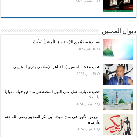
1 سبتمبر، 2024
ديوان المحبين
قصيدة صَلَاةٌ مِنَ الرَّحمَنِ مَا الْمِسْكُ أَطْيَبُ
16 مايو، 2026
قصيدة ( هنا الحسين ) للشاعر الإسلامى بدرى البشيهي
30 يناير، 2026
قصيدة : يارب صل على النبى المصطفى مادام وجهك باقيا يا
ذا العلا
2 نوفمبر، 2024
الروض الأنيق في مدح سيدنا أبي بكر الصديق رضي الله عنه
وأرضاه
6 أكتوبر، 2024