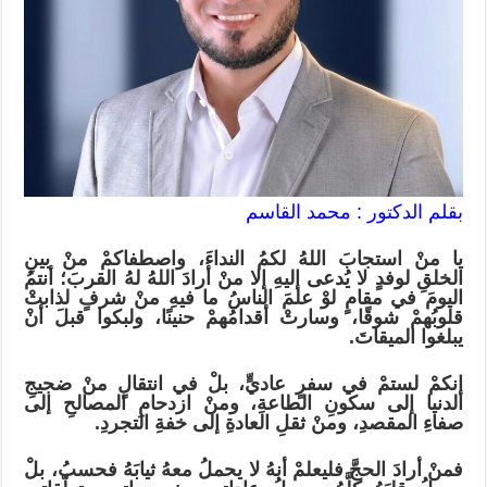
​بقلم الدكتور : محمد القاسم
يا منْ استجابَ اللهُ لكمُ النداءَ، واصطفاكمْ منْ بينِ
الخلقِ لوفدٍ لا يُدعى إليهِ إلا منْ أرادَ اللهُ لهُ القربَ؛ أنتمُ
اليومَ في مقامٍ لوْ علمَ الناسُ ما فيهِ منْ شرفٍ لذابتْ
قلوبُهمْ شوقًا، وسارتْ أقدامُهمْ حنينًا، ولبكوا قبلَ أنْ
يبلغوا الميقاتَ.
​إنكمْ لستمْ في سفرٍ عاديٍّ، بلْ في انتقالٍ منْ ضجيجِ
الدنيا إلى سكونِ الطاعةِ، ومنْ ازدحامِ المصالحِ إلى
صفاءِ المقصدِ، ومنْ ثقلِ العادةِ إلى خفةِ التجردِ.
فمنْ أرادَ الحجَّ فليعلمْ أنهُ لا يحملُ معهُ ثيابَهُ فحسبُ، بلْ