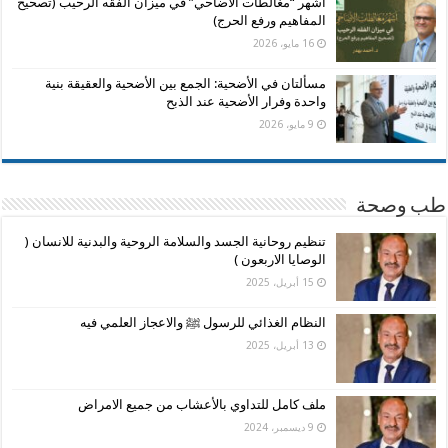
أشهر “مغالطات الأضاحي” في ميزان الفقه الرحيب (تصحيح
المفاهيم ورفع الحرج)
16 مايو، 2026
مسألتان في الأضحية: الجمع بين الأضحية والعقيقة بنية
واحدة وفرار الأضحية عند الذبح
9 مايو، 2026
طب وصحة
تنظيم روحانية الجسد والسلامة الروحية والبدنية للانسان (
الوصايا الاربعون )
15 أبريل، 2025
النظام الغذائي للرسول ﷺ والاعجاز العلمي فيه
13 أبريل، 2025
ملف كامل للتداوي بالأعشاب من جميع الامراض
9 ديسمبر، 2024