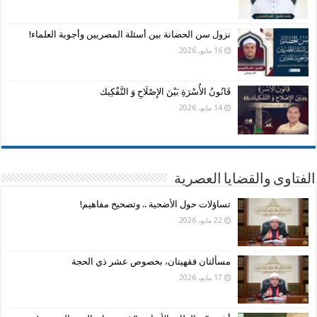
نزول سن الحضانة بين أسئلة المصريين وأجوبة العلماء!
16 مايو، 2026
قَانُونُ الأُسْرَةِ بَيْنَ الإِصْلَاحِ وَ التَّفْكِيك
14 مايو، 2026
الفتاوى والقضايا العصرية
تساؤلات حول الأضحية .. وتصحيح مفاهيم!
22 مايو، 2026
مسألتان فقهيتان، بخصوص عشر ذي الحجة
17 مايو، 2026