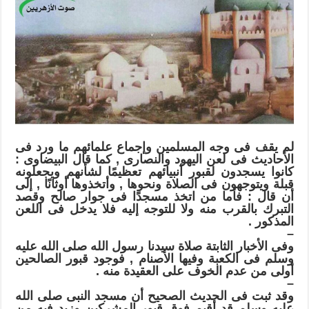
فى
مسجد
به
ضريح
باطلة
مغلقة
لم يقف فى وجه المسلمين وإجماع علمائهم ما ورد فى
الأحاديث فى لعن اليهود والنصارى , كما قال البيضاوى :
كانوا يسجدون لقبور أنبيائهم تعظيمًا لشأنهم ويجعلونه
قبلة ويتوجهون فى الصلاة ونحوها , وأتخذوها أوثانًا , إلى
أن قال : فأما من اتخذ مسجدًا فى جوار صالح وقصد
التبرك بالقرب منه ولا للتوجه إليه فلا يدخل فى اللعن
المذكور .
–
وفى الأخبار الثابتة صلاة سيدنا رسول الله صلى الله عليه
وسلم فى الكعبة وفيها الأصنام , فوجود قبور الصالحين
أولى من عدم الخوف على العقيدة منه .
–
وقد ثبت فى الحديث الصحيح أن مسجد النبى صلى الله
عليه وسلم قد أقيم فوق قبور المشركين وزيد فيه من