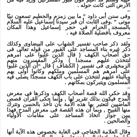
الأرض التى كانت حوله .
–
وفى سنن أبى داود ” ما بين زمزم والحطيم تسعون نبيًا
موتى ” .وفى الثابت أن قبر سيدنا إسماعيل عليه السلام
بالمسجد الحرام فى حجر إسماعيل وهذا المكان
معروف بأفضلية الصلاة فيه .
–
ولقد ذكر صاحب تفسير الشهاب على البيضاوى وكذلك
ذكر غيره بناء المساجد على القبور من قوله تعالى فى
حق أصحاب الكهف ( قال الذين غلبوا على أمرهم
لنتخذن عليهم مسجدا ) وذكر المفسرون منهم
الزمخشرى فى تفسير ( الكشاف ) قال “أن الذين غلبوا
على أمرهم هم المسلمين وملكهم وكانوا أولى بهم
وبالبناء عليهم لنتخذن على باب الكهف مسجدًا يصلى فيه
المسلمون ويتبركون بمكانهم .
–
وقد حكى الله قصة أصحاب الكهف وذكرها فى معرض
المدح فيكون بذلك تقرير لها , وإنما حكى القرآن قصص
الماضيين لتعتبر بها هذه الأمة بأن تأخذ بالحسن وتترك
منها القبيح , وبما أن هذه القصة فى معرض المدح فهذا
يبين جواز اتخاذ المساجد على مقامات الأولياء
والصالحين .
–
وقال العلامة الخفاجى فى الغاية بخصوص هذه الآية أنها