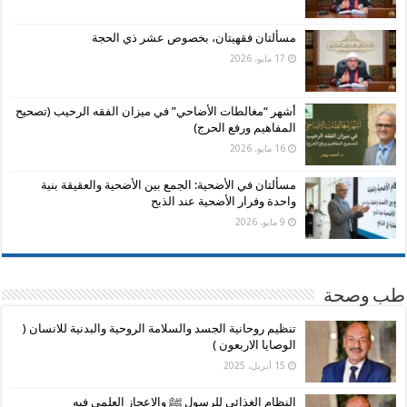
مسألتان فقهيتان، بخصوص عشر ذي الحجة
17 مايو، 2026
أشهر “مغالطات الأضاحي” في ميزان الفقه الرحيب (تصحيح
المفاهيم ورفع الحرج)
16 مايو، 2026
مسألتان في الأضحية: الجمع بين الأضحية والعقيقة بنية
واحدة وفرار الأضحية عند الذبح
9 مايو، 2026
طب وصحة
تنظيم روحانية الجسد والسلامة الروحية والبدنية للانسان (
الوصايا الاربعون )
15 أبريل، 2025
النظام الغذائي للرسول ﷺ والاعجاز العلمي فيه