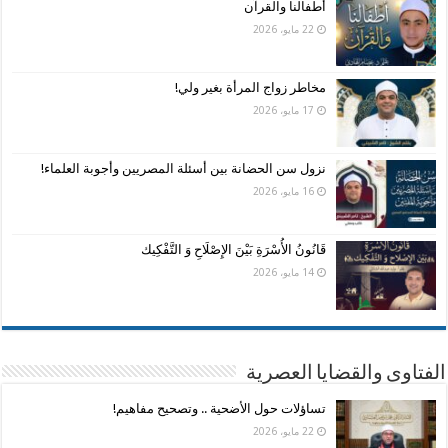
أطفالنا والقرآن
22 مايو، 2026
مخاطر زواج المرأة بغير ولي!
17 مايو، 2026
نزول سن الحضانة بين أسئلة المصريين وأجوبة العلماء!
16 مايو، 2026
قَانُونُ الأُسْرَةِ بَيْنَ الإِصْلَاحِ وَ التَّفْكِيك
14 مايو، 2026
الفتاوى والقضايا العصرية
تساؤلات حول الأضحية .. وتصحيح مفاهيم!
22 مايو، 2026