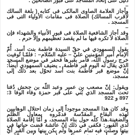
دليل على إتخاذ المساجد على قبور الصالحين .
–
وأجاز العلامة الصاوى المالكى فى كتابه ( بلغة السالك
لأقرب المسالك) الصلاة فى مقامات الأولياء التى فى
المسجد .
–
وقد أجاز الشافعية الصلاة فى قبور الأنبياء والشهداء فإن
الصلاة لا تكره فيها ما لم يقصد تعظيمهم وإلا حرم .
–
يقول السمهودي في حقّ السيدة فاطمة بنت أسد، أُمّ
الاِمام أمير الموَمنين عليّ – عليه السّلام– : فلمّـا تُوفيت
خرج رسول اللّه، فأمر بقبرها فحفر في موضع المسجد
الذي يقال له اليوم قبر فاطمة. ـ يضيف السمهودي أيضاً:
إنّ موضع قبر فاطمة بنت أسد تحوّل بعد ذلك إلى
مسجد،
ويقول: إنّ مصعب بن عمير وعبد اللّه بن جحش دُفنا
تحت المسجد الذي بُني على قبر حمزة وفاء الوفا 3:
897 و 922
–
وقد كان هذا المسجد موجوداً إلى زمان احتلال الوهابيين
لهذه البقاع المقدّسة فدمّروه بمعاول الظلم
والضغينة.هذا كلّه حول بناء المسجد، و أمّا إقامة الصلاة
لدى القبور: فكفى في ذلك إنّ عائشة قضت حياتها في
بيتها وصلَّت فيه تمام عمرها ولم يكن بينها وبين القبر أيّ