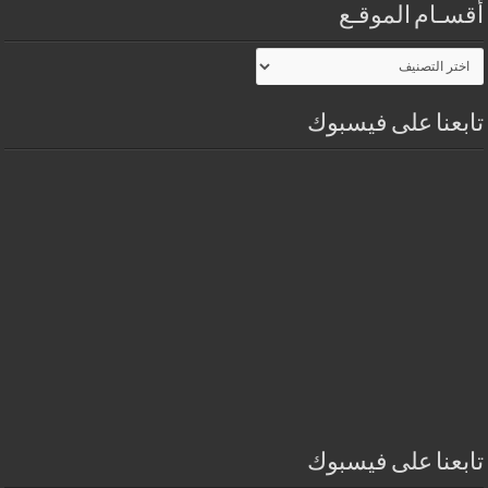
أقسـام الموقـع
أقسـام
الموقـع
تابعنا على فيسبوك
تابعنا على فيسبوك