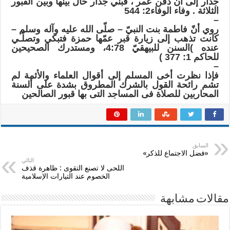
جدار إلى أن دفن عمر ، فبُني جدار حال بينها وبين القبور
الثلاثة . وفاء الوفاء2: 544
–
روي أنّ فاطمة بنت النبيّ – صلّى الله عليه وآله وسلم –
كانت تذهب إلى زيارة قبر عمّها حمزة فتبكي وتصلّـي
عنده )السنن للبيهقيّ 4:78، ومستدرك الصحيحين
للحاكم 1: 377 )
–
فإذا نظرت أخى المسلم إلى أقوال العلماء والأئمة لم
تشم رائحة القول بالشرك المطروق بشدة على ألسنة
المحاربين للصلاة فى المساجد التى بها قبور الصالحين
السابق
«فضل الاجتماع للذكر»
التالي
اللحى لا تصنع التقوى : ظاهرة قذف
الخصوم عند التيارات الإسلامية
مقالات مشابهة