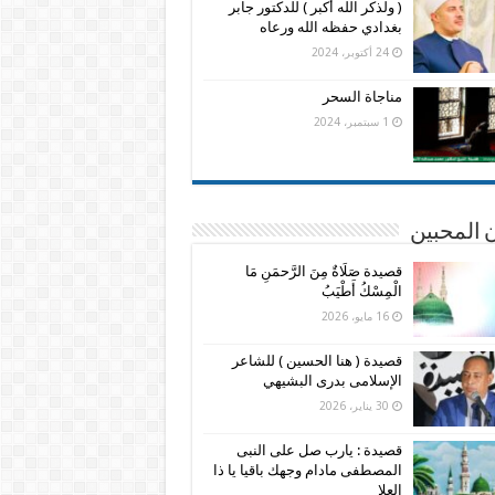
( ولذكر الله أكبر ) للدكتور جابر
بغدادي حفظه الله ورعاه
24 أكتوبر، 2024
مناجاة السحر
1 سبتمبر، 2024
 المحبين
قصيدة صَلَاةٌ مِنَ الرَّحمَنِ مَا
الْمِسْكُ أَطْيَبُ
16 مايو، 2026
قصيدة ( هنا الحسين ) للشاعر
الإسلامى بدرى البشيهي
30 يناير، 2026
قصيدة : يارب صل على النبى
المصطفى مادام وجهك باقيا يا ذا
العلا