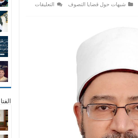
على
شبهات حول قضايا التصوف
التعليقات
القول
الصريح
في
حكم
الصلاة
في
مساجد
الضريح
مغلقة
الفتا