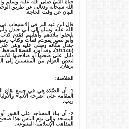
حياة النَّبيِّ صلى الله عليه وسلم و
الله سبحانه وتعالى عن طريق الوحي، ك
البيان عن وقت الحاجة.
الله عليه وسلم إلى أبي جندل وأب
يلحقوا ببلادهم وأهليهم فقدم كتا
وأبو بصير يموت، فمات وكتاب رسول 
جندل مكانه وصلَّى عليه وبنى على 
دليل على صحتها أو صلاحيتها للاست
لبعض العوام من المنتسبين إلى الع
برهان.
الخلاصة:
1- أن الصَّلاة في في جميع بقاع 
المقامة على أضرحة الأنبياء والأول
ريب.
2- أن بناء المساجد على القبور أ
المسجد وإلى يوم الناس هذا صحيح 
المذاهب الإسلامية المتبوعة.