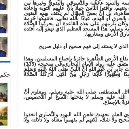
ة والسيد عائشة والدُّسوقي والبدويِّ وغيرها من
م، وأفتوا النَّاسَ جهلًا بأنَّ عليهم التوبة وإعادة
َّاهرة، بل إنَّ بعضَ الجهَّال لم يكتف بهذه الفتوى
الحرق أو الهدم، عياذًا بالله تعالى، فانتهكُوا حُرمة
 وكان يلزمهم على هذه القاعدة أن يحرمُوا الصَّلاة
وسلم، هذا المسجد العظيم الذي تهفو إليه أفئدة
شارق الأرض ومغاربها.
د الذي لا يستند إلى فهم صحيح أو دليل صريح
جميع بقاع الأرض الطَّاهرة جائزةٌ بإجماع المسلمين، وهذا
الإجماعُ مستنده دليل صحيحٌ صريح متفق عليه رواه الإمام البخاري في صحيحه (335)
5) من حديث جَابِرِ بْنِ عَبْدِ اللَّهِ أَنَّ النَّبِيَّ صَلَّى اللَّهُ عَلَيْهِ وَسَلَّمَ
طَهُورًا فَأَيُّمَا رَجُلٍ مِنْ أُمَّتِي أَدْرَكَتْهُ الصَّلَاةُ
حكم 
ائل المصطفى صلى الله عليه وسلم، ومعلوم أنَّ
عليه وسلم لا يدخلها النَّسخُ أو التَّخصيص،
زةٌ بالإجماع.
العلم بحديثِ «لعن الله اليهود والنَّصارى اتخذوا
 ولا شكَّ، لكنهم لم يفهموا معناه ولا دلالته ولا