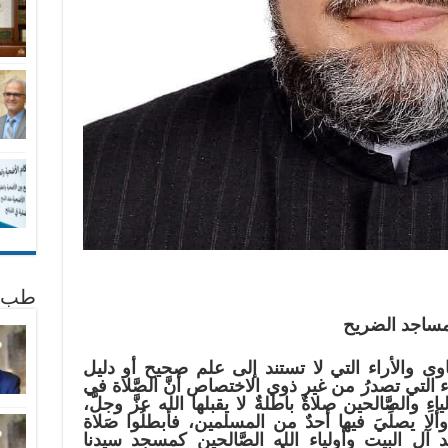
طب 
مساجد الضريح
اوى والأراء التي لا تستند إلى علم صحيح أو دليل
التي تصدرُ من غير ذوي الاختصاص أنَّ الصَّلاة في
ياءِ والصَّالحين صلاةٌ باطلةٌ لا يقبلها الله عزَّ وجلَّ،
ألا يصلِّيَ فيها أحدٌ من المسلمين، فأبطلُوا صَلاة
ل البيت وأولياء الله الصَّالحين كمسجد سيدنا