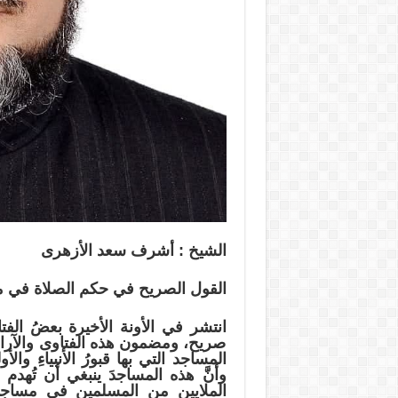
الشيخ : أشرف سعد الأزهرى
القول الصريح في حكم الصلاة في 
انتشر في الأونة الأخيرة بعضُ الفت
صريح، ومضمون هذه الفتاوى والآراء 
المساجد التي بها قبورُ الأنبياءِ والأول
وأنَّ هذه المساجدَ ينبغي أن تُهدم و
الملايين من المسلمين في مساجد آ