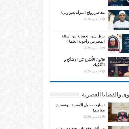
مخاطر زواج المرأة بغير ولي!
17 مايو، 2026
نزول سن الحضانة بين أسئلة
المصريين وأجوبة العلماء!
16 مايو، 2026
قَانُونُ الأُسْرَةِ بَيْنَ الإِصْلَاحِ وَ
التَّفْكِيك
14 مايو، 2026
وى والقضايا العصرية
تساؤلات حول الأضحية .. وتصحيح
مفاهيم!
22 مايو، 2026
مسألتان فقهيتان، بخصوص عشر