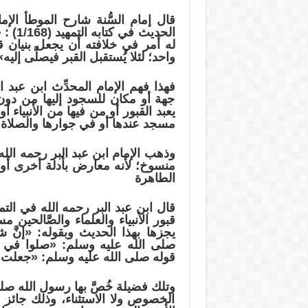
قال إمام السُّنة شارح الموطأ الإ
الحديث
له أمر في خلافته أن يجعل بنيان 
واحد؛ لئلا يُستقبل القبر فيصلَّى إليه»
فهذا فهم الإمام المحدِّث ابن عبد ال
جهة أو مكان للسجود إليها من دون ا
يعبد القبور أو من فيها من الأنبياء 
مسجد عندها أو في جوارها والصلاة
وذهب الإمام ابن عبد البر رحمه الل
منسوخ؛ لأنه معارض بأدلة أخرى أو
الطاهرة
قبور الأنبياء والعلماء والصَّالحين م
يجزها بهذا الحديث وبقوله: «إنَّ 
صلى الله عليه وسلم: «صلوا في بيو
قوله صلى الله عليه وسلم: «جعلت 
وتلك فضيلة خُصَّ بها رسول الله صل
الخصوص ولا الاستثناء، وذلك جائز ف