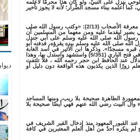
الوحي ينزل على النبيِّ، ولو كان هذا محرمًا لأعلمه
ما أعلمه ببناء مسجد الضِّرار؛ لأنه لا يجوز تأخير
قال ابن عبد البر في الاستيعاب في معرفة الأصحاب (2/13): «وكتب رسول الله صلى
ي بصير ليقدما عليه ومن معهما من المسلمين أن
ب رسول الله صلى الله عليه وسلم على أبي جندل
الله صلى الله عليه وسلم بيده يقرؤه، فدفنه أبو
قبره مسجدًا». وذكرها ابن الأثير في أسد الغابة
(1/1146). وقد أورد القصة الحافظ في فتح الباري (5/351) واستشهد واستدل بها، وهذا
دلال عند الحافظ ابن حجر رحمه الله ، فلا تلتفت
ديوان
لم زورًا الذين يكذبون هذه الواقعة دون دليل أو
المعمورة الطاهرة صحيحة بلا ريب، ومنها المساجد
ياء وآل البيت رضي الله عنهم فهي أيضًا صحيحة بلا
و عند القبور المعهود منذ إدخال القبر الشريف في
لم ينكره أحدٌ من أهل العلم المعتبرين في كافة