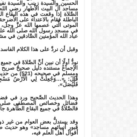
الحسين والسيدة زينب والسيدة نفيس
مساجد آل البيت الأطهار رضي الله عنه
الصَّلاة إذا وقعت في هذه البقاع الط
الباطلة فقام بالاعتداء على الأضرحة ب
الموتى الَّتي عصمها الله عزَّ وجل،
في مسجد رسول الله صلى الله عليه 
عباد الله المؤمنين الصَّادقين في م
وقبل أن نردَّ على هذا الكلام الفاس
نودُّ أولًا أن نبين أنَّ الصَّلاةََ في 
ومسلم في صحيحه (21
قَالَ: «…وَجُعِلَتْ لِي الْأَرْضُ مَسْجِدًا وَ
فَلْيُصَلِّ».
وهذا الحديث الصَّحيح ورد في فض
فضائل وخصائص المصطفى صلى الله 
فالصَّلاةُ في جميع البقاع الطَّاهرة جائ
وقد يستدلُّ بعض العوام من غير ذوي 
قبور أنبيائهم مساجد» وهو حديث صحيح
أقوال أهل العلم فيه،