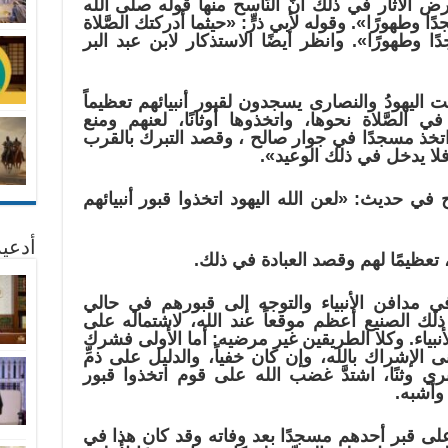
ض الآثار في ذلك أنَّ النَّاسح منها قوله صلى الله
وطهورًا». وقوله لأبي ذرٍّ: «حيثما أدركتك الصَّلاة
طهورًا». وانظر أيضًا الاستذكار لابن عبد البر
ت اليهودُ والنصارى يسجدون لقبور أنبيائهم تعظيماً
 الصَّلاة نحوها، واتخذوها أوثانًا، لعنهم ومنع
اتخذ مسجدًا في جوار صالح ، وقصد التبرك بالقرب
 فلا يدخل في ذلك الوعيد».
ي حديث: «لعن الله اليهود اتخذوا قبور أنبيائهم
أدعية
ء، تعظيمًا لهم وقصد العبادة في ذلك.
ة في مدافن الأنبياء والتوجه إلى قبورهم في حالي
َّ ذلك الصنيع أعظم موقعاً عند الله، لاشتماله على
أنبياء. وكلا الطريقين غير مرضيه: أما الأولى فشرك
ى الإشراك بالله، وإن كان خفياً، والدليل على ذمِّ
ري وثنًا، اشتدَّ غضب الله على قوم اتخذوا قبور
وأشبه.
لى قبر أحدهم مسجدًا بعد وفاته وقد كان هذا في