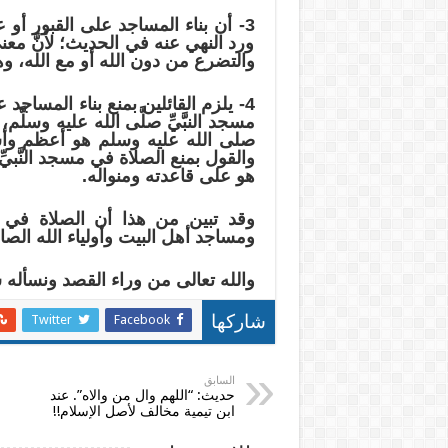
3- أن بناء المساجد على القبور أو 
ورد النهي عنه في الحديث؛ لأنَّ معنى
والتضرع من دون الله أو مع الله، و
4- يلزم القائلين بمنع بناء المساجد ع
مسجد النبَّيِّ صلَّى الله عليه وسلَّم،
صلى الله عليه وسلم هو أعظم وأ
والقول بمنع الصلاة في مسجد النَّبيّ
هو على قاعدته ومنواله.
وقد تبين من هذا أن الصلاة في
ومساجد أهل البيت وأولياء الله الص
والله تعالى من وراء القصد ونسأله س
Twitter
Facebook
شاركها
السابق
حديث: “اللهم وال من والاه”. عند
ابن تيمية مخالف لأصل الإسلام!!