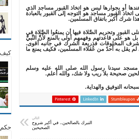
عندها أو بجوارها ليس هو اتخاذ القبور مساجد الذي
 اتخاذ القبور مساجد هو التوجه إلى القبور بالعبادة
هذا شرك أكبر باتفاق المسلمين.
لى القبور وتحريم الصَّلاة فيها أن يمنعُوا الصَّلاة في
 بل هو على قاعدتهم وفهمهم أولى بالمنع لأنَّ النَّبيَّ
شرف المخلوقات فذريعة الشرك في جانبه أقوى.
ِ لم يقل به أحدٌ من عُقلاء المسلمين، فكيف يمنع ما
كيف 
 مسجد سيدنا رسول الله صلى الله عليه وسلم
الحين صحيحة بلا ريب ولا شك، والله أعلم.
بحانه التوفيق والهداية.
Pinterest
LinkedIn
Stumbleupon
التالي
التبرك بالصالحين.. في أكبر شروح
حكم 
الصحيحين