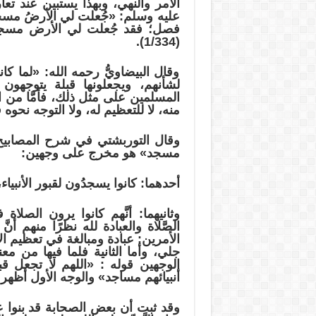
الأمر والنهي، وبهذا يستبين عند تعار
عليه وسلم: «جُعلت لي الأرضُ مسجدًا 
فصل؛ فقد جُعلت لي الأرض مسجدًا و
(1/334).
وقال البيضاويُّ رحمه الله: «لما كان
لشأنهم، ويجعلونها قبلة يتوجهون في
المسلمين على مثل ذلك، فأمَّا من 
منه، لا للتعظيم له، ولا التوجه نحوه
وقال التوربشتي في شرح المصابيح ف
مسجد» هو مخرج على وجهين:
أحدهما: كانوا يسجدُون لقبور الأنبيا
وثانيهما: أنَّهم كانوا يرون الصلا
الصَّلاة والعبادة لله نظرًا منهم أن
الأمرين: عبادة ومبالغة في تعظيم ال
جلي، وأما الثانية فلما فيها من معن
الوجهين قوله : «اللهم لا تجعل قب
أنبيائهم مساجد» والوجه الأول أظهر 
وقد ثبت أن بعض الصحابة قد بنوا ع