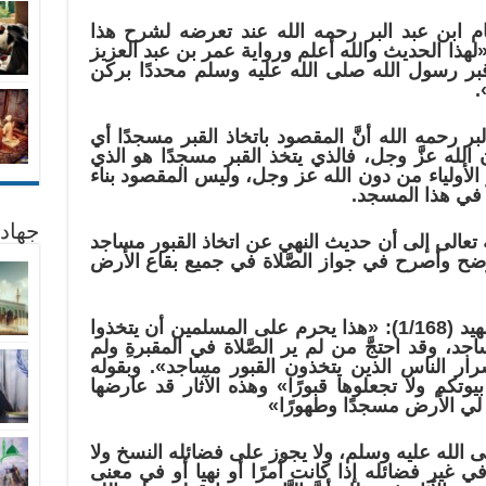
مام ابن عبد البر رحمه الله عند تعرضه لشرح هذا
 في كتابه التمهيد (1/168) : «لهذا الحديث والله أعلم ورواية عمر بن عبد العزيز
قبر رسول الله صلى الله عليه وسلم محددًا بركن
.
بر رحمه الله أنَّ المقصود باتخاذ القبر مسجدًا أي
لله عزَّ وجل، فالذي يتخذ القبر مسجدًا هو الذي
أو الأولياء من دون الله عز وجل، وليس المقصود بناء
 في هذا المسجد.
جهاد
ه تعالى إلى أن حديث النهي عن اتخاذ القبور مساجد
ضح وأصرح في جواز الصَّلاة في جميع بقاع الأرض
قال ابن عبد البر رحمه الله في التمهيد (1/168): «هذا يحرم على المسلمين أن يتخذوا
ساجد، وقد احتجَّ من لم ير الصَّلاة في المقبرةِ ولم
شرار الناس الذين يتخذون القبور مساجد». وبقوله
تكم ولا تجعلوها قبورًا» وهذه الآثار قد عارضها
لي الأرض مسجدًا وطهورًا»
ى الله عليه وسلم، ولا يجوز على فضائله النسخ ولا
ي غير فضائله إذا كانت أمرًا أو نهيا أو في معنى