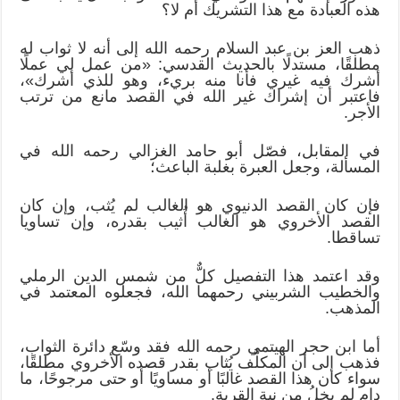
هذه العبادة مع هذا التشريك أم لا؟
ذهب العز بن عبد السلام رحمه الله إلى أنه لا ثواب له
مطلقًا، مستدلًا بالحديث القدسي: «من عمل لي عملًا
أشرك فيه غيري فأنا منه بريء، وهو للذي أشرك»،
فاعتبر أن إشراك غير الله في القصد مانع من ترتب
الأجر.
في المقابل، فصّل أبو حامد الغزالي رحمه الله في
المسألة، وجعل العبرة بغلبة الباعث؛
فإن كان القصد الدنيوي هو الغالب لم يُثب، وإن كان
القصد الأخروي هو الغالب أُثيب بقدره، وإن تساويا
تساقطا.
وقد اعتمد هذا التفصيل كلٌّ من شمس الدين الرملي
والخطيب الشربيني رحمهما الله، فجعلوه المعتمد في
المذهب.
أما ابن حجر الهيتمي رحمه الله فقد وسّع دائرة الثواب،
فذهب إلى أن المكلَّف يُثاب بقدر قصده الأخروي مطلقًا،
سواء كان هذا القصد غالبًا أو مساويًا أو حتى مرجوحًا، ما
دام لم يخلُ من نية القربة.