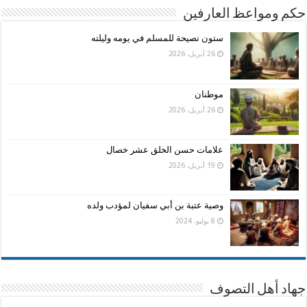
حكم ومواعظ العارفين
ستون نصيحة للمسلم في يومه وليلته
26 أبريل، 2026
موطنان
26 أبريل، 2026
علامات حسن الخلق عشر خصال
19 أبريل، 2026
وصية عتبة بن أبي سفيان لمؤدب ولده
8 يوليو، 2024
جهاد أهل التصوف