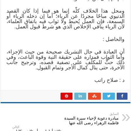
ومحل هذا الخلاف كلّه إنما هو فيما إذا كان القصد
الدنيوي مباحًا مجردًا عن الرياء؛ أما إن دخله الرياء أو
السمعة، فإن العمل يُحبط ولا ثواب فيه باتفاق العلماء،
لأن الرياء ينافي الإخلاص الذي هو شرط قبول العمل.
والحاصل :
أن العبادة في حال التشريك صحيحة من حيث الإجزاء،
وأما الثواب فمداره على حقيقة النية وقوة الباعث، وفي
ذلك حثٌّ للمكلّف على تصفية قصده، وترجيح جانب
الآخرة، حتى ينال كمال الأجر وتمام القبول.
د : صلاح راتب
السابق
مبادرة دعوية لإحياء سيرة السيدة
فاطمة الزهراء رضى الله عنها
التالي