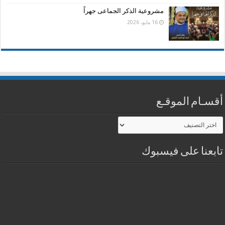
مشروعية الذكر الجماعى جهراً
16 مايو، 2026
أقسـام الموقـع
أقسـام
الموقـع
تابعنا على فيسبوك