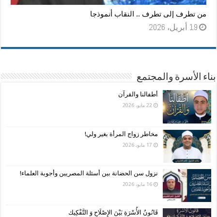
من تطرف إلى تطرف .. النقاب أنموذجا
19 أبريل، 2026
بناء الأسرة والمجتمع
أطفالنا والقرآن
22 مايو، 2026
مخاطر زواج المرأة بغير ولي!
17 مايو، 2026
نزول سن الحضانة بين أسئلة المصريين وأجوبة العلماء!
16 مايو، 2026
قَانُونُ الأُسْرَةِ بَيْنَ الإِصْلَاحِ وَ التَّفْكِيك