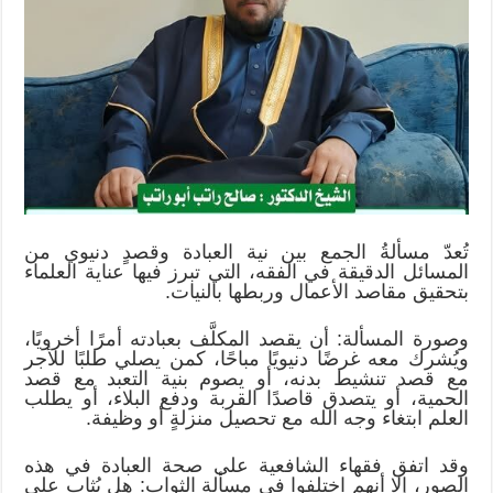
الشافعية:
دراسة
فقهية
مختصرة
مغلقة
تُعدّ مسألةُ الجمع بين نية العبادة وقصدٍ دنيوي من
المسائل الدقيقة في الفقه، التي تبرز فيها عناية العلماء
بتحقيق مقاصد الأعمال وربطها بالنيات.
وصورة المسألة: أن يقصد المكلَّف بعبادته أمرًا أخرويًا،
ويُشرك معه غرضًا دنيويًا مباحًا، كمن يصلي طلبًا للأجر
مع قصد تنشيط بدنه، أو يصوم بنية التعبد مع قصد
الحمية، أو يتصدق قاصدًا القربة ودفع البلاء، أو يطلب
العلم ابتغاء وجه الله مع تحصيل منزلةٍ أو وظيفة.
وقد اتفق فقهاء الشافعية على صحة العبادة في هذه
الصور، إلا أنهم اختلفوا في مسألة الثواب: هل يُثاب على