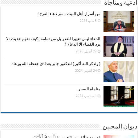
أدعية ومناجاة
من أسرار أهل البيت .. سر دعاء الفرج!
5 مايو، 2026
الدعاء ليس تغييرا للقدر بل من تمامه , كيف نفهم حديث : لا
يرد القضاء الا الدعاء ؟
27 أبريل، 2026
( ولذكر الله أكبر ) للدكتور جابر بغدادي حفظه الله ورعاه
24 أكتوبر، 2024
مناجاة السحر
1 سبتمبر، 2024
ديوان المحبين
قصيدة صَلَاةٌ مِنَ الرَّحمَنِ مَا الْمِسْكُ أَطْيَبُ