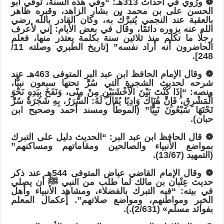
❁ ورُوي في أحداث 313هـ: “وفي هذه السنة، توفي أبو
الحسن على بن محمد بن بشار الزاهد، وقبره ظاهر
بالعقبة عند النجمي يُتبرَّكُ به، وكان القادر بالله رضي
الله عنه يزوره دائمًا، وقال في بعض الأيام: إني لأعرف
رجلًا ما تكلم منذ ثلاثين سنة بكلمة يعتذر منها، فعلم
الحاضرون أنه أراد نفسه” [تاريخ الطبري وصلته 11/
248].
❁ وقال الإمام الحافظ ابن عبد البر المتوفى 463هـ عند
شرحه لحديث الشجرة التي سُرَّ تحتها سبعون نبيًّا،
ونصه: “إِذَا كُنْتَ بَيْنَ الْأَخْشَبَيْنِ مِنْ مِنًى، وَنَفَخَ بِيَدِهِ نَحْوَ
الْمَشْرِقِ، فَإِنَّ هُنَاكَ وَادِيًا يُقَالُ لَهُ: السُّرَرُ، بِهِ شَجَرَةٌ سُرَّ
تَحْتَهَا سَبْعُونَ نَبِيًّا” (الموطأ ومسند أحمد وصحيح ابن
حبان).
❁ قال الحافظ ابن عبد البر: “الحديث دليل على التبرك
بمواضع الأنبياء والصالحين ومقاماتهم ومساكنهم”
(التمهيد (13/67).
❁ وقال الإمام القاضي عياض المتوفى 544هـ عند ذكر
حديث عِتْبان بن مالك لما طلب من النبي ﷺ أن يصلي
في بيته: “فيه التبرك بالفضلاء، ومشاهد الأنبياء وأهل
الخير ومواطنهم، ومواضع صلاتهم”. إًعكمال المعلم
بفوائد مسلم» (2/631).).