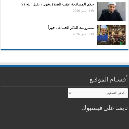
حكم المصافحة عقب الصلاة وقول ( تقبل الله ) ؟
16 مايو، 2026
مشروعية الذكر الجماعى جهراً
16 مايو، 2026
أقسـام الموقـع
أقسـام
الموقـع
تابعنا على فيسبوك