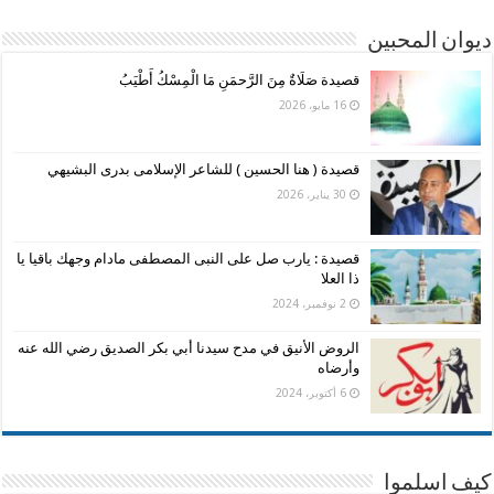
ديوان المحبين
قصيدة صَلَاةٌ مِنَ الرَّحمَنِ مَا الْمِسْكُ أَطْيَبُ
16 مايو، 2026
قصيدة ( هنا الحسين ) للشاعر الإسلامى بدرى البشيهي
30 يناير، 2026
قصيدة : يارب صل على النبى المصطفى مادام وجهك باقيا يا
ذا العلا
2 نوفمبر، 2024
الروض الأنيق في مدح سيدنا أبي بكر الصديق رضي الله عنه
وأرضاه
6 أكتوبر، 2024
كيف اسلموا