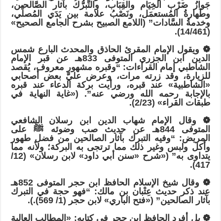
جَوازُ ضَرْب الخِيَام والقِبَاب، والتَّبرُّكُ بآثار الصَّالحين،
وطَهارةُ المُستعمَل، ونَصْبُ علامة بين يَدَي المُصلِّي،
وخدمةُ السَّادات” (اللامع الصبيح بشرح الجامع الصحيح»
(14/461).
❁ ويقول الإمام المقرئ الحاذق والمحدث البارع شمس
الدين ابن الجزري المتوفى 833هـ عن قبر الإمام
الشاطبي إمام القراءات: “وقبره مشهور معروف، يُقصد
للزيارة، وقد زرته مرات، وعرض عليَّ بعض أصحابي
«الشاطبية» عند قبره، ورأيت بركة الدعاء عند قبره
بالإجابة رحمه الله ورضي عنه”. («غاية النهاية في
طبقات القراء» (2/23).
❁ وقال الإمام شهاب الدين ابن رسلان الشافعي
المتوفى 844هـ عن حديث صب وضوئه ﷺ على
المريض: “وفيه التبرك بآثار الصالحين من فضل طهور
وأكل ولبس وغير ذلك مما ترتجى به البركة؛ ولأنه مما
يتداوى به” («شرح «سنن أبي داود» لابن رسلان» (12/
417).
❁ وقال شيخ الإسلام الحافظ ابن حجر المتوفى 852هـ
عند ذكر حديث عِتْبان بن مالك: “فهو حجة في التبرك
بآثار الصالحين” («فتح الباري» لابن حجر (1/ 569).).
❁ بل أفرد الحافظ ابن حجر في كتابه: «المطالب العالية