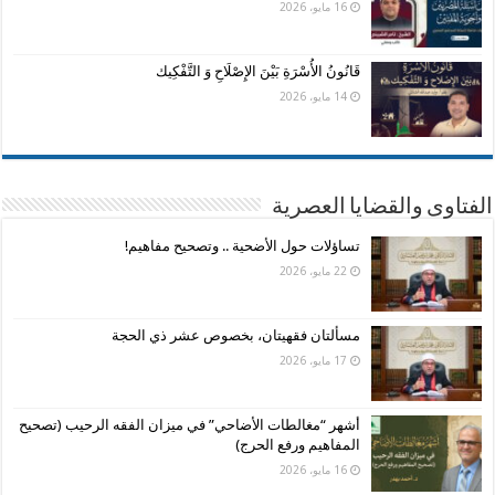
16 مايو، 2026
قَانُونُ الأُسْرَةِ بَيْنَ الإِصْلَاحِ وَ التَّفْكِيك
14 مايو، 2026
الفتاوى والقضايا العصرية
تساؤلات حول الأضحية .. وتصحيح مفاهيم!
22 مايو، 2026
مسألتان فقهيتان، بخصوص عشر ذي الحجة
17 مايو، 2026
أشهر “مغالطات الأضاحي” في ميزان الفقه الرحيب (تصحيح
المفاهيم ورفع الحرج)
16 مايو، 2026