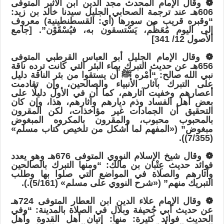
❁ وقال الإمام المحدث مجد الدين ابن الأثير المتوفى
606هـ عند ترجمة الصحابي الجليل سيدنا خالد بن زيد:
“وقبره قريب من سورها (أي: القسطنطينية) معروف
إلى اليوم مُعَظَّم، يَسْتسقون به، فيُسْقَوْن”. [جامع
الأصول 12/ 341]
❁ وقال الإمام الجليل أبو العباس القرطبي المتوفى
656هـ عن حديث التبرك بماء البئر التي كانت ترده ناقة
نبي الله صالح: “أمْره ﷺ أن يستقوا من بئر الناقة دليل
على التبرك بآثار الأنبياء والصالحين، وإن تقادمت
أعصارهم وخفيت آثارهم، كما أن في الأول دليلًا على
بعض أهل الفساد وذم ديارهم وآثارهم، هذا، وإن كان
التحقيق أن الجمادات غير مؤاخذات، لكن المقرون
بالمحبوب محبوب، والمقرون بالمكروه المبغوض
مبغوض” («المفهم لما أشكل من تلخيص كتاب مسلم»
(7/355)).
❁ وقال شيخ الإسلام النووي المتوفى 676هـ وهو يعدد
فوائد حديث عِتْبان بن مالك: “ومنها التبرك بالصالحين
وآثارهم والصلاة في المواضع التي صلوا بها وطلب
التبريك منهم” («شرح النووي على مسلم» (5/161).).
❁ وقال الإمام علاء الدين ابن العطار المتوفى 724هـ
عن حديث أبي جُحيفة وبلال في الصلاة بالمدينة: “وفي
الحديث فوائد كثيرة: منها: إتيان أهل القدوة وأهل