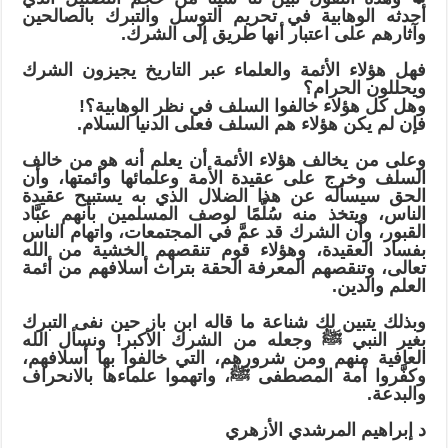
أحدثه الوهابية في تحريم التوسل والتبرك بالصالحين
وآثارهم على اعتبار أنها طريق إلى الشرك.
فهل هؤلاء الأئمة والعلماء عبر التاريخ يجيزون الشرك
ويحللون الحرام؟
وهل كل هؤلاء خالفوا السلف في نظر الوهابية؟!
فإن لم يكن هؤلاء هم السلف فعلى الدنيا السلام.
وعلى من يخالف هؤلاء الأئمة أن يعلم أنه هو من خالف
السلف وخرج على عقيدة الأمة وعلمائها وأئمتها، وأن
الحق سيسأله عن هذا الضلال الذي به يستبيح عقيدة
الناس، ويتخذ منه سُلَّمًا لوصف المسلمين بأنهم عبَّاد
القبور، وأن الشرك قد عمَّ في المجتمعات، واتهام الناس
بفساد العقيدة، وهؤلاء قوم تنقصهم الخشية من الله
تعالى، وتنقصهم المعرفة الحقة بتراث أسلافهم من أئمة
العلم والدين.
وبذلك يتبين لك شناعة ما قاله ابن باز حين نفى التبرك
بغير النبي ﷺ وجعله من الشرك الأكبر! ونسأل الله
العافية منهم ومن شرورهم، التي خالفوا بها أسلافهم،
وكفَّروا أمة المصطفى ﷺ، واتهموا علماءها بالانحراف
والبدعة.
د إبراهيم المرشدي الأزهري