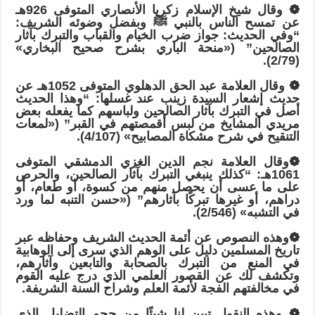
❁ وقال شيخ الإسلام زكريا الأنصاري المتوفى 926هـ
عن تمسح الناس بالنبي ﷺ وبفضل وضوئه الشريف:
“وفي الحديث: جواز ضرب الخيام والقباب والتبرك بآثار
الصالحين” («منحة الباري بشرح صحيح البخاري»
(2/79).
❁ وقال العلامة عبد الحق الدهلوي المتوفى 1052هـ عن
حديث إشعار السيدة زينب عند غسلها: “وهذا الحديث
أصل في التبرك بآثار الصالحين ولباسهم كما يفعله بعض
مريدي المشايخ من لبس أقمصتهم في القبر” («لمعات
التنقيح في شرح مشكاة المصابيح» (4/107).
❁وقال العلامة نجم الدين الغزي الدمشقي المتوفى
1061هـ: “كذلك ينبغي التبرك بآثار الصالحين، والحرص
على ما عسى أن يحصل منهم من كسوة، أو طعام، أو
دراهم، أو غيرها تبركًا بآثارهم” («حسن التنبه لما ورد
في التشبه» (2/546).
❁وهذه النصوص عن أئمة الحديث الشريف وحفاظه عبر
تاريخ المسلمين دليل على الوهم الذي سرى إلى الوهابية
في المنع من التبرك بالصحابة والتابعين وآثارهم،
وتكشف لك عن القصور العلمي الذي درج عليه القوم
في مخالفتهم الفجة لأئمة العلم وشراح السنة الشريفة.
❁ وهذه النقول تبين لنا شيئًا من حجم التضليل الذي