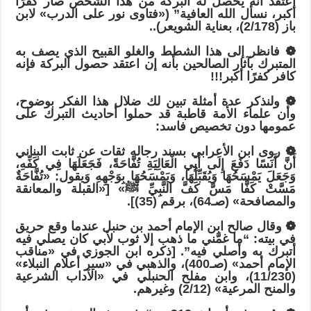
اعتقد أنه يحصل له البركة من هذا الشخص صار كفرًا
أكبر، نسأل الله العافية” («فتاوى نور على الدرب» لابن
باز (2/178)، بعناية الشويعر)..
❁ فانظر إلى هذا الشطط والغلو القبيح الذي يصف به
المتبرك بآثار الصالحين بأنه إن اعتقد حصول البركة فإنه
كافر كفرًا أكبر!!!
❁ ولنذكر عدة أمثلة تبين لك ضلال هذا الفكر بوضوح،
وأن علماء الأمة قاطبة قد حملوا أحاديث التبرك على
عمومها دون تخصيص فاسد:
❁ روى ابن الأعرابي بسند رجاله ثقات عن ثابت البناني
أَنَّ أَنَسًا دَفَعَ إِلَى أَبِي الْعَالِيَةِ تُفَّاحَةً، فَجَعَلَهَا فِي كَفِّهِ،
وَجَعَلَ يَمْسَحُهَا وَيُقَبِّلُهَا، وَيَمْسَحُهَا بِوَجْهِهِ وَيقول: «تُفَّاحَةٌ
مَسَّتْ كَفًّا مَسَّ كَفَّ النَّبِيِّ ﷺ» [«القبلة والمعانقة
والمصافحة» (صـ64)، برقم (35)].
❁ وقال صالح ابن الإمام أحمد بن حنبل عندما وقع حريق
في بيته: “ما غمَّني ما ذهب إلا ثوب لأبي كان يصلي فيه
أتبرك به وأصلي فيه”. [ذكره ابن الجوزي في «مناقب
الإمام أحمد» (صـ400)، والذهبي في «سير أعلام النبلاء»
(11/230)، وابن مفلح الحنبلي في «الآداب الشرعية
والمنح المرعية» (2/12) وغيرهم.