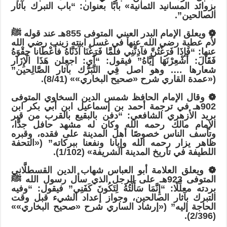
بزوائد المسانيد الثمانية» بابًا بعنوان: “باب التبرك بآثار
الصالحين”.
❁ ويعلق الإمام البدر العيني المتوفى 855هـ عند قوله ﷺ
لأم عطية رضي الله عنها في غسل ابنته زينب رضي الله
عنها: “فَإذَا فَرَغْتُنَّ فآذِنَّنِي فلَمَّا فَرَغْنَا آذَنَّاهُ فأعْطَانا حِقْوَهُ
فَقَالَ: أشْعِرْنَهَا إيَّاهُ” فيقول: “أَي: اجعلن هَذَا الْإِزَار
شعارها …. وهو اصل فِي التَّبَرُّك بآثار الصَّالِحين”
(«عمدة القاري شرح «صحيح البخاري»» (8/41).
❁ وقال الإمام الحافظ شمس الدين السخاوي المتوفى
902هـ في ترجمة أحمد بن إسماعيل ابن أبي بكر ابن
بريد الأزهري الشافعي: “دفن بالبقيع بالقرب من قبر
الإمام مالك رحمه الله وكان له مشهد حافل جدًّا،
وتأسف الناس خصوصًا أهل المدينة على فقده، وقبره
ظاهر يزار رحمه الله وإيانا ونفعنا ببركاته” («التحفة
اللطيفة في تاريخ المدينة الشريفة» (1/102).
❁ ويعلق العلامة أبو العباس شهاب الدين القسطلَّاني
المتوفى 923هـ على الرجل الذي سأل رسول الله ﷺ
بردته معلِّلًا: “إِنَّمَا سَأَلْتُهُ لِتَكُونَ كَفَنِي” فيقول: “وفيه
التبرك بآثار الصالحين، وجواز إعداد الشيء قبل وقت
الحاجة إليه” («إرشاد الساري شرح «صحيح البخاري»»
(2/396).