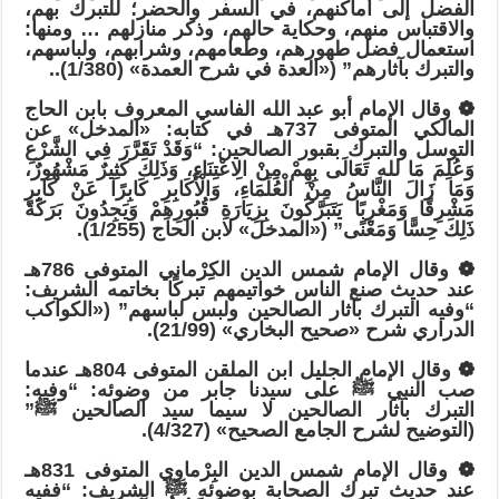
الفضل إلى أماكنهم، في السفر والحضر؛ للتبرك بهم،
والاقتباس منهم، وحكاية حالهم، وذكر منازلهم … ومنها:
استعمال فضل طهورهم، وطعامهم، وشرابهم، ولباسهم،
والتبرك بآثارهم” («العدة في شرح العمدة» (1/380)..
❁ وقال الإمام أبو عبد الله الفاسي المعروف بابن الحاج
المالكي المتوفى 737هـ في كتابه: «المدخل» عن
التوسل والتبرك بقبور الصالحين: “وَقَدْ تَقَرَّرَ فِي الشَّرْعِ
وَعُلِمَ مَا لله تَعَالَى بِهِمْ مِنْ الِاعْتِنَاءِ، وَذَلِكَ كَثِيرٌ مَشْهُورٌ،
وَمَا زَالَ النَّاسُ مِنْ الْعُلَمَاءِ، وَالْأَكَابِرِ كَابِرًا عَنْ كَابِرٍ
مَشْرِقًا وَمَغْرِبًا يَتَبَرَّكُونَ بِزِيَارَةِ قُبُورِهِمْ وَيَجِدُونَ بَرَكَةَ
ذَلِكَ حِسًّا وَمَعْنًى” («المدخل» لابن الحاج (1/255).
❁ وقال الإمام شمس الدين الكِرْماني المتوفى 786هـ
عند حديث صنع الناس خواتيمهم تبركًا بخاتمه الشريف:
“وفيه التبرك بآثار الصالحين ولبس لباسهم” («الكواكب
الدراري شرح «صحيح البخاري» (21/99).
❁ وقال الإمام الجليل ابن الملقن المتوفى 804هـ عندما
صب النبي ﷺ على سيدنا جابر من وضوئه: “وفيه:
التبرك بآثار الصالحين لا سيما سيد الصالحين ﷺ”
(التوضيح لشرح الجامع الصحيح» (4/327).
❁ وقال الإمام شمس الدين البِرْماوي المتوفى 831هـ
عند حديث تبرك الصحابة بوضوئه ﷺ الشريف: “ففيه