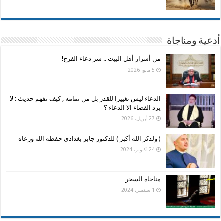
أدعية ومناجاة
من أسرار أهل البيت .. سر دعاء الفرج!
5 مايو، 2026
الدعاء ليس تغييرا للقدر بل من تمامه , كيف نفهم حديث : لا
يرد القضاء الا الدعاء ؟
27 أبريل، 2026
( ولذكر الله أكبر ) للدكتور جابر بغدادي حفظه الله ورعاه
24 أكتوبر، 2024
مناجاة السحر
1 سبتمبر، 2024