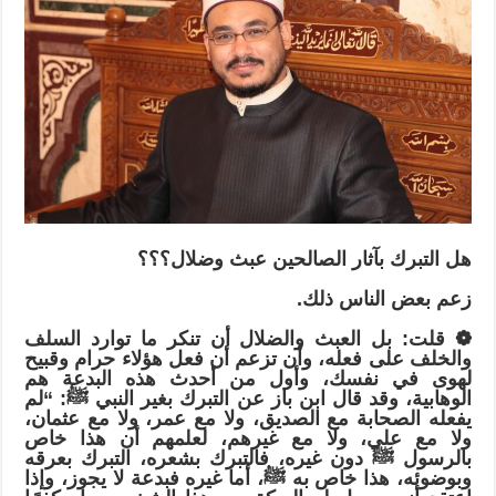
هل
التبرك بآثار الصالحين عبث وضلال؟؟؟
زعم بعض الناس ذلك.
❁ قلت: بل العبث والضلال أن تنكر ما توارد السلف
والخلف على فعله، وأن تزعم أن فعل هؤلاء حرام وقبيح
لهوى في نفسك، وأول من أحدث هذه البدعة هم
الوهابية، وقد قال ابن باز عن التبرك بغير النبي ﷺ: “لم
يفعله الصحابة مع الصديق، ولا مع عمر، ولا مع عثمان،
ولا مع علي، ولا مع غيرهم، لعلمهم أن هذا خاص
بالرسول ﷺ دون غيره، فالتبرك بشعره، التبرك بعرقه
وبوضوئه، هذا خاص به ﷺ، أما غيره فبدعة لا يجوز، وإذا