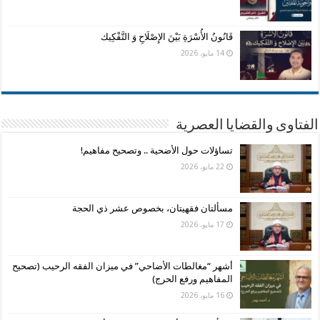
قَانُونُ الأُسْرَةِ بَيْنَ الإِصْلَاحِ وَ التَّفْكِيك
14 مايو، 2026
الفتاوى والقضايا العصرية
تساؤلات حول الأضحية .. وتصحيح مفاهيم!
22 مايو، 2026
مسألتان فقهيتان، بخصوص عشر ذي الحجة
17 مايو، 2026
أشهر “مغالطات الأضاحي” في ميزان الفقه الرحيب (تصحيح
المفاهيم ورفع الحرج)
16 مايو، 2026