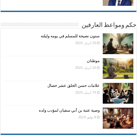
حكم ومواعظ العارفين
ستون نصيحة للمسلم في يومه وليلته
26 أبريل، 2026
موطنان
26 أبريل، 2026
علامات حسن الخلق عشر خصال
19 أبريل، 2026
وصية عتبة بن أبي سفيان لمؤدب ولده
8 يوليو، 2024