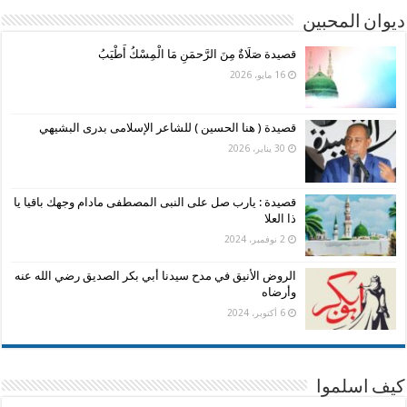
ديوان المحبين
قصيدة صَلَاةٌ مِنَ الرَّحمَنِ مَا الْمِسْكُ أَطْيَبُ
16 مايو، 2026
قصيدة ( هنا الحسين ) للشاعر الإسلامى بدرى البشيهي
30 يناير، 2026
قصيدة : يارب صل على النبى المصطفى مادام وجهك باقيا يا
ذا العلا
2 نوفمبر، 2024
الروض الأنيق في مدح سيدنا أبي بكر الصديق رضي الله عنه
وأرضاه
6 أكتوبر، 2024
كيف اسلموا