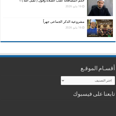
حكم المصافحة عقب الصلاة وقول ( تقبل الله ) ؟
16 مايو، 2026
مشروعية الذكر الجماعى جهراً
16 مايو، 2026
أقسـام الموقـع
أقسـام
الموقـع
تابعنا على فيسبوك