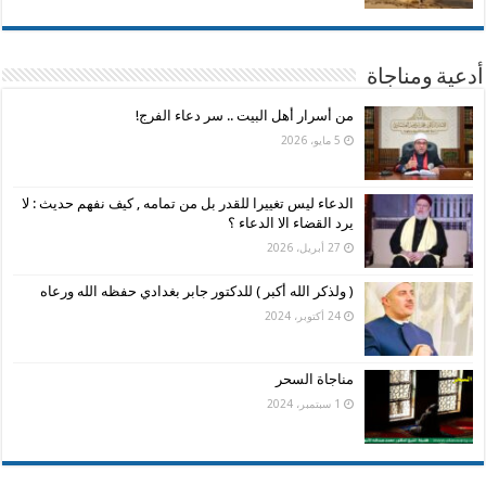
أدعية ومناجاة
من أسرار أهل البيت .. سر دعاء الفرج!
5 مايو، 2026
الدعاء ليس تغييرا للقدر بل من تمامه , كيف نفهم حديث : لا
يرد القضاء الا الدعاء ؟
27 أبريل، 2026
( ولذكر الله أكبر ) للدكتور جابر بغدادي حفظه الله ورعاه
24 أكتوبر، 2024
مناجاة السحر
1 سبتمبر، 2024