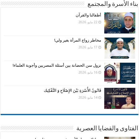
بناء الأسرة والمجتمع
أطفالنا والقرآن
22 مايو، 2026
مخاطر زواج المرأة بغير ولي!
17 مايو، 2026
نزول سن الحضانة بين أسئلة المصريين وأجوبة العلماء!
16 مايو، 2026
قَانُونُ الأُسْرَةِ بَيْنَ الإِصْلَاحِ وَ التَّفْكِيك
14 مايو، 2026
الفتاوى والقضايا العصرية