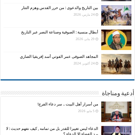
بين التاريخ والدعوى : من حرر القدس وهزم التتار
24 مارس، 2026
أبطال منسية : الصوفية وصناعة النصر عبر التاريخ
29 يناير، 2026
المجاهد الصوفى عمر الفوتي أسد إفريقيا الضاري
24 أكتوبر، 2024
أدعية ومناجاة
من أسرار أهل البيت .. سر دعاء الفرج!
5 مايو، 2026
الدعاء ليس تغييرا للقدر بل من تمامه , كيف نفهم حديث : لا
يرد القضاء الا الدعاء ؟