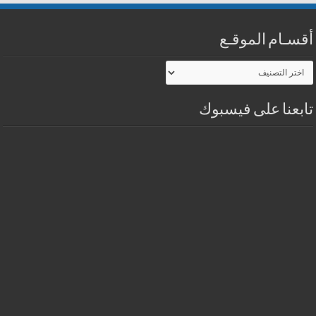
أقسـام الموقـع
أقسـام
الموقـع
تابعنا على فيسبوك