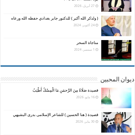
27 أبريل، 2026
( ولذكر الله أكبر ) للدكتور جابر بغدادي حفظه الله ورعاه
24 أكتوبر، 2024
مناجاة السحر
1 سبتمبر، 2024
ديوان المحبين
قصيدة صَلَاةٌ مِنَ الرَّحمَنِ مَا الْمِسْكُ أَطْيَبُ
16 مايو، 2026
قصيدة ( هنا الحسين ) للشاعر الإسلامى بدرى البشيهي
30 يناير، 2026