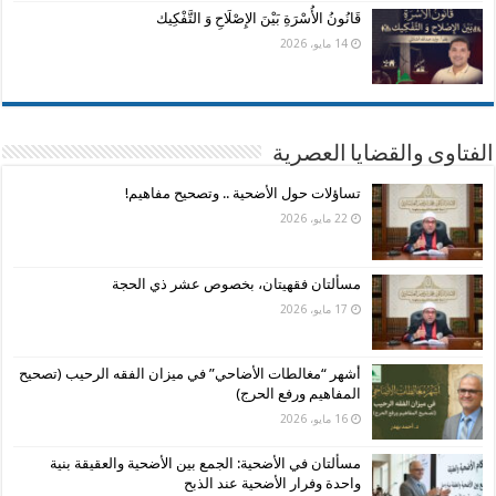
قَانُونُ الأُسْرَةِ بَيْنَ الإِصْلَاحِ وَ التَّفْكِيك
14 مايو، 2026
الفتاوى والقضايا العصرية
تساؤلات حول الأضحية .. وتصحيح مفاهيم!
22 مايو، 2026
مسألتان فقهيتان، بخصوص عشر ذي الحجة
17 مايو، 2026
أشهر “مغالطات الأضاحي” في ميزان الفقه الرحيب (تصحيح
المفاهيم ورفع الحرج)
16 مايو، 2026
مسألتان في الأضحية: الجمع بين الأضحية والعقيقة بنية
واحدة وفرار الأضحية عند الذبح