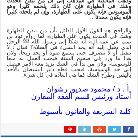
وذهب المالكية في المذهب إلى أن من تيقن الحدث
وشك في الطهارة فإن كان ذلك يلحقه كثيرا وهو
الموسوس فإنه يكون على الطهارة، وإن لم يلحقه كثيرا
فإنه يكون محدثا .
والراجح هو القول الأول القائل بأن من تيقن الطهارة
وشك في الحدث يكون على الطهارة، لما رواه عباد بن
تميم عن عمه الله أنه شكا إلى رسول الله ﷺ الرجل
الذي يخيل إليه أنه يجد الشيء في الصلاة؟ فقال : لا
ينفتل أو لا ينصرف حتى يسمع صوتا أو يجد ريحا، ولأن
هذا ما ورد في صحيح السنة فيجب العمل به منعا
للوسوسة، ولأن من بدأ في الشك يزيد معه الأمر فيصل
إلى حد الوسوسة، فيجب قطع دابر الشيطان بالأخذ
باليقين وطرح الشك كما هي العادة في كل شيء.
أ . د / محمود صديق رشوان
أستاذ ورئيس قسم الفقه المقارن
كلية الشريعة والقانون بأسيوط