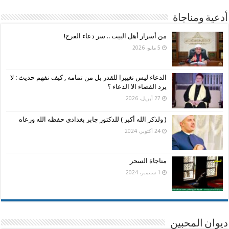
أدعية ومناجاة
من أسرار أهل البيت .. سر دعاء الفرج!
5 مايو، 2026
الدعاء ليس تغييرا للقدر بل من تمامه , كيف نفهم حديث : لا
يرد القضاء الا الدعاء ؟
27 أبريل، 2026
( ولذكر الله أكبر ) للدكتور جابر بغدادي حفظه الله ورعاه
24 أكتوبر، 2024
مناجاة السحر
1 سبتمبر، 2024
ديوان المحبين