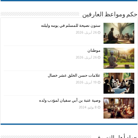
حكم ومواعظ العارفين
ستون نصيحة للمسلم في يومه وليلته
26 أبريل، 2026
موطنان
26 أبريل، 2026
علامات حسن الخلق عشر خصال
19 أبريل، 2026
وصية عتبة بن أبي سفيان لمؤدب ولده
8 يوليو، 2024