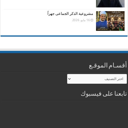
مشروعية الذكر الجماعى جهراً
16 مايو، 2026
أقسـام الموقـع
أقسـام
الموقـع
تابعنا على فيسبوك