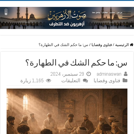
الرئيسية
/
فتاوى وقضايا
/
س: ما حكم الشك في الطهارة؟
س: ما حكم الشك في الطهارة؟
adminaswan
29 سبتمبر، 2024
على
فتاوى وقضايا
التعليقات
1,165 زيارة
س:
ما
حكم
الشك
في
الطهارة؟
مغلقة