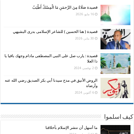
قصيدة صَلَاةٌ مِنَ الرَّحمَنِ مَا الْمِسْكُ أَطْيَبُ
16 مايو، 2026
قصيدة ( هنا الحسين ) للشاعر الإسلامى بدرى البشيهي
30 يناير، 2026
قصيدة : يارب صل على النبى المصطفى مادام وجهك باقيا يا
ذا العلا
2 نوفمبر، 2024
الروض الأنيق في مدح سيدنا أبي بكر الصديق رضي الله عنه
وأرضاه
6 أكتوبر، 2024
كيف اسلموا
ما أسهل أن ننشر الإسلام بأخلاقنا