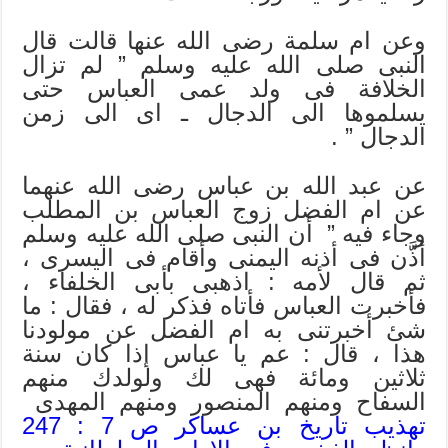
وعن ام سلمة رضى الله عنها قالت قال
النبى صلى الله عليه وسلم ” لم تزال
الخلافة فى ولد عمى العباس حتى
يسلموها الى الدجال ـ اى الى زمن
الدجال ” .
عن عبد الله بن عباس رضى الله عنهما
عن ام الفضل زوج العباس بن المطلب
وجاء فيه ” أن النبى صلى الله عليه وسلم
أذَّن فى أذنه اليمنى وأقام فى اليسرى ،
ثم قال لأمه : اذهبى بأبى الخلفاء ،
فأخبرت العباس فأتاه فذكر له ، فقال : ما
شئ أخبرتنى به ام الفضل عن مولودنا
هذا ، قال : عم يا عباس إذا كان سنة
ثلاثين ومائة فهى لك ولولدك منهم
السفاح ومنهم المنصور ومنهم المهدى
تهذيب تاريخ بن عساكر ص 7 : 247