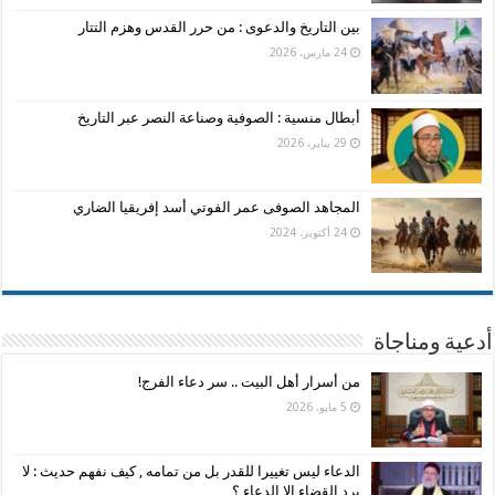
بين التاريخ والدعوى : من حرر القدس وهزم التتار
24 مارس، 2026
أبطال منسية : الصوفية وصناعة النصر عبر التاريخ
29 يناير، 2026
المجاهد الصوفى عمر الفوتي أسد إفريقيا الضاري
24 أكتوبر، 2024
أدعية ومناجاة
من أسرار أهل البيت .. سر دعاء الفرج!
5 مايو، 2026
الدعاء ليس تغييرا للقدر بل من تمامه , كيف نفهم حديث : لا
يرد القضاء الا الدعاء ؟