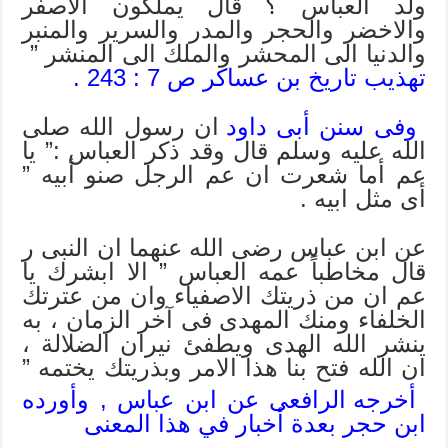
ولد العباس ؟ قال يملكون الاصفر
والاخضر والحجر والمدر والسرير والمنبر
والدنيا الى المحشر والملك الى المنشر ”
تهذيب تاريخ بن عساكر ص 7 : 243 .
وفى سنن أبى داود
ان رسول الله صلى
الله عليه وسلم قال وقد ذكر العباس :” يا
عم أما شعرت ان عم الرجل صنو أبيه ”
أى مثل ابيه .
عن ابن عباس رضى الله عنهما ان النبى ر
قال مخاطباً عمه العباس ” الا ابشرك يا
عم ان من ذريتك الاصفياء وان من عترتك
الخلفاء ومنك المهدى فى آخر الزمان ، به
ينشر الله الهدى ويطفئ نيران الضلالة ،
ان الله فتح بنا هذا الامر وبذريتك يختمه ”
أخرجه الرافعى عن ابن عباس , وأورده
ابن حجر بعدة أخبار في هذا المعنى