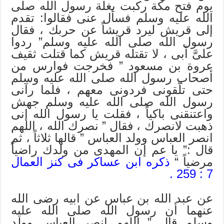
يوم فتح مكة ركبت بغلة رسول الله صلى
الله عليه وسلم فسأل عنى فقالوا: تقدم
إلى قريش ليرد قريشاً عن حربك ، فقال
رسول الله صلى الله عليه وسلم” ردوا
علىَّ أبى ، لا تقتله قريش كما قتلت ثقيف
عروة بن مسعود ” فخرجت فوارس من
أصحاب رسول الله صلى الله عليه وسلم
حتى تلّقونى فردونى معهم ، فلما رآنى
رسول الله صلى الله عليه وسلم جهش
واعتنقنى باكياً ، فقلت يا رسول الله إنى
ذهبت لانصرك ، فقال ” نصرك الله ، اللهم
انصر العباس وولد العباس ” قالها ثلاثاً ، ثم
قال :” يا عم إن المهدى من ولدك راضياً
مرضياً “
ذكره ابن عساكر فى كنز العمال
7 : 259 .
عن عبد الله بن عباس عن ابيه رضى الله
عنهما أن رسول الله صلى الله عليه
وسلم قال ” اللهم انصر العباس وولد