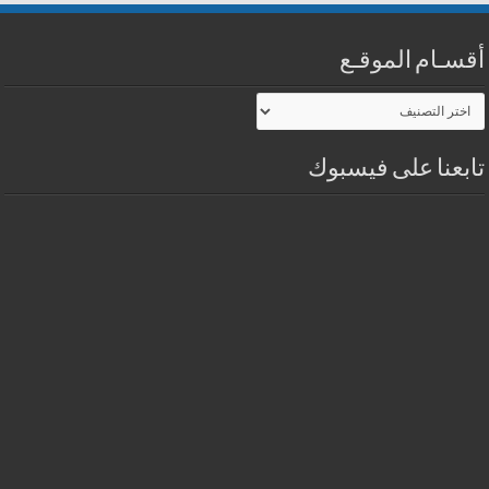
أقسـام الموقـع
أقسـام
الموقـع
تابعنا على فيسبوك