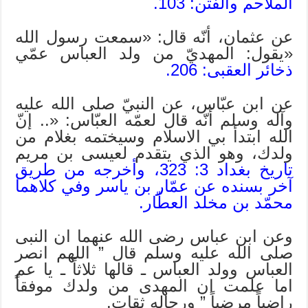
الملاحم والفتن: 103.
عن عثمان، أنّه قال: «سمعت رسول الله
«يقول: المهديّ من ولد العباس عمّي
ذخائر العقبى: 206.
عن ابن عبّاس، عن النبيّ صلى الله عليه
وآله وسلم أنّه قال لعمّه العبّاس: «.. إنّ
الله ابتدأ بي الاسلام وسيختمه بغلام من
ولدك، وهو الذي يتقدم لعيسى بن مريم
تاريخ بغداد 3: 323، وأخرجه من طريق
آخر بسنده عن عمّار بن ياسر وفي كلاهما
محمّد بن مخلد العطّار.
وعن ابن عباس رضى الله عنهما ان النبى
صلى الله عليه وسلم قال ” اللهم انصر
العباس وولد العباس ـ قالها ثلاثاً ـ يا عم
اما علمت ان المهدى من ولدك موفقاً
راضياً مرضياً ” ورجاله ثقات.