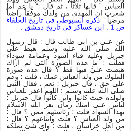
العباس ” قالها ثلاثاً ، ثم قال :” يا عم أما
شعرت ان المهدى من ولدك موفقاً راضياً
مرضياً ”
ذكره السيوطى فى تاريخ الخلفاء
ص 1 , ابن عساكر فى تاريخ دمشق .
عن على بن ابى طالب قال : قال رسول
الله صلى الله عليه وسلم هبط على
جبريل وعليه قباء اسود وعمامة سوداء
فقلت : ما هذه الصورة التى لم اراك
هبطت عليَّ فيها قط ؟ قال هذه صورة
الملوك من ولد العباس عمك ، قلت : وهم
على حق ، قال جبريل : نعم ، فقال النبى
صلى الله عليه وسلم : اللهم اغفر للعباس
ولولده حيث كانوا واين كانوا قال جبريل :
ليأتين على امتك زمان يعز الله الاسلام
بهذا السواد قلت : رئاستهم ممن ؟ قال :
من ولد العباس ؟ قلت وأتباعهم ؟ قال :
من أهل خراسان . قلت : واى شئ يملكه