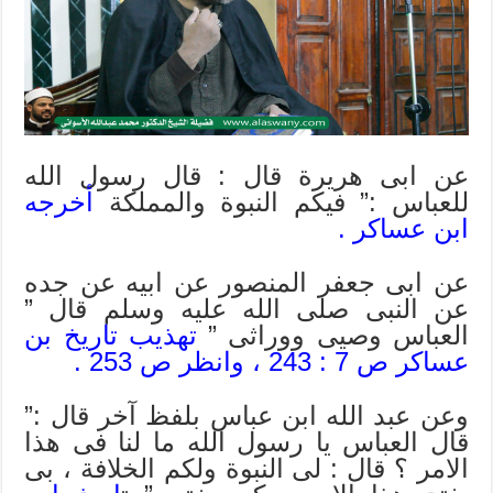
المهدى
من
ولد
العباس
مغلقة
عن ابى هريرة قال : قال رسول الله
للعباس :” فيكم النبوة والمملكة
أخرجه
ابن عساكر .
عن ابى جعفر المنصور عن ابيه عن جده
عن النبى صلى الله عليه وسلم قال ”
العباس وصيى ووراثى ”
تهذيب تاريخ بن
عساكر ص 7 : 243 ، وانظر ص 253 .
وعن عبد الله ابن عباس بلفظ آخر قال :”
قال العباس يا رسول الله ما لنا فى هذا
الامر ؟ قال : لى النبوة ولكم الخلافة ، بى