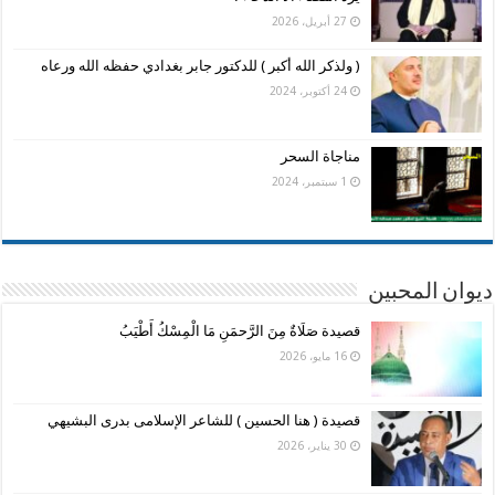
27 أبريل، 2026
( ولذكر الله أكبر ) للدكتور جابر بغدادي حفظه الله ورعاه
24 أكتوبر، 2024
مناجاة السحر
1 سبتمبر، 2024
ديوان المحبين
قصيدة صَلَاةٌ مِنَ الرَّحمَنِ مَا الْمِسْكُ أَطْيَبُ
16 مايو، 2026
قصيدة ( هنا الحسين ) للشاعر الإسلامى بدرى البشيهي
30 يناير، 2026