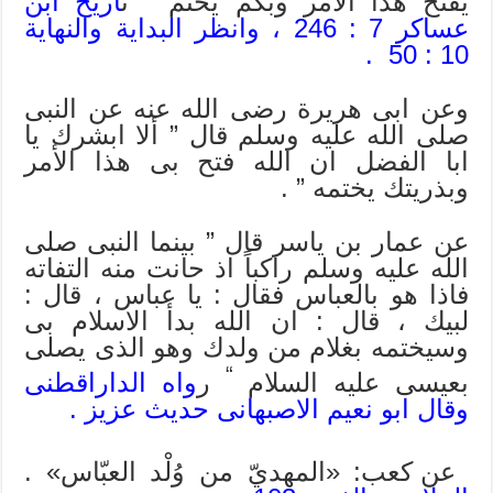
يفتح هذا الامر وبكم يختم ” ت
اريخ ابن
عساكر 7 : 246 ، وانظر البداية والنهاية
10 : 50 .
وعن ابى هريرة رضى الله عنه عن النبى
صلى الله عليه وسلم قال ” ألا ابشرك يا
ابا الفضل ان الله فتح بى هذا الأمر
وبذريتك يختمه ” .
عن عمار بن ياسر قال ” بينما النبى صلى
الله عليه وسلم راكباً اذ حانت منه التفاته
فاذا هو بالعباس فقال : يا عباس ، قال :
لبيك ، قال : ان الله بدأ الاسلام بى
وسيختمه بغلام من ولدك وهو الذى يصلى
“
بعيسى عليه السلام
ر
واه الداراقطنى
وقال ابو نعيم الاصبهانى حديث عزيز .
عن كعب: «المهديّ من وُلْد العبّاس» .