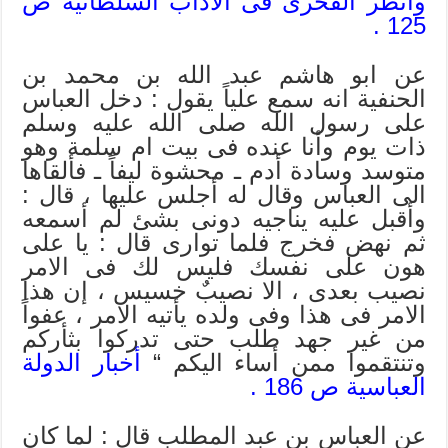
وانظر الفخرى فى الاداب السلطانية ص
125 .
عن ابو هاشم عبد الله بن محمد بن
الحنفية انه سمع علياً يقول : دخل العباس
على رسول الله صلى الله عليه وسلم
ذات يوم وأنا عنده فى بيت ام سلمة وهو
متوسد وسادة أدم ـ محشوة ليفاً ـ فألقاها
الى العباس وقال له أجلس عليها ، قال :
وأقبل عليه يناجيه دونى بشئ لم أسمعه
ثم نهض فخرج فلما توارى قال : يا على
هون على نفسك فليس لك فى الامر
نصيب بعدى ، الا نصيبٌ خسيس ، إن هذا
الامر فى هذا وفى ولده يأتيه الامر ، عفواً
من غير جهد طلب حتى تدركوا بثأركم
وتنتقموا ممن أساء اليكم “
أخبار الدولة
العباسية ص 186 .
عن العباس بن عبد المطلب قال : لما كان