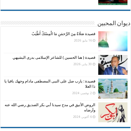
ديوان المحبين
قصيدة صَلَاةٌ مِنَ الرَّحمَنِ مَا الْمِسْكُ أَطْيَبُ
16 مايو، 2026
قصيدة ( هنا الحسين ) للشاعر الإسلامى بدرى البشيهي
30 يناير، 2026
قصيدة : يارب صل على النبى المصطفى مادام وجهك باقيا يا
ذا العلا
2 نوفمبر، 2024
الروض الأنيق في مدح سيدنا أبي بكر الصديق رضي الله عنه
وأرضاه
6 أكتوبر، 2024