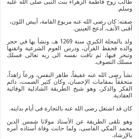
طالب زوج فاطمة الزهراء بنت النبى صلى الله عليه
وسلم.
صفته: كان رضى الله عنه مربوع القامة، أبيض اللون،
أقنى الأنف، أدعج العينين.
ولد بالمحلة الكبرى سنة 1269 هـ، ونشأ بها في حجر
والده فحفظ القرآن، ودرس العوم الشرعية واتقنها
وتبحر فيها، ثم تاقت نفسه الى ربه تعالى فسلك
مسلك التصوف.
نشأ رضى الله عنه عفيفاً، طاهر النفس، ورعاً زاهداً،
متحققاً بمقامات الإحسان، وكان كثير الصمت، دائم
الفكر والذكر، وهو شيخ الطريقة الشاذلية الوفائية
العقادية.
كان قد اشتغل رضى الله عنه بالتجارة فى أيام بدايته.
وهو تلقى الطريقة عن الأستاذ مولانا شمس الدين
محمد المكي الفاسى، ولما حانت وفاة أستاذه أمره
بالإرشاد.