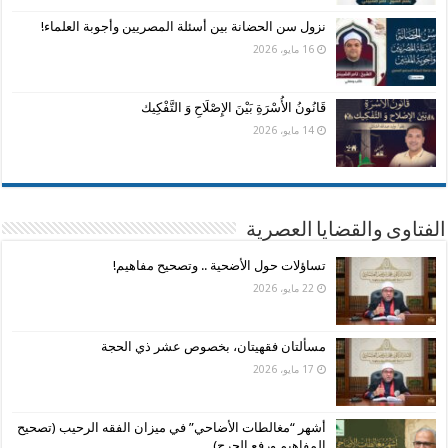
نزول سن الحضانة بين أسئلة المصريين وأجوبة العلماء!
16 مايو، 2026
قَانُونُ الأُسْرَةِ بَيْنَ الإِصْلَاحِ وَ التَّفْكِيك
14 مايو، 2026
الفتاوى والقضايا العصرية
تساؤلات حول الأضحية .. وتصحيح مفاهيم!
22 مايو، 2026
مسألتان فقهيتان، بخصوص عشر ذي الحجة
17 مايو، 2026
أشهر “مغالطات الأضاحي” في ميزان الفقه الرحيب (تصحيح
المفاهيم ورفع الحرج)