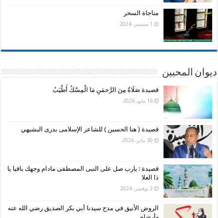
مناجاة السحر
1 سبتمبر، 2024
ديوان المحبين
قصيدة صَلَاةٌ مِنَ الرَّحمَنِ مَا الْمِسْكُ أَطْيَبُ
16 مايو، 2026
قصيدة ( هنا الحسين ) للشاعر الإسلامى بدرى البشيهي
30 يناير، 2026
قصيدة : يارب صل على النبى المصطفى مادام وجهك باقيا يا
ذا العلا
2 نوفمبر، 2024
الروض الأنيق في مدح سيدنا أبي بكر الصديق رضي الله عنه
وأرضاه