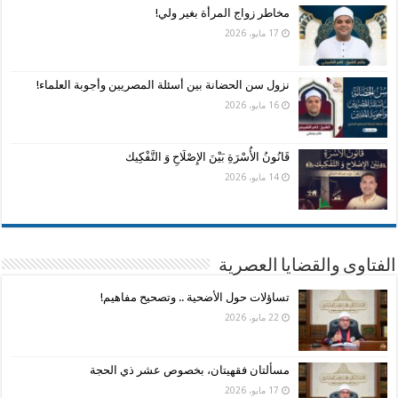
مخاطر زواج المرأة بغير ولي!
17 مايو، 2026
نزول سن الحضانة بين أسئلة المصريين وأجوبة العلماء!
16 مايو، 2026
قَانُونُ الأُسْرَةِ بَيْنَ الإِصْلَاحِ وَ التَّفْكِيك
14 مايو، 2026
الفتاوى والقضايا العصرية
تساؤلات حول الأضحية .. وتصحيح مفاهيم!
22 مايو، 2026
مسألتان فقهيتان، بخصوص عشر ذي الحجة
17 مايو، 2026