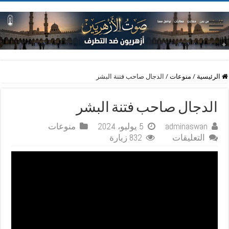
الرئيسية
/
منوعات
/
الدجال صاحب فتنة البشر
الدجال صاحب فتنة البشر
adminaswan
5 يوليو، 2024
منوعات
على
التعليقات
832 زيارة
الدجال
صاحب
فتنة
البشر
مغلقة