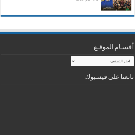
أقسـام الموقـع
أقسـام
الموقـع
تابعنا على فيسبوك