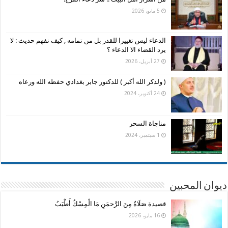
5 مايو، 2026
الدعاء ليس تغييرا للقدر بل من تمامه , كيف نفهم حديث : لا
يرد القضاء الا الدعاء ؟
27 أبريل، 2026
( ولذكر الله أكبر ) للدكتور جابر بغدادي حفظه الله ورعاه
24 أكتوبر، 2024
مناجاة السحر
1 سبتمبر، 2024
ديوان المحبين
قصيدة صَلَاةٌ مِنَ الرَّحمَنِ مَا الْمِسْكُ أَطْيَبُ
16 مايو، 2026