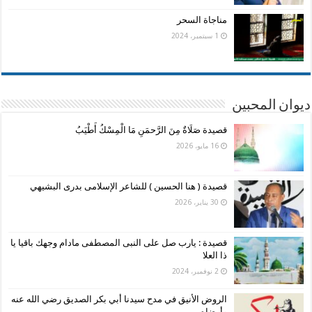
مناجاة السحر
1 سبتمبر، 2024
ديوان المحبين
قصيدة صَلَاةٌ مِنَ الرَّحمَنِ مَا الْمِسْكُ أَطْيَبُ
16 مايو، 2026
قصيدة ( هنا الحسين ) للشاعر الإسلامى بدرى البشيهي
30 يناير، 2026
قصيدة : يارب صل على النبى المصطفى مادام وجهك باقيا يا
ذا العلا
2 نوفمبر، 2024
الروض الأنيق في مدح سيدنا أبي بكر الصديق رضي الله عنه
وأرضاه