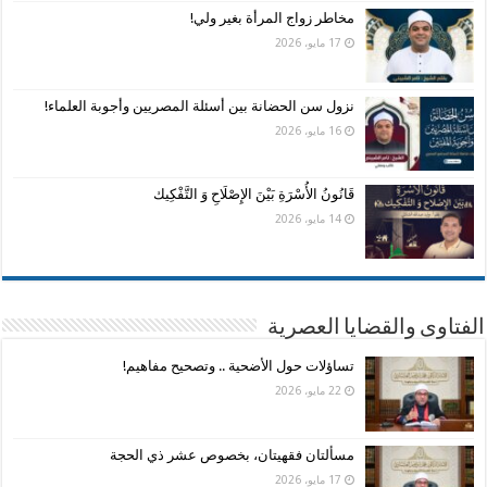
مخاطر زواج المرأة بغير ولي!
17 مايو، 2026
نزول سن الحضانة بين أسئلة المصريين وأجوبة العلماء!
16 مايو، 2026
قَانُونُ الأُسْرَةِ بَيْنَ الإِصْلَاحِ وَ التَّفْكِيك
14 مايو، 2026
الفتاوى والقضايا العصرية
تساؤلات حول الأضحية .. وتصحيح مفاهيم!
22 مايو، 2026
مسألتان فقهيتان، بخصوص عشر ذي الحجة
17 مايو، 2026