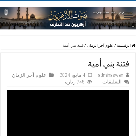
الرئيسية
/
علوم آخر الزمان
/
فتنة بني أمية
فتنة بني أمية
adminaswan
4 مايو، 2024
علوم آخر الزمان
على
التعليقات
749 زيارة
فتنة
بني
أمية
مغلقة