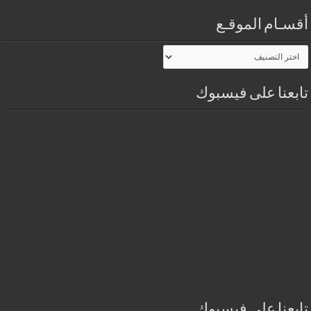
أقسـام الموقـع
أقسـام
الموقـع
تابعنا على فيسبوك
تابعنا على فيسبوك