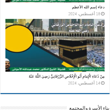
دعاء إسم الله الأعظم
18 أغسطس، 2024
مِنْ دُعَاءِ الْإِمَامِ أَبُو الْإِخْلَاصِ الزَّرْقَانِيُّ رَضِيَ اللَّهُ عَنْهُ
14 أغسطس، 2024
بناء الأسرة والمجتمع