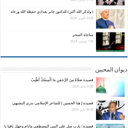
( ولذكر الله أكبر ) للدكتور جابر بغدادي حفظه الله ورعاه
24 أكتوبر، 2024
مناجاة السحر
1 سبتمبر، 2024
ديوان المحبين
قصيدة صَلَاةٌ مِنَ الرَّحمَنِ مَا الْمِسْكُ أَطْيَبُ
16 مايو، 2026
قصيدة ( هنا الحسين ) للشاعر الإسلامى بدرى البشيهي
30 يناير، 2026
قصيدة : يارب صل على النبى المصطفى مادام وجهك باقيا يا