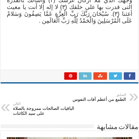
وجهك الذي ملأ أركان عرشك (٣) وأسألك بالقدرة
التى قدرت بها على خلقك (٣) لا إله إلا أنت يا مغيث
أغثنا (٣). سُبْحَانَ رَبِّكَ رَبِّ الْعِزَّةِ عَمَّا يَصِفُونَ وَسَلامٌ
عَلَى الْمُرْسَلِينَ وَالْحَمْدُ لِلَّهِ رَبِّ الْعَالَمِن .
السابق
الطمع من أعظم آفات النفوس
التالي
الباقيات الصالحات ممزوجة بالصلاة
على سيد الكائنات
مقالات مشابهة