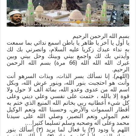
رحمه
الله
مغلقة
بسم الله الرحمن الرحيم
يا أول يا آخر يا ظاهر يا باطن اسمع ندائي بما سمعت
به نداء عبدك زكريا عليه السلام، وانصرني بك لك
وأيدني بك لك واجمع بيني وبينك وحل بيني وبين
غيرك الله الله الله (66 مرة) بسم الله الرحمن
الرحيم.
(اللهم). إنا نسألك بسر الذات، وبذات السرهو أنت
وأنت هو احتجبت بنور الله، وبنور عرش الله، وبكل
اسم لله من عدوى وعدو الله، بمائة ألف لا حول ولا
قوة إلا بالله ، ختمت على نفسي وعلي ديني وعلى
كل شيء أعطانيه ربي بخاتم الله المنيع الذي ختم به
أقطار السموات والأرض، وحسبنا الله ونعم الوكيل
نعم المولي ونعم النصير، وصلي الله على سيدنا
محمد وعلى آله وصحبه وسلم تسليما كثيرا….
اللهم يا ودود (٣) يا فعال لما يريد (٣) أسألك بنور