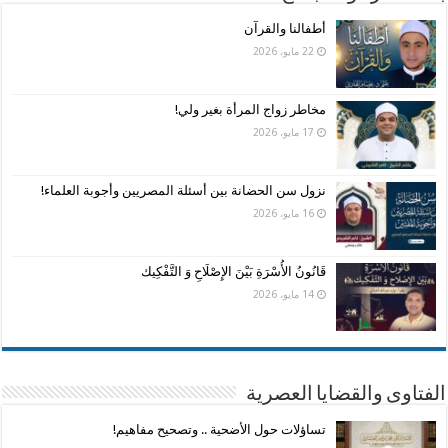
أطفالنا والقرآن
22 مايو، 2026
مخاطر زواج المرأة بغير ولي!
17 مايو، 2026
نزول سن الحضانة بين أسئلة المصريين وأجوبة العلماء!
16 مايو، 2026
قَانُونُ الأُسْرَةِ بَيْنَ الإِصْلَاحِ وَ التَّفْكِيك
14 مايو، 2026
الفتاوى والقضايا العصرية
تساؤلات حول الأضحية .. وتصحيح مفاهيم!