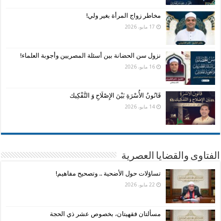
مخاطر زواج المرأة بغير ولي!
17 مايو، 2026
نزول سن الحضانة بين أسئلة المصريين وأجوبة العلماء!
16 مايو، 2026
قَانُونُ الأُسْرَةِ بَيْنَ الإِصْلَاحِ وَ التَّفْكِيك
14 مايو، 2026
الفتاوى والقضايا العصرية
تساؤلات حول الأضحية .. وتصحيح مفاهيم!
22 مايو، 2026
مسألتان فقهيتان، بخصوص عشر ذي الحجة