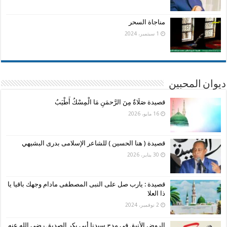
مناجاة السحر
1 سبتمبر، 2024
ديوان المحبين
قصيدة صَلَاةٌ مِنَ الرَّحمَنِ مَا الْمِسْكُ أَطْيَبُ
16 مايو، 2026
قصيدة ( هنا الحسين ) للشاعر الإسلامى بدرى البشيهي
30 يناير، 2026
قصيدة : يارب صل على النبى المصطفى مادام وجهك باقيا يا
ذا العلا
2 نوفمبر، 2024
الروض الأنيق في مدح سيدنا أبي بكر الصديق رضي الله عنه