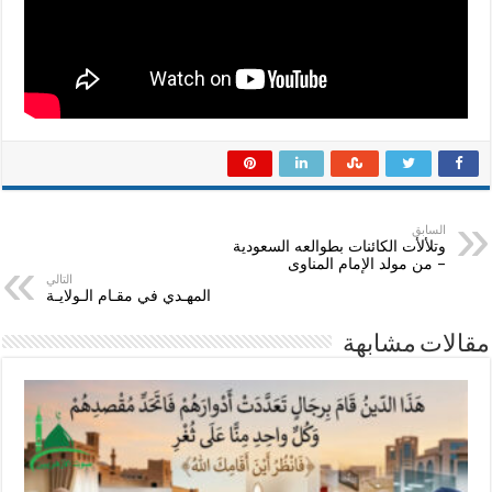
؟
مغلقة
السابق
وتلألأت الكائنات بطوالعه السعودية
– من مولد الإمام المناوى
التالي
المهـدي في مقـام الـولايـة
مقالات مشابهة