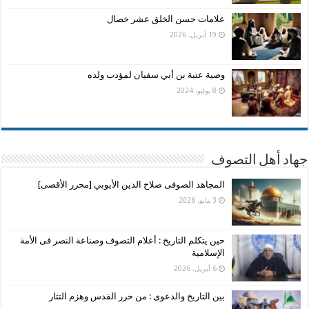
علامات حسن الخلق عشر خصال
19 أبريل، 2026
وصية عتبة بن أبي سفيان لمؤدب ولده
8 يوليو، 2024
جهاد أهل التصوف
المجاهد الصوفى صلاح الدين الأيوبي [محرر الأقصى]
3 مايو، 2026
حين يتكلم التاريخ : أعلام التصوف وصناعة النصر فى الأمة
الإسلامية
6 أبريل، 2026
بين التاريخ والدعوى : من حرر القدس وهزم التتار