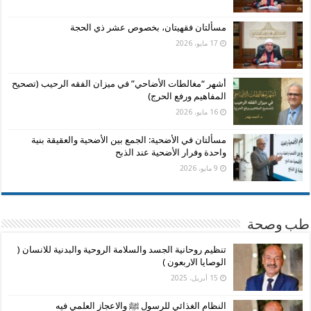
مسألتان فقهيتان، بخصوص عشر ذي الحجة
17 مايو، 2026
أشهر “مغالطات الأضاحي” في ميزان الفقه الرحيب (تصحيح
المفاهيم ورفع الحرج)
16 مايو، 2026
مسألتان في الأضحية: الجمع بين الأضحية والعقيقة بنية
واحدة وفرار الأضحية عند الذبح
9 مايو، 2026
طب وصحة
تنظيم روحانية الجسد والسلامة الروحية والبدنية للانسان (
الوصايا الاربعون )
15 أبريل، 2025
النظام الغذائي للرسول ﷺ والاعجاز العلمي فيه