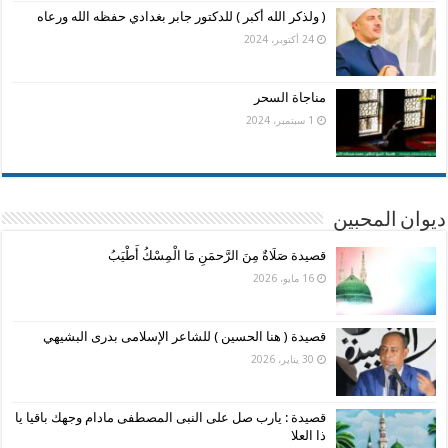
( ولذكر الله أكبر ) للدكتور جابر بغدادي حفظه الله ورعاه
24 أكتوبر، 2024
مناجاة السحر
1 سبتمبر، 2024
ديوان المحبين
قصيدة صَلَاةٌ مِنَ الرَّحمَنِ مَا الْمِسْكُ أَطْيَبُ
16 مايو، 2026
قصيدة ( هنا الحسين ) للشاعر الإسلامى بدرى البشيهي
30 يناير، 2026
قصيدة : يارب صل على النبى المصطفى مادام وجهك باقيا يا
ذا العلا