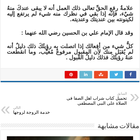
علامةُ رفعِ الحقِّ تعالى ذلك العمل أنه لا يبقى عندكَ منهُ
شيٌء، فإنه إذا بقي في نظرك منه شيء لم يرتفع إليه
لكينونته بين عنديتك وعنديته.
وقد قال الإمام علي بن الحسين رضي الله عنهما :
كلُّ شيء من أفعالك إذا اتصلت به رؤيتُكَ ذلك دليلٌ أنه
لم يُقبَل منك لأن المقبول مرفوعٌ مُغيَّب، وما انقطعت
عنهُ رؤيتُكَ فذلكَ دليلُ القَبول .
السابق
تحميل كتاب شراب اهل الصفا فى
الصلاة على النبى المصطفى
التالي
خدمة الزوجة لزوجها
مقالات مشابهة