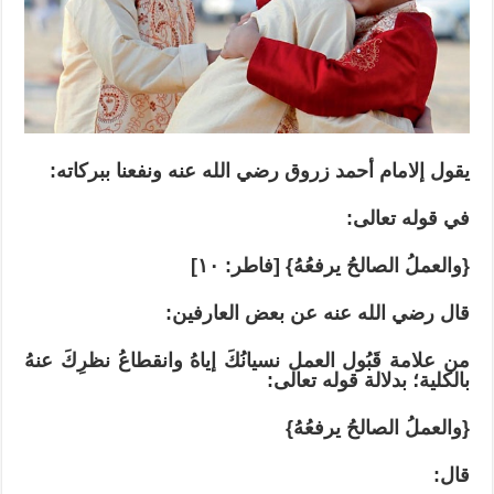
يقول إلامام أحمد زروق رضي الله عنه ونفعنا ببركاته:
في قوله تعالى:
{والعملُ الصالحُ يرفعُهُ} [فاطر: ۱۰]
قال رضي الله عنه عن بعض العارفين:
من علامة قَبُول العمل نسيانُكَ إياهُ وانقطاعُ نظرِكَ عنهُ
بالكلية؛ بدلالة قوله تعالى:
{والعملُ الصالحُ يرفعُهُ}
قال: