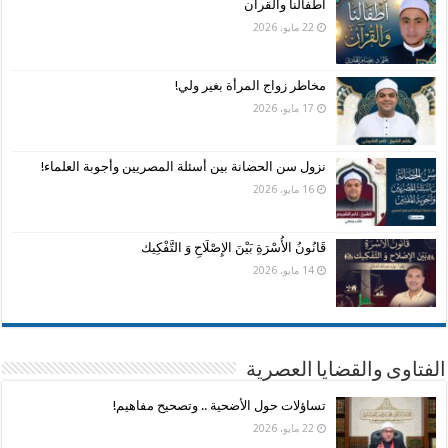
أطفالنا والقرآن
22 مايو، 2026
مخاطر زواج المرأة بغير ولي!
17 مايو، 2026
نزول سن الحضانة بين أسئلة المصريين وأجوبة العلماء!
16 مايو، 2026
قَانُونُ الأُسْرَةِ بَيْنَ الإِصْلَاحِ وَ التَّفْكِيك
14 مايو، 2026
الفتاوى والقضايا العصرية
تساؤلات حول الأضحية .. وتصحيح مفاهيم!
22 مايو، 2026