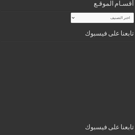
أقسـام الموقـع
أقسـام
الموقـع
تابعنا على فيسبوك
تابعنا على فيسبوك