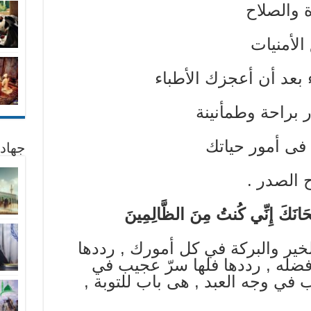
 والصلاح
الأمنيات
 بعد أن أعجزك الأطباء
 براحة وطمأنينة
 فى أمور حياتك
جهاد
 الصدر .
ْحَانَكَ إِنِّي كُنتُ مِنَ الظَّالِمِينَ
خير والبركة في كل أمورك , رددها
فضله , رددها فلها سرّ عجيب في
في وجه العبد , هى باب للتوبة ,