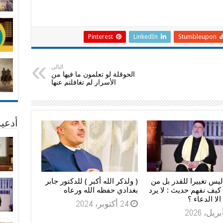
Pinterest
LinkedIn
Stumbleupon
التالي
الحوقلة لو تعلمون ما فيها من
الأسرار لم تغافلتم عنها
أدعية
ليس تغييرا للقدر بل من
( ولذكر الله أكبر ) للدكتور جابر
 كيف نفهم حديث : لا يرد
بغدادي حفظه الله ورعاه
لا الدعاء ؟
24 أكتوبر، 2024