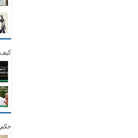
كيف 
حكم 