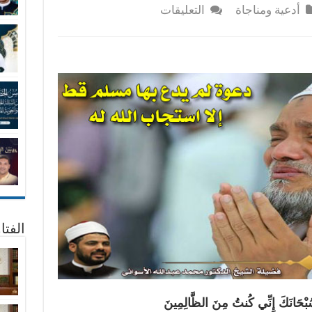
على
أدعية ومناجاة
التعليقات
دعوة
لم
يدع
بها
مسلم
قط
إلا
استجاب
الله
له
مغلقة
الفتا
سُبْحَانَكَ إِنِّي كُنتُ مِنَ الظَّالِمِينَ