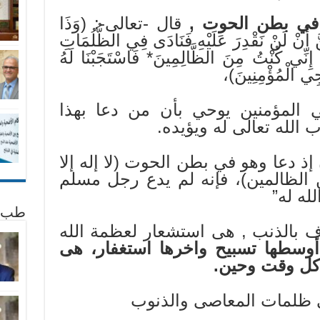
في بطن الحوت ,
قال -تعالى-: (وَذَا
 أَنْ لَنْ نَقْدِرَ عَلَيْهِ فَنَادَى فِي الظُّلُمَاتِ
كَ إِنِّي كُنْتُ مِنَ الظَّالِمِينَ* فَاسْتَجَبْنَا لَهُ
نْجِي الْمُؤْمِنِينَ)،
ي المؤمنين يوحي بأن من دعا بهذا
 الله تعالى له ويؤيده.
ذ دعا وهو في بطن الحوت (لا إله إلا
الظالمين)، فإنه لم يدع رجل مسلم
له له”
طب 
 بالذنب , هى استشعار لعظمة الله
 أوسطها تسبيح واخرها استغفار، هى
 كل وقت وحين
.
ي ظلمات المعاصى والذنوب