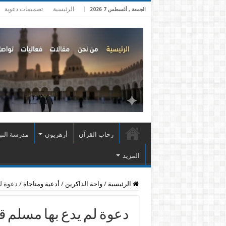
الرئيسية
تصميمات دعوية
الجمعة , أغسطس 7 2026
رحاب القرآن
أزهريون
مدرسة النب
المزيد
الرئيسية
/
واحة الذاكرين
/
أدعية ومناجاة
/
دعوة لم
دعوة لم يدع بها مسلم قط