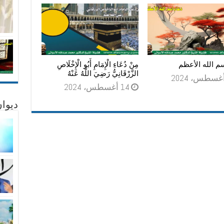
م الله الأعظم
مِنْ دُعَاءِ الْإِمَامِ أَبُو الْإِخْلَاصِ
الزَّرْقَانِيُّ رَضِيَ اللَّهُ عَنْهُ
14 أغسطس، 2024
ديوان