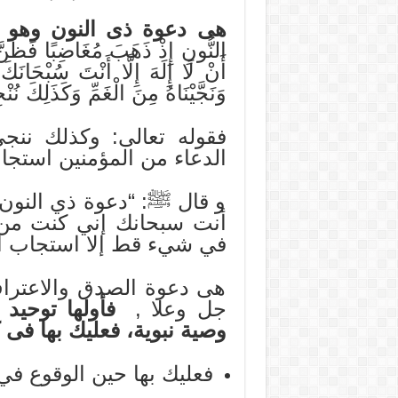
هى دعوة ذى النون وهو 
النُّونِ إِذْ ذَهَبَ مُغَاضِبًا فَظَنَّ
أَنْ لَا إِلَهَ إِلَّا أَنْتَ سُبْحَانَ
وَنَجَّيْنَاهُ مِنَ الْغَمِّ وَكَذَلِكَ نُ
فقوله تعالى: وكذلك ننج
الدعاء من المؤمنين استجاب
و قال ﷺ: “دعوة ذي النون إ
أنت سبحانك إني كنت من 
في شيء قط إلا استجاب ال
هى دعوة الصدق والاعتراف
جل وعلا ,
فأولها توحيد
وصية نبوية، فعليك بها فى
فعليك بها حين الوقوع ف