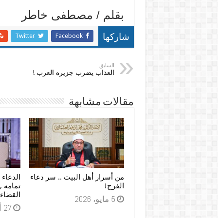
بقلم / مصطفى خاطر
Twitter
Facebook
شاركها
السابق
العذاب يضرب جزيره العرب !
مقالات مشابهة
من أسرار أهل البيت .. سر دعاء
الدعاء 
الفرج!
تمامه ,
القضاء ا
5 مايو، 2026
27 أبريل، 2026