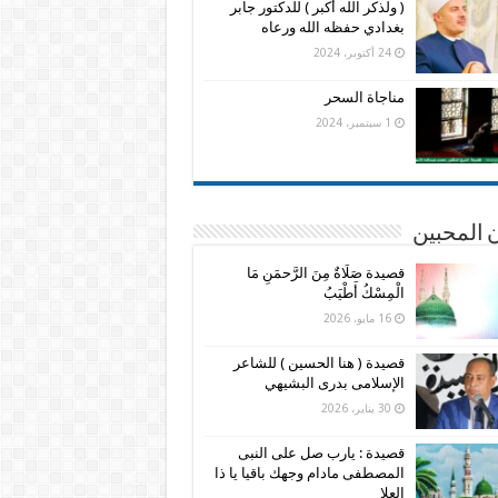
( ولذكر الله أكبر ) للدكتور جابر
بغدادي حفظه الله ورعاه
24 أكتوبر، 2024
مناجاة السحر
1 سبتمبر، 2024
 المحبين
قصيدة صَلَاةٌ مِنَ الرَّحمَنِ مَا
الْمِسْكُ أَطْيَبُ
16 مايو، 2026
قصيدة ( هنا الحسين ) للشاعر
الإسلامى بدرى البشيهي
30 يناير، 2026
قصيدة : يارب صل على النبى
المصطفى مادام وجهك باقيا يا ذا
العلا