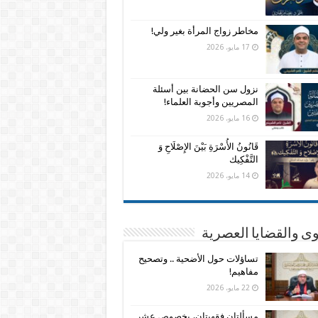
مخاطر زواج المرأة بغير ولي!
17 مايو، 2026
نزول سن الحضانة بين أسئلة
المصريين وأجوبة العلماء!
16 مايو، 2026
قَانُونُ الأُسْرَةِ بَيْنَ الإِصْلَاحِ وَ
التَّفْكِيك
14 مايو، 2026
وى والقضايا العصرية
تساؤلات حول الأضحية .. وتصحيح
مفاهيم!
22 مايو، 2026
مسألتان فقهيتان، بخصوص عشر