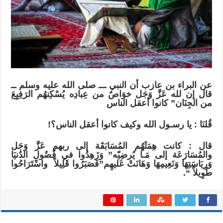
عن البراء بن عازب أن النبي ـــ صلى الله عليه وسلم ــ
قال إن لله عَزَّ وَجَل خوَاصٌ من عِبادِه يُسْكِنهُم الرَفِيِعَ
من الجِنَان” كانوا أعقل الناس
قُلنَا : يا رسـول الله وكيف كانوا أعقل الناس؟!
قال : كانت هِمَتْهُم المُسَابَقَة إلى ربهم عَزَّ وَجَل
والمُسَارَعَة إلى مَـا يُرضِيّه” وَزَهِدُوا في فُضُولِ الدُنيَا
وَرِيَاسَتِهَا وَنَعِيمِهَا وَهَانَتْ عَليهِم”فَصَبَرُوا قَلِيلاً واسْتَرَاحُوا
طَوِيلاً “.