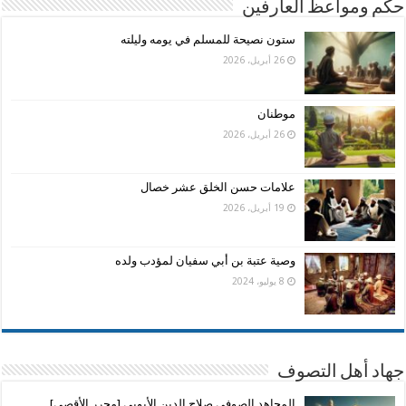
حكم ومواعظ العارفين
ستون نصيحة للمسلم في يومه وليلته
26 أبريل، 2026
موطنان
26 أبريل، 2026
علامات حسن الخلق عشر خصال
19 أبريل، 2026
وصية عتبة بن أبي سفيان لمؤدب ولده
8 يوليو، 2024
جهاد أهل التصوف
المجاهد الصوفى صلاح الدين الأيوبي [محرر الأقصى]