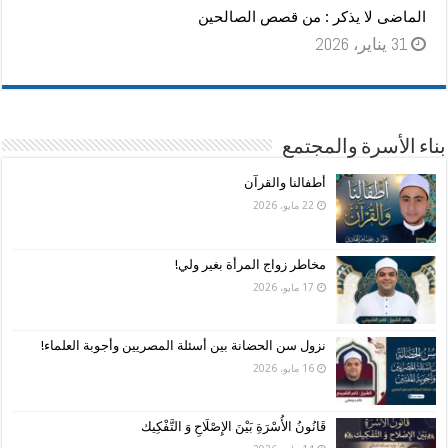
الماضى لا يذكر : من قصص الصالحين
31 يناير، 2026
بناء الأسرة والمجتمع
أطفالنا والقرآن
22 مايو، 2026
مخاطر زواج المرأة بغير ولي!
17 مايو، 2026
نزول سن الحضانة بين أسئلة المصريين وأجوبة العلماء!
16 مايو، 2026
قَانُونُ الأُسْرَةِ بَيْنَ الإِصْلَاحِ وَ التَّفْكِيك