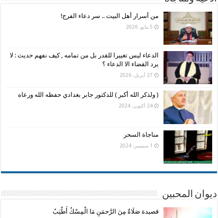
من أسرار أهل البيت .. سر دعاء الفرج!
5 مايو، 2026
الدعاء ليس تغييرا للقدر بل من تمامه , كيف نفهم حديث : لا
يرد القضاء الا الدعاء ؟
27 أبريل، 2026
( ولذكر الله أكبر ) للدكتور جابر بغدادي حفظه الله ورعاه
24 أكتوبر، 2024
مناجاة السحر
1 سبتمبر، 2024
ديوان المحبين
قصيدة صَلَاةٌ مِنَ الرَّحمَنِ مَا الْمِسْكُ أَطْيَبُ