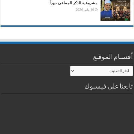
مشروعية الذكر الجماعى جهراً
16 مايو، 2026
أقسـام الموقـع
أقسـام
الموقـع
تابعنا على فيسبوك