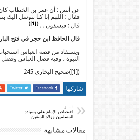
عن أنس : أن عمر بن الخطاب كان
فقال : اللهم إنا كنا نتوسل إليك بنب
)
[1]
(
قال : فيسقون . .
قال الحافظ ابن حجر في فتح البا
ويستفاد من قصة العباس استحباب 
النبوة ، وفيه فضل العباس وفضل ع
([1])صحيح البخاري 245
Twitter
Facebook
شاركها
السابق
اختصاص الإمام على بسيادة
المسلمين وولاة المتقين
مقالات مشابهة