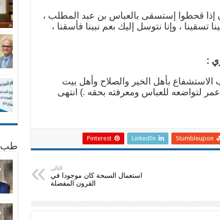
 إذا قحطوا إستسقى بالعباس بن عبد المطلب ،
ينا تسقينا ، وإنا نتوسل إليك بعم نبينا فأسقنا ،
ري
:
الاستشفاع بأهل الخير والصلاح وأهل بيت
مر لتواضعه للعباس ومعرفته بحقه .) انتهى
Pinterest
LinkedIn
Stumbleupon
طب 
التالي
استعمال السبحة كان موجودا في
القرون المفضلة