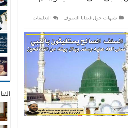
على
شبهات حول قضايا التصوف
التعليقات
السلف
الصالح
يستغيثون
بالنبي
صلى
الله
عليه
وسلم
وبآل
بيته
من
الصالحين
الفتا
مغلقة