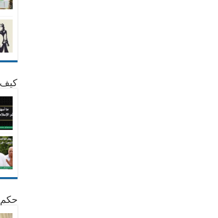
كيف 
حكم 