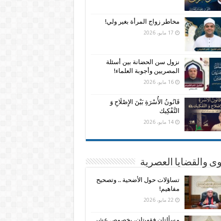
مخاطر زواج المرأة بغير ولي!
17 مايو، 2026
نزول سن الحضانة بين أسئلة
المصريين وأجوبة العلماء!
16 مايو، 2026
قَانُونُ الأُسْرَةِ بَيْنَ الإِصْلَاحِ وَ
التَّفْكِيك
14 مايو، 2026
وى والقضايا العصرية
تساؤلات حول الأضحية .. وتصحيح
مفاهيم!
22 مايو، 2026
مسألتان فقهيتان، بخصوص عشر