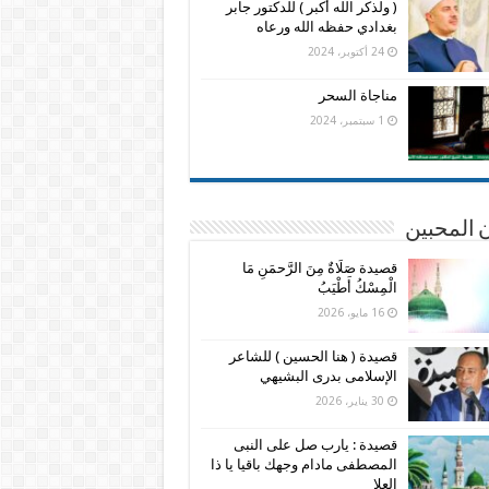
( ولذكر الله أكبر ) للدكتور جابر
بغدادي حفظه الله ورعاه
24 أكتوبر، 2024
مناجاة السحر
1 سبتمبر، 2024
 المحبين
قصيدة صَلَاةٌ مِنَ الرَّحمَنِ مَا
الْمِسْكُ أَطْيَبُ
16 مايو، 2026
قصيدة ( هنا الحسين ) للشاعر
الإسلامى بدرى البشيهي
30 يناير، 2026
قصيدة : يارب صل على النبى
المصطفى مادام وجهك باقيا يا ذا
العلا