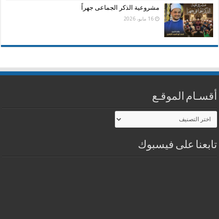
مشروعية الذكر الجماعى جهراً
16 مايو، 2026
أقسـام الموقـع
أقسـام
الموقـع
تابعنا على فيسبوك