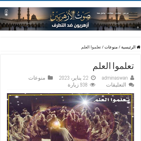
الرئيسية
/
منوعات
/
تعلموا العلم
تعلموا العلم
adminaswan
22 يناير، 2023
منوعات
على
التعليقات
938 زيارة
تعلموا
العلم
مغلقة