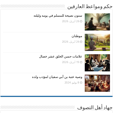
حكم ومواعظ العارفين
ستون نصيحة للمسلم في يومه وليلته
26 أبريل، 2026
موطنان
26 أبريل، 2026
علامات حسن الخلق عشر خصال
19 أبريل، 2026
وصية عتبة بن أبي سفيان لمؤدب ولده
8 يوليو، 2024
جهاد أهل التصوف