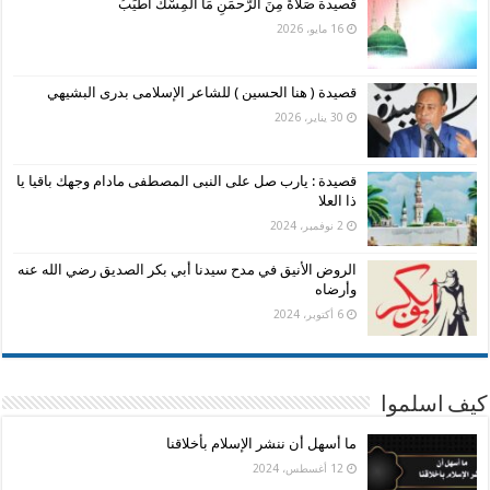
قصيدة صَلَاةٌ مِنَ الرَّحمَنِ مَا الْمِسْكُ أَطْيَبُ
16 مايو، 2026
قصيدة ( هنا الحسين ) للشاعر الإسلامى بدرى البشيهي
30 يناير، 2026
قصيدة : يارب صل على النبى المصطفى مادام وجهك باقيا يا
ذا العلا
2 نوفمبر، 2024
الروض الأنيق في مدح سيدنا أبي بكر الصديق رضي الله عنه
وأرضاه
6 أكتوبر، 2024
كيف اسلموا
ما أسهل أن ننشر الإسلام بأخلاقنا
12 أغسطس، 2024