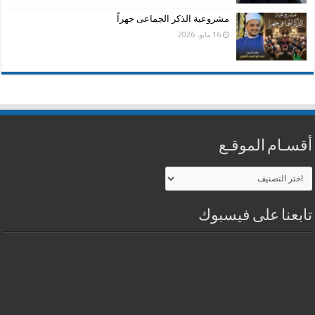
مشروعية الذكر الجماعى جهراً
16 مايو، 2026
أقسـام الموقـع
أقسـام
الموقـع
تابعنا على فيسبوك