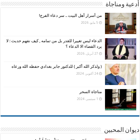
أدعية ومناجاة
من أسرار أهل البيت .. سر دعاء الفرج!
5 مايو، 2026
الدعاء ليس تغييرا للقدر بل من تمامه , كيف نفهم حديث : لا
يرد القضاء الا الدعاء ؟
27 أبريل، 2026
( ولذكر الله أكبر ) للدكتور جابر بغدادي حفظه الله ورعاه
24 أكتوبر، 2024
مناجاة السحر
1 سبتمبر، 2024
ديوان المحبين