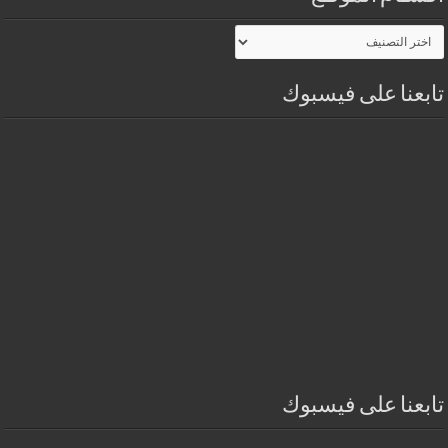
أقسـام
الموقـع
تابعنا على فيسبوك
تابعنا على فيسبوك