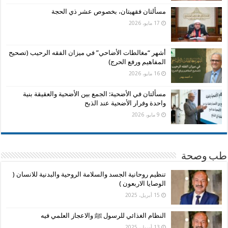
مسألتان فقهيتان، بخصوص عشر ذي الحجة
17 مايو، 2026
أشهر “مغالطات الأضاحي” في ميزان الفقه الرحيب (تصحيح
المفاهيم ورفع الحرج)
16 مايو، 2026
مسألتان في الأضحية: الجمع بين الأضحية والعقيقة بنية
واحدة وفرار الأضحية عند الذبح
9 مايو، 2026
طب وصحة
تنظيم روحانية الجسد والسلامة الروحية والبدنية للانسان (
الوصايا الاربعون )
15 أبريل، 2025
النظام الغذائي للرسول ﷺ والاعجاز العلمي فيه
13 أبريل، 2025