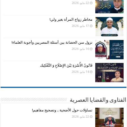
22 مايو، 2026
مخاطر زواج المرأة بغير ولي!
17 مايو، 2026
نزول سن الحضانة بين أسئلة المصريين وأجوبة العلماء!
16 مايو، 2026
قَانُونُ الأُسْرَةِ بَيْنَ الإِصْلَاحِ وَ التَّفْكِيك
14 مايو، 2026
الفتاوى والقضايا العصرية
تساؤلات حول الأضحية .. وتصحيح مفاهيم!
22 مايو، 2026