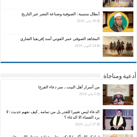
أبطال منسية : الصوفية وصناعة النصر عبر التاريخ
29 يناير، 2026
المجاهد الصوفى عمر الفوتي أسد إفريقيا الضاري
24 أكتوبر، 2024
أدعية ومناجاة
من أسرار أهل البيت .. سر دعاء الفرج!
5 مايو، 2026
الدعاء ليس تغييرا للقدر بل من تمامه , كيف نفهم حديث : لا
يرد القضاء الا الدعاء ؟
27 أبريل، 2026
( ولذكر الله أكبر ) للدكتور جابر بغدادي حفظه الله ورعاه