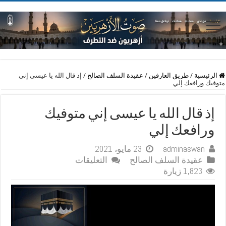
الرئيسية
/
طريق العارفين
/
عقيدة السلف الصالح
/
إذ قال الله يا عيسى إني
متوفيك ورافعك إلي
إذ قال الله يا عيسى إني متوفيك
ورافعك إلي
adminaswan
23 مايو، 2021
على
عقيدة السلف الصالح
التعليقات
إذ
1,823 زيارة
قال
الله
يا
عيسى
إني