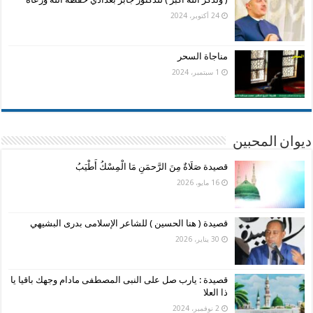
24 أكتوبر، 2024
مناجاة السحر
1 سبتمبر، 2024
ديوان المحبين
قصيدة صَلَاةٌ مِنَ الرَّحمَنِ مَا الْمِسْكُ أَطْيَبُ
16 مايو، 2026
قصيدة ( هنا الحسين ) للشاعر الإسلامى بدرى البشيهي
30 يناير، 2026
قصيدة : يارب صل على النبى المصطفى مادام وجهك باقيا يا
ذا العلا
2 نوفمبر، 2024