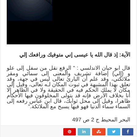
متوفيك
ورافعك
إلي
مغلقة
الآية: إذ قال الله يا عيسى إني متوفيك ورافعك إلي
قال ابو حيان الاندلسي : ” الرفع نقل من سفل إلى علو
و {إلي} إضافة تشريف والمعنى إلى سمائي ومقر
ملائكتي، وقد علم أن البارئ تعالى ليس في جهة، وقد
تعلق بهذا المشبهة في ثبوت المكان لـه تعالى، وقيل إلى
مكان لا يملك الحكم فيه في الحقيقة ولا في الظاهر إلا
أنا بخلاف الأرض فإنه قد يتولى المخلوقون فيها الأحكام
ظاهرا، وقيل إلى محل ثوابك، قال ابن عباس رفعه إلى
السماء سما
ء الدنيا فهو فيها يسبح مع الملائكة
.”
البحر المحيط ج 2 ص 497