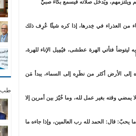
لهم ويلتزمهم، ويَدخُل صلاته فيسمع بكاءَ صبيٍّ
ء من العذراء في خِدرها، إذا كره شيئًا عُرِف ذلك
ه ليتوضأ فتأتي الهرة عطشى، فيُمِيل الإناء للهرة،
إلى الأرض أكثر من نظَرِه إلى السماء، يبدأ مَن
طب 
لا يمضي وقته بغير عمل لله، وما خُيّرَ بين أمرين إلا
 ما يحبّ: قال: الحمد لله رب العالمين، وإذا جاءه ما