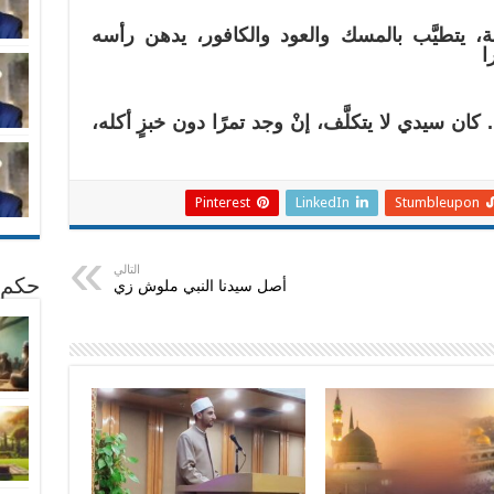
هة، يتطيَّب بالمسك والعود والكافور، يدهن رأسه
ا
 كان سيدي لا يتكلَّف، إنْ وجد تمرًا دون خبزٍ أكله،
Pinterest
LinkedIn
Stumbleupon
التالي
حكم 
أصل سيدنا النبي ملوش زي