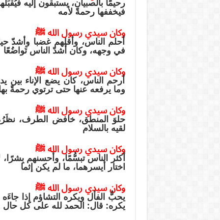
رحيمًا بالصبيان، يستبقون إليه فيُقبِّ
فيخففها رحمةً لأمه
وكان سيدي رسول الله ﷺ
أحلم الناس، وأقلهم غضبا وأشدّ حيا
في وجهه، وكان أشدّ الناس تَواضُعًا
وكان سيدي رسول الله ﷺ
أرحم الناس، كان يضع الإناء بين يدي
وما يرفعه عنها حتى ترتوي رحمةً بها
وكان سيدي رسول الله ﷺ
حلوَ المنطق، خافض الطرف، نظَرُه 
لقيه بالسلام
وكان سيدي رسول الله ﷺ
أكثر الناس تبسُّمًا، وأحسنهم بِشرًا، 
اختار أيسرهما، ما لم يكن إثما
وكان سيدي رسول الله ﷺ
يحبُّ الفأل ويكره التشاؤم إذا جاءَه
يكره: قال: الحمد لله على كل حال