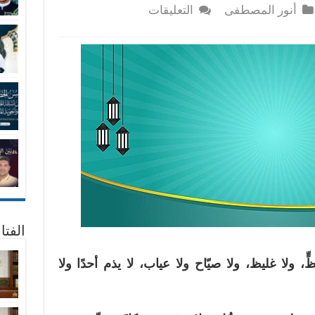
على
أنور المصطفى
التعليقات
هكذا
كان
سيدى
رسول
الله
صلى
الله
عليه
وسلم
مغلقة
الفتا
، ولا غليظ، ولا صيّاح ولا عياب، لا يذم أحدًا ولا