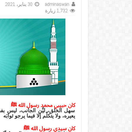
adminaswan
30 يناير، 2021
1,732 زيارة
كان حبيبي محمد رسول الله ﷺ
سهل الخلق، ليِّن الجانب، ليس بفظٍّ
يعيره، ولا يتكلّم إلا فيما يرجو ثوابَه
كان سيدي رسول الله ﷺ