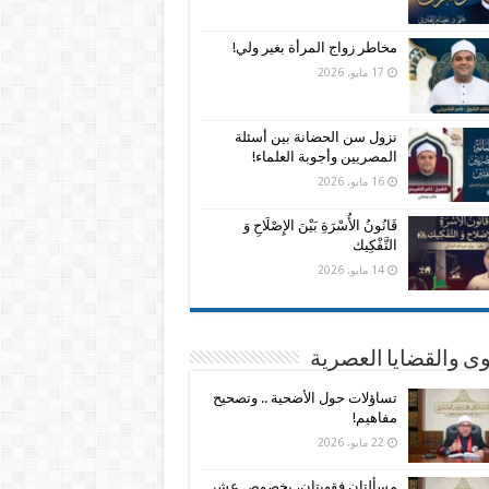
مخاطر زواج المرأة بغير ولي!
17 مايو، 2026
نزول سن الحضانة بين أسئلة
المصريين وأجوبة العلماء!
16 مايو، 2026
قَانُونُ الأُسْرَةِ بَيْنَ الإِصْلَاحِ وَ
التَّفْكِيك
14 مايو، 2026
وى والقضايا العصرية
تساؤلات حول الأضحية .. وتصحيح
مفاهيم!
22 مايو، 2026
مسألتان فقهيتان، بخصوص عشر