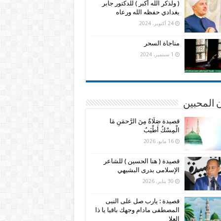
( ولذكر الله أكبر ) للدكتور جابر
بغدادي حفظه الله ورعاه
24 أكتوبر، 2024
مناجاة السحر
1 سبتمبر، 2024
 المحبين
قصيدة صَلَاةٌ مِنَ الرَّحمَنِ مَا
الْمِسْكُ أَطْيَبُ
16 مايو، 2026
قصيدة ( هنا الحسين ) للشاعر
الإسلامى بدرى البشيهي
30 يناير، 2026
قصيدة : يارب صل على النبى
المصطفى مادام وجهك باقيا يا ذا
العلا