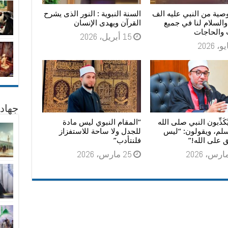
صية من النبي عليه الف
السنة النبوية : النور الذى يشرح
والسلام لنا في جميع
القرآن ويهدى الإنسان
 والحاجات
15 أبريل، 2026
جهاد
يُكَذِّبون النبي صلى الله
“المقام النبوي ليس مادة
سلم، ويقولون: “ليس
للجدل ولا ساحة للاستفزاز
 على الله!”
فلنتأدب”
25 مارس، 2026