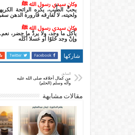
وكان سيدي رسول الله ﷺ
يحبُّ الطِّيب، يكره الرائحة الكري
ولحيته، لا تُفارِقه قارورة الدهن سفر
وكان سيدي رسول الله ﷺ
يأكل ما وجد، ولا يردَّ ما حضر، نعم..
وإنْ وجد حُلوًا أو عسلا أكَلَه
Twitter
Facebook
شاركها
السابق
من كمال أخلاقه صلى الله عليه
وآله وسلم (الحلم)
مقالات مشابهة