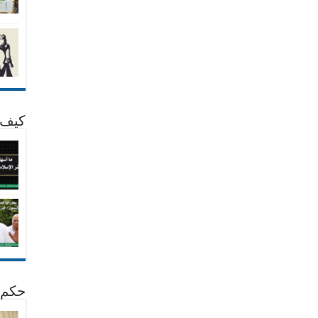
كيف 
حكم 