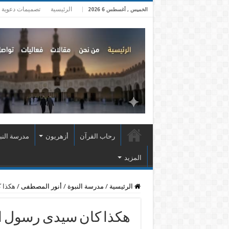
الرئيسية
تصميمات دعوية
الخميس , أغسطس 6 2026
رحاب القرآن
أزهريون
مدرسة النب
المزيد
الرئيسية
/
مدرسة النبوة
/
أنور المصطفى
/
هكذا 
هكذا كان سيدى رسول ال